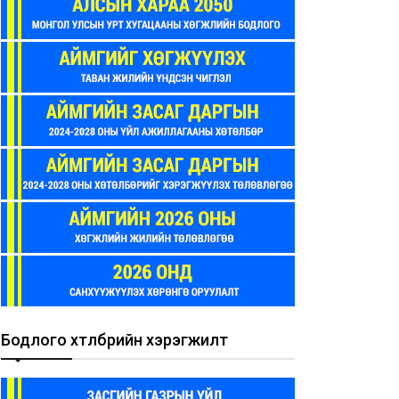
Бодлого хөтөлбөрийн хэрэгжилт