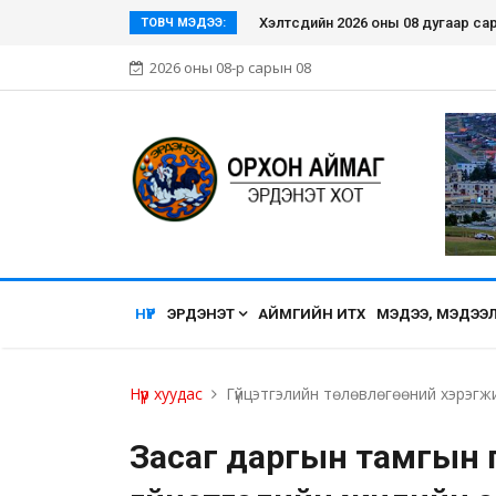
Аймгийн Засаг даргын Тамгын газ
ТОВЧ МЭДЭЭ:
2026 оны 08-р сарын 08
НҮҮР
ЭРДЭНЭТ
АЙМГИЙН ИТХ
МЭДЭЭ, МЭДЭЭ
Нүүр хуудас
Гүйцэтгэлийн төлөвлөгөөний хэрэгж
Засаг даргын тамгын 