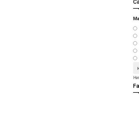
С
Ма
Ни
F