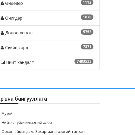
1112
Өнөөдөр
1078
Өчигдөр
5753
Долоо хоногт
7371
Сүүлийн сард
7483533
Нийт хандалт
аръяа байгууллага
Музей
Нийтлэг үйлчилгээний алба
Орхон аймаг дахь Захиргааны хэргийн анхан