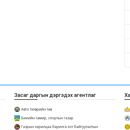
Засаг даргын дэргэдэх агентлаг
Х
Авто тээврийн төв
Биеийн тамир, спортын газар
Газрын харилцаа барилга хот байгуулалтын