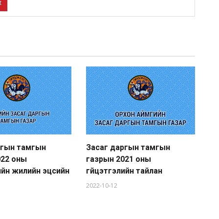
t
ргын тамгын
Засаг даргын тамгын
022 оны
газрын 2021 оны
ийн жилийн эцсийн
гүйцэтгэлийн тайлан
2022-10-12