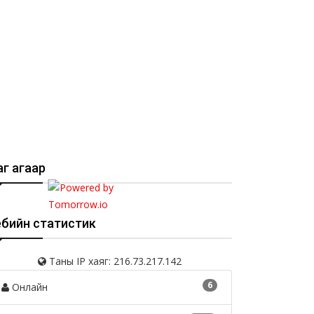
г агаар
ебийн статистик
Таны IP хаяг: 216.73.217.142
6
Онлайн