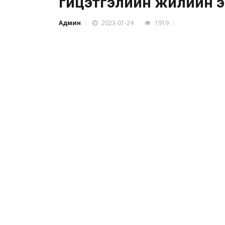
гүйцэтгэлийн жилийн 
Админ
2023-01-24
1919