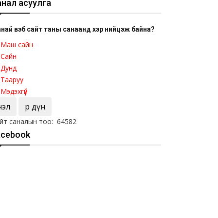
анал асуулга
най вэб сайт таны санаанд хэр нийцэж байна?
Маш сайн
Сайн
Дунд
Тааруу
Мэдэхгүй
Үнэл
Үр дүн
йт саналын тоо: 64582
acebook