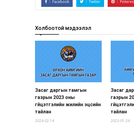
Facebook
Twitter
Pinteres
Холбоотой мэдээлэл
Засаг даргын тамгын
Засаг да
газрын 2023 оны
газрын 2
гүйцэтгэлийн жилийн эцсийн
гүйцэтгэл
тайлан
тайлан
2024-02-14
2023-01-24