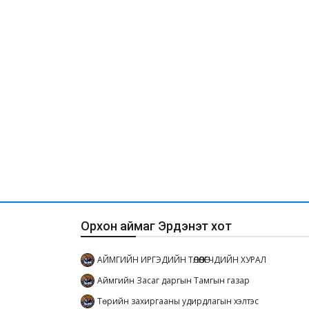
Орхон аймаг Эрдэнэт хот
АЙМГИЙН ИРГЭДИЙН ТӨЛӨӨЛӨГЧДИЙН ХУРАЛ
Аймгийн Засаг даргын Тамгын газар
Төрийн захиргааны удирдлагын хэлтэс