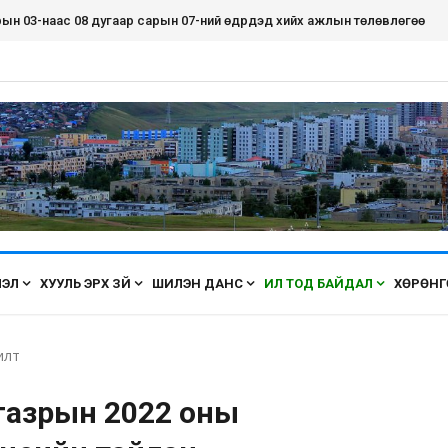
рын ёс зүйн дэд хорооны дүгнэлт
ЛЭЛ
ХУУЛЬ ЭРХ ЗҮЙ
ШИЛЭН ДАНС
ИЛ ТОД БАЙДАЛ
ХӨРӨНГ
илт
газрын 2022 оны