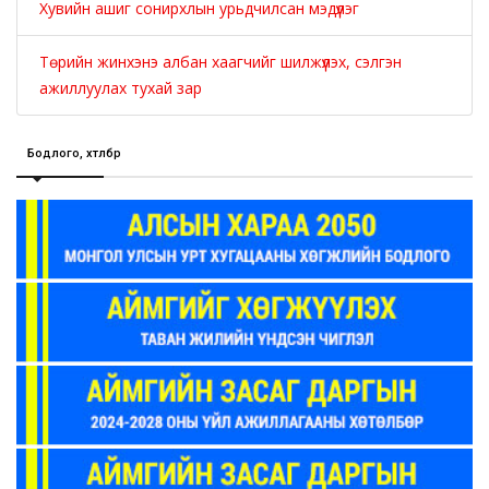
Хувийн ашиг сонирхлын урьдчилсан мэдүүлэг
Төрийн жинхэнэ албан хаагчийг шилжүүлэх, сэлгэн
ажиллуулах тухай зар
Бодлого, хөтөлбөр