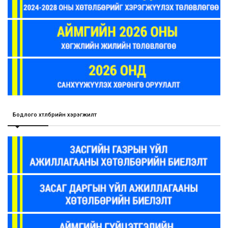
Бодлого хөтөлбөрийн хэрэгжилт