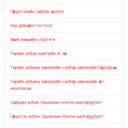
Гүйцэтгэлийн тайлан, үнэлгээ
Нэр дэвшүүлэх тогтоол
Хүний нөөцийн стратеги
Төрийн албан хаагчийн ёс зүй
Төрийн албаны зөвлөлийн салбар зөвлөлийн бүрэлдэхүүн
Төрийн албаны зөвлөлийн салбар зөвлөлийн үйл
ажиллагаа
Удирдах албан тушаалын сонгон шалгаруулалт
Гүйцэтгэх албан тушаалын сонгон шалгаруулалт