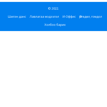
© 2022.
Шилэн данс
Лавлагаа мэдээлэл
И-Оффис
Өргөдөл, гомдол
Холбоо барих