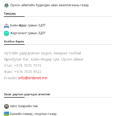
Орхон аймгийн Худалдан авах ажиллагааны газар
Сумдууд
Баян-Өндөр сумын ЗДТГ
Жаргалант сумын ЗДТГ
Холбоо барих
Нутгийн удирдлагын ордон, Амарын талбай
Хүрэнбулаг баг, Баян-Өндөр сум, Орхон аймаг
Утас: +976 7035 7319
Факс: +976 7035 9522
И-мэйл:
info@erdenet.mn
Засаг даргын дэргэдэх агентлаг
Авто тээврийн төв
Биеийн тамир, спортын газар