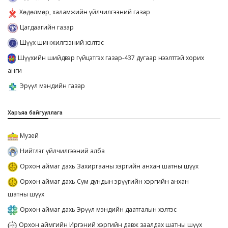
Хөдөлмөр, халамжийн үйлчилгээний газар
Цагдаагийн газар
Шүүх шинжилгээний хэлтэс
Шүүхийн шийдвэр гүйцэтгэх газар-437 дугаар нээлттэй хорих
анги
Эрүүл мэндийн газар
Харъяа байгууллага
Музей
Нийтлэг үйлчилгээний алба
Орхон аймаг дахь Захиргааны хэргийн анхан шатны шүүх
Орхон аймаг дахь Сум дундын эрүүгийн хэргийн анхан
шатны шүүх
Орхон аймаг дахь Эрүүл мэндийн даатгалын хэлтэс
Орхон аймгийн Иргэний хэргийн давж заалдах шатны шүүх