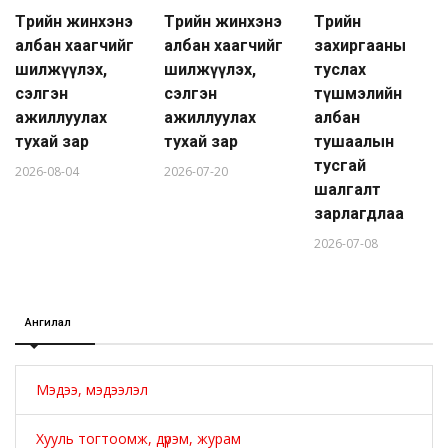
Төрийн жинхэнэ
Төрийн жинхэнэ
Төрийн
албан хаагчийг
албан хаагчийг
захиргааны
шилжүүлэх,
шилжүүлэх,
туслах
сэлгэн
сэлгэн
түшмэлийн
ажиллуулах
ажиллуулах
албан
тухай зар
тухай зар
тушаалын
тусгай
2026-08-04
2026-07-20
шалгалт
зарлагдлаа
2026-07-08
Ангилал
Мэдээ, мэдээлэл
Хууль тогтоомж, дүрэм, журам