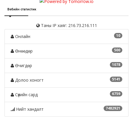
Вебийн статистик
Таны IP хаяг: 216.73.216.111
10
Онлайн
500
Өнөөдөр
1078
Өчигдөр
5141
Долоо хоногт
6759
Сүүлийн сард
7482921
Нийт хандалт