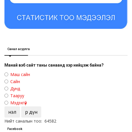
Санал асуулга
Манай вэб сайт таны санаанд хэр нийцэж байна?
Маш сайн
Сайн
Дунд
Тааруу
Мэдэхгүй
Үнэл
Үр дүн
Нийт саналын тоо: 64582
Facebook