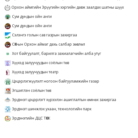
Орхон аймгийн Эрүүгийн хэргийн давж заалдах шатны шүүх
Сум дундын ойн анги
Сум дундын ойн анги
Сэлэнгэ голын сав газрын захиргаа
СӨХ-ын Орхон аймаг дахь салбар зөвлөл
Хот байгуулалт, барилга захиалагчийн алба утүг
Хүүхэд залуучуудын соёлын төв
Хүүхэд залуучуудын театр
Цэцэрлэгжүүлэлт ногоон байгууламжийн газар
Эгшиглэн соёлын төв
Эрдэнэт цэцэрлэгт хүрээлэн ашиглалтын өмнөх захиргаа
Эрдэнэт шинжлэх ухаан, технологийн парк
Эрдэнэтийн ДЦС ТӨХК