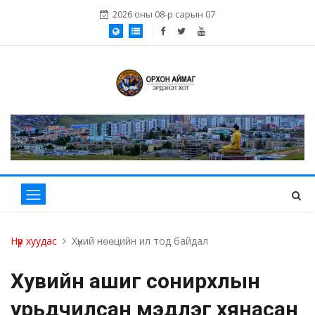
2026 оны 08-р сарын 07
Нүүр хуудас
Хүний нөөцийн ил тод байдал
Хувийн ашиг сонирхлын
урьдчилсан мэдүүлэг хянасан