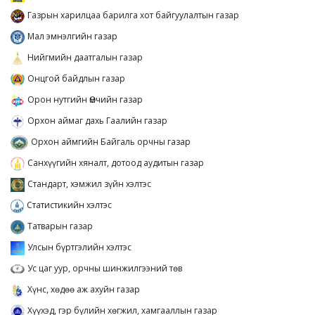
Газрын харилцаа барилга хот байгуулалтын газар
Мал эмнэлгийн газар
Нийгмийн даатгалын газар
Онцгой байдлын газар
Орон нутгийн Өмчийн газар
Орхон аймаг дахь Гаалийн газар
Орхон аймгийн Байгаль орчны газар
Санхүүгийн хяналт, дотоод аудитын газар
Стандарт, хэмжил зүйн хэлтэс
Статистикийн хэлтэс
Татварын газар
Улсын бүртгэлийн хэлтэс
Ус цаг уур, орчны шинжилгээний төв
Хүнс, хөдөө аж ахуйн газар
Хүүхэд, гэр бүлийн хөгжил, хамгааллын газар