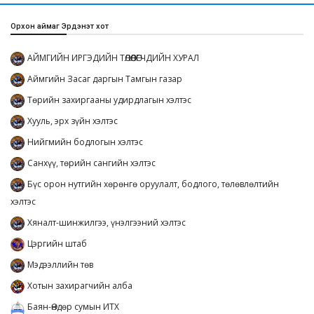
Орхон аймаг Эрдэнэт хот
АЙМГИЙН ИРГЭДИЙН ТӨЛӨӨЛӨГЧДИЙН ХУРАЛ
Аймгийн Засаг даргын Тамгын газар
Төрийн захиргааны удирдлагын хэлтэс
Хууль, эрх зүйн хэлтэс
Нийгмийн бодлогын хэлтэс
Санхүү, төрийн сангийн хэлтэс
Бүс орон нутгийн хөрөнгө оруулалт, бодлого, төлөвлөлтийн
хэлтэс
Хяналт-шинжилгээ, үнэлгээний хэлтэс
Цэргийн штаб
Мэдээллийн төв
Хотын захирагчийн алба
Баян-Өндөр сумын ИТХ