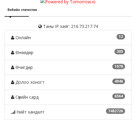
Вебийн статистик
Таны IP хаяг: 216.73.217.74
12
Онлайн
305
Өнөөдөр
1078
Өчигдөр
4946
Долоо хоногт
6564
Сүүлийн сард
7482726
Нийт хандалт