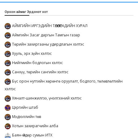
Орхон аймаг Эрдэнэт хот
АЙМГИЙН ИРГЭДИЙН ТӨЛӨӨЛӨГЧДИЙН ХУРАЛ
Аймгийн Засаг даргын Тамгын газар
Төрийн захиргааны удирдлагын хэлтэс
Хууль, эрх зүйн хэлтэс
Нийгмийн бодлогын хэлтэс
Санхүү, төрийн сангийн хэлтэс
Бүс орон нутгийн хөрөнгө оруулалт, бодлого, төлөвлөлтийн
хэлтэс
Хяналт-шинжилгээ, үнэлгээний хэлтэс
Цэргийн штаб
Мэдээллийн төв
Хотын захирагчийн алба
Баян-Өндөр сумын ИТХ