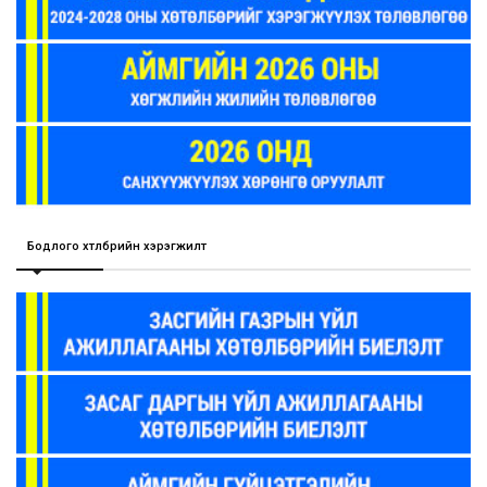
Бодлого хөтөлбөрийн хэрэгжилт