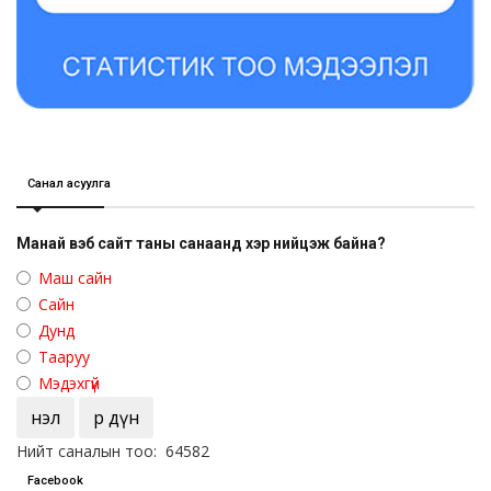
Санал асуулга
Манай вэб сайт таны санаанд хэр нийцэж байна?
Маш сайн
Сайн
Дунд
Тааруу
Мэдэхгүй
Үнэл
Үр дүн
Нийт саналын тоо: 64582
Facebook