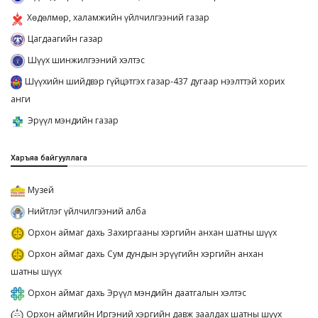
Хөдөлмөр, халамжийн үйлчилгээний газар
Цагдаагийн газар
Шүүх шинжилгээний хэлтэс
Шүүхийн шийдвэр гүйцэтгэх газар-437 дугаар нээлттэй хорих
анги
Эрүүл мэндийн газар
Харъяа байгууллага
Музей
Нийтлэг үйлчилгээний алба
Орхон аймаг дахь Захиргааны хэргийн анхан шатны шүүх
Орхон аймаг дахь Сум дундын эрүүгийн хэргийн анхан
шатны шүүх
Орхон аймаг дахь Эрүүл мэндийн даатгалын хэлтэс
Орхон аймгийн Иргэний хэргийн давж заалдах шатны шүүх