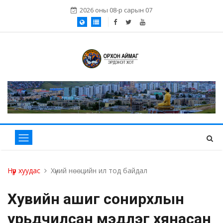
2026 оны 08-р сарын 07
Нүүр хуудас
Хүний нөөцийн ил тод байдал
Хувийн ашиг сонирхлын
урьдчилсан мэдүүлэг хянасан