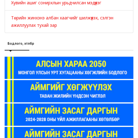
Хувийн ашиг сонирхлын урьдчилсан мэдүүлэг
Төрийн жинхэнэ албан хаагчийг шилжүүлэх, сэлгэн
ажиллуулах тухай зар
Бодлого, хөтөлбөр