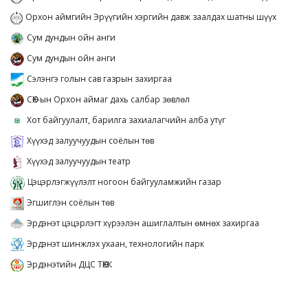
Орхон аймгийн Эрүүгийн хэргийн давж заалдах шатны шүүх
Сум дундын ойн анги
Сум дундын ойн анги
Сэлэнгэ голын сав газрын захиргаа
СӨХ-ын Орхон аймаг дахь салбар зөвлөл
Хот байгуулалт, барилга захиалагчийн алба утүг
Хүүхэд залуучуудын соёлын төв
Хүүхэд залуучуудын театр
Цэцэрлэгжүүлэлт ногоон байгууламжийн газар
Эгшиглэн соёлын төв
Эрдэнэт цэцэрлэгт хүрээлэн ашиглалтын өмнөх захиргаа
Эрдэнэт шинжлэх ухаан, технологийн парк
Эрдэнэтийн ДЦС ТӨХК