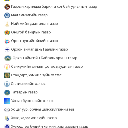
Газрын харилцаа барилга хот байгуулалтын газар
Мал эмнэлгийн газар
Нийгмийн даатгалын газар
Онцгой байдлын газар
Орон нутгийн Өмчийн газар
Орхон аймаг дахь Гаалийн газар
Орхон аймгийн Байгаль орчны газар
Санхүүгийн хяналт, дотоод аудитын газар
Стандарт, хэмжил зүйн хэлтэс
Статистикийн хэлтэс
Татварын газар
Улсын бүртгэлийн хэлтэс
Ус цаг уур, орчны шинжилгээний төв
Хүнс, хөдөө аж ахуйн газар
Хүүхэд, гэр бүлийн хөгжил, хамгааллын газар