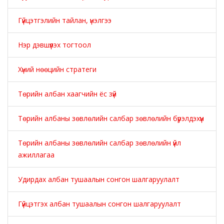
Гүйцэтгэлийн тайлан, үнэлгээ
Нэр дэвшүүлэх тогтоол
Хүний нөөцийн стратеги
Төрийн албан хаагчийн ёс зүй
Төрийн албаны зөвлөлийн салбар зөвлөлийн бүрэлдэхүүн
Төрийн албаны зөвлөлийн салбар зөвлөлийн үйл
ажиллагаа
Удирдах албан тушаалын сонгон шалгаруулалт
Гүйцэтгэх албан тушаалын сонгон шалгаруулалт