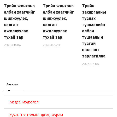
Төрийн жинхэнэ
Төрийн жинхэнэ
Төрийн
албан хаагчийг
албан хаагчийг
захиргааны
шилжүүлэх,
шилжүүлэх,
туслах
сэлгэн
сэлгэн
түшмэлийн
ажиллуулах
ажиллуулах
албан
тухай зар
тухай зар
тушаалын
тусгай
2026-08-04
2026-07-20
шалгалт
зарлагдлаа
2026-07-08
Ангилал
Мэдээ, мэдээлэл
Хууль тогтоомж, дүрэм, журам