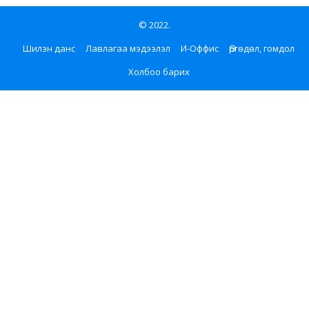
© 2022.
Шилэн данс
Лавлагаа мэдээлэл
И-Оффис
Өргөдөл, гомдол
Холбоо барих