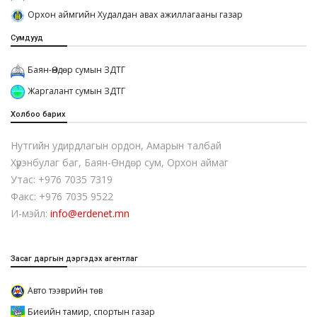
Орхон аймгийн Худалдан авах ажиллагааны газар
Сумдууд
Баян-Өндөр сумын ЗДТГ
Жаргалант сумын ЗДТГ
Холбоо барих
Нутгийн удирдлагын ордон, Амарын талбай
Хүрэнбулаг баг, Баян-Өндөр сум, Орхон аймаг
Утас: +976 7035 7319
Факс: +976 7035 9522
И-мэйл:
info@erdenet.mn
Засаг даргын дэргэдэх агентлаг
Авто тээврийн төв
Биеийн тамир, спортын газар