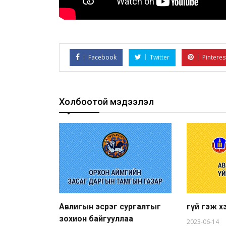
Facebook
Twitter
Pinteres
Холбоотой мэдээлэл
Авлигын эсрэг сургалтыг
Үгүй гэж 
зохион байгууллаа
2023-06-14