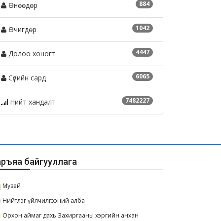
884
Өнөөдөр
1042
Өчигдөр
4447
Долоо хоногт
6065
Сүүлийн сард
7482227
Нийт хандалт
аръяа байгууллага
Музей
Нийтлэг үйлчилгээний алба
Орхон аймаг дахь Захиргааны хэргийн анхан