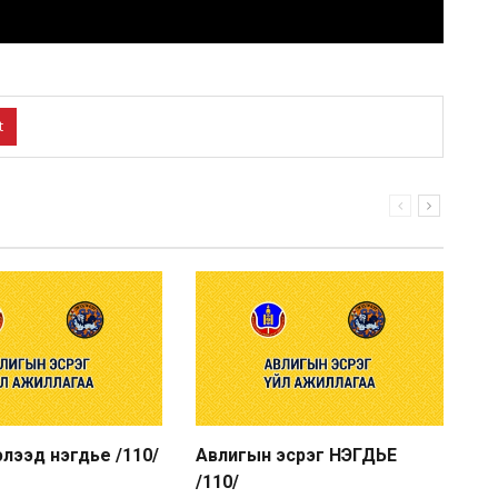
t
хэлээд нэгдье /110/
Авлигын эсрэг НЭГДЬЕ
Ав
/110/
/1