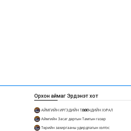
Орхон аймаг Эрдэнэт хот
АЙМГИЙН ИРГЭДИЙН ТӨЛӨӨЛӨГЧДИЙН ХУРАЛ
Аймгийн Засаг даргын Тамгын газар
Төрийн захиргааны удирдлагын хэлтэс