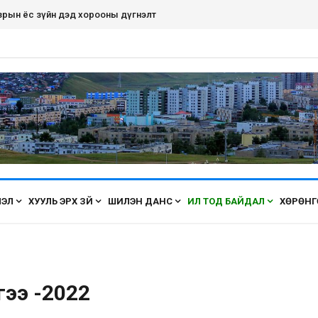
рдэнэт хот ирэх бүрт өнгөө засаж, үүдээ нээн угтана аа
ЛЭЛ
ХУУЛЬ ЭРХ ЗҮЙ
ШИЛЭН ДАНС
ИЛ ТОД БАЙДАЛ
ХӨРӨНГ
гээ -2022