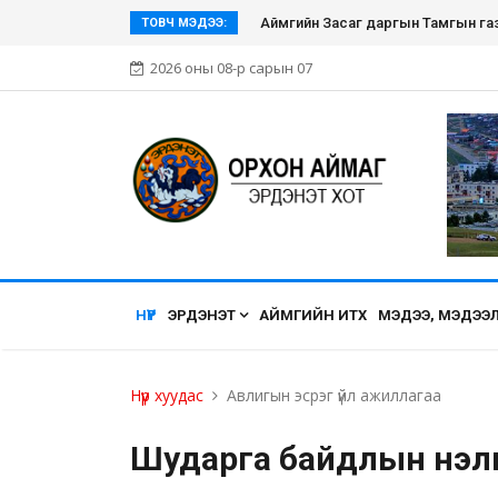
Эрдэнэт хүмүүсийн нэгдэл болсон Э
ТОВЧ МЭДЭЭ:
2026 оны 08-р сарын 07
НҮҮР
ЭРДЭНЭТ
АЙМГИЙН ИТХ
МЭДЭЭ, МЭДЭЭ
Нүүр хуудас
Авлигын эсрэг үйл ажиллагаа
Шударга байдлын үнэл