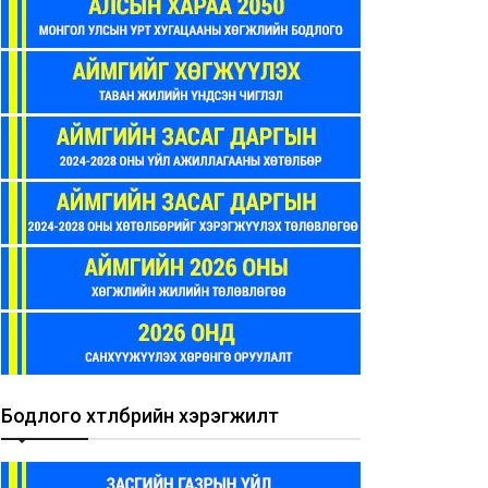
Бодлого хөтөлбөрийн хэрэгжилт