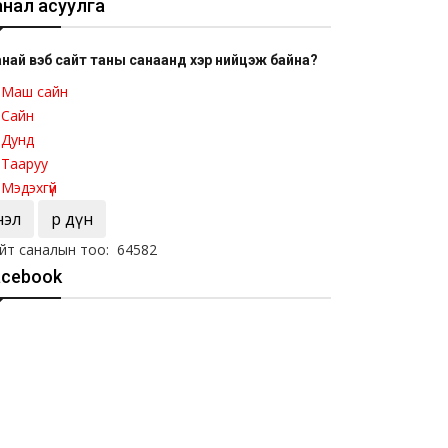
анал асуулга
най вэб сайт таны санаанд хэр нийцэж байна?
Маш сайн
Сайн
Дунд
Тааруу
Мэдэхгүй
Үнэл
Үр дүн
йт саналын тоо: 64582
acebook