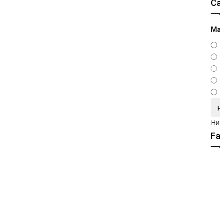
С
Ма
Ни
F