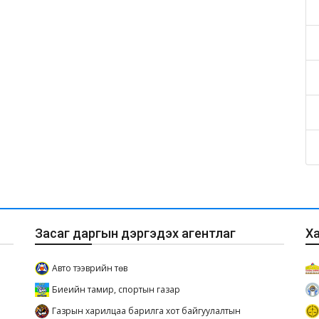
Засаг даргын дэргэдэх агентлаг
Х
Авто тээврийн төв
Биеийн тамир, спортын газар
Газрын харилцаа барилга хот байгуулалтын