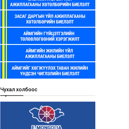
Чухал холбоос
лигын эсрэг НЭГДЬЕ
Авлигын эсрэг НЭГДЬЕ
10/
/110/