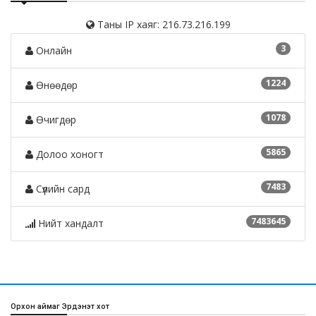
Таны IP хаяг: 216.73.216.199
3
Онлайн
1224
Өнөөдөр
1078
Өчигдөр
5865
Долоо хоногт
7483
Сүүлийн сард
7483645
Нийт хандалт
Орхон аймаг Эрдэнэт хот