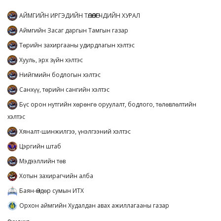
АЙМГИЙН ИРГЭДИЙН ТӨЛӨӨЛӨГЧДИЙН ХУРАЛ
Аймгийн Засаг даргын Тамгын газар
Төрийн захиргааны удирдлагын хэлтэс
Хууль, эрх зүйн хэлтэс
Нийгмийн бодлогын хэлтэс
Санхүү, төрийн сангийн хэлтэс
Бүс орон нутгийн хөрөнгө оруулалт, бодлого, төлөвлөлтийн
хэлтэс
Хяналт-шинжилгээ, үнэлгээний хэлтэс
Цэргийн штаб
Мэдээллийн төв
Хотын захирагчийн алба
Баян-Өндөр сумын ИТХ
Орхон аймгийн Худалдан авах ажиллагааны газар