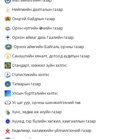
Мал эмнэлгийн газар
Нийгмийн даатгалын газар
Онцгой байдлын газар
Орон нутгийн Өмчийн газар
Орхон аймаг дахь Гаалийн газар
Орхон аймгийн Байгаль орчны газар
Санхүүгийн хяналт, дотоод аудитын газар
Стандарт, хэмжил зүйн хэлтэс
Статистикийн хэлтэс
Татварын газар
Улсын бүртгэлийн хэлтэс
Ус цаг уур, орчны шинжилгээний төв
Хүнс, хөдөө аж ахуйн газар
Хүүхэд, гэр бүлийн хөгжил, хамгааллын газар
Хөдөлмөр, халамжийн үйлчилгээний газар