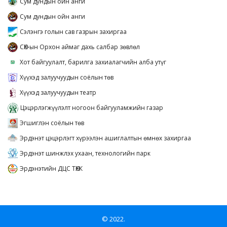
Сум дундын ойн анги
Сум дундын ойн анги
Сэлэнгэ голын сав газрын захиргаа
СӨХ-ын Орхон аймаг дахь салбар зөвлөл
Хот байгуулалт, барилга захиалагчийн алба утүг
Хүүхэд залуучуудын соёлын төв
Хүүхэд залуучуудын театр
Цэцэрлэгжүүлэлт ногоон байгууламжийн газар
Эгшиглэн соёлын төв
Эрдэнэт цэцэрлэгт хүрээлэн ашиглалтын өмнөх захиргаа
Эрдэнэт шинжлэх ухаан, технологийн парк
Эрдэнэтийн ДЦС ТӨХК
© 2022.