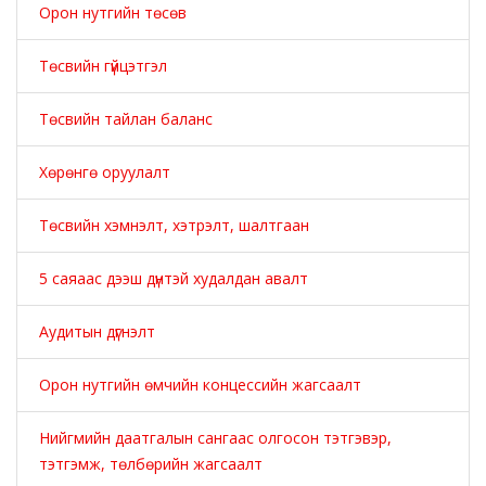
Орон нутгийн төсөв
Төсвийн гүйцэтгэл
Төсвийн тайлан баланс
Хөрөнгө оруулалт
Төсвийн хэмнэлт, хэтрэлт, шалтгаан
5 саяаас дээш дүнтэй худалдан авалт
Аудитын дүгнэлт
Орон нутгийн өмчийн концессийн жагсаалт
Нийгмийн даатгалын сангаас олгосон тэтгэвэр,
тэтгэмж, төлбөрийн жагсаалт