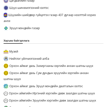
Цагдаагийн газар
Шүүх шинжилгээний хэлтэс
Шүүхийн шийдвэр гүйцэтгэх газар-437 дугаар нээлттэй хорих
анги
Эрүүл мэндийн газар
Харъяа байгууллага
Музей
Нийтлэг үйлчилгээний алба
Орхон аймаг дахь Захиргааны хэргийн анхан шатны шүүх
Орхон аймаг дахь Сум дундын эрүүгийн хэргийн анхан
шатны шүүх
Орхон аймаг дахь Эрүүл мэндийн даатгалын хэлтэс
Орхон аймгийн Иргэний хэргийн давж заалдах шатны шүүх
Орхон аймгийн Эрүүгийн хэргийн давж заалдах шатны шүүх