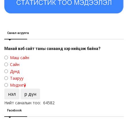
Санал асуулга
Манай вэб сайт таны санаанд хэр нийцэж байна?
Маш сайн
Сайн
Дунд
Тааруу
Мэдэхгүй
Үнэл
Үр дүн
Нийт саналын тоо: 64582
Facebook