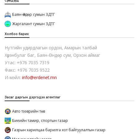
Сумдууд
Баян-Өндөр сумын ЗДТГ
Жаргалант сумын ЗДТГ
Холбоо барих
Нутгийн удирдлагын ордон, Амарын талбай
Хүрэнбулаг баг, Баян-Өндөр сум, Орхон аймаг
Утас: +976 7035 7319
Факс: +976 7035 9522
И-мэйл:
info@erdenet.mn
Засаг даргын дэргэдэх агентлаг
Авто тээврийн төв
Биеийн тамир, спортын газар
Газрын харилцаа барилга хот байгуулалтын газар