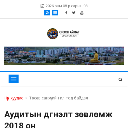
2026 оны 08-р сарын 08
Нүүр хуудас
Төсөв санхүүгийн ил тод байдал
Аудитын дүгнэлт зөвлөмж
2018 он