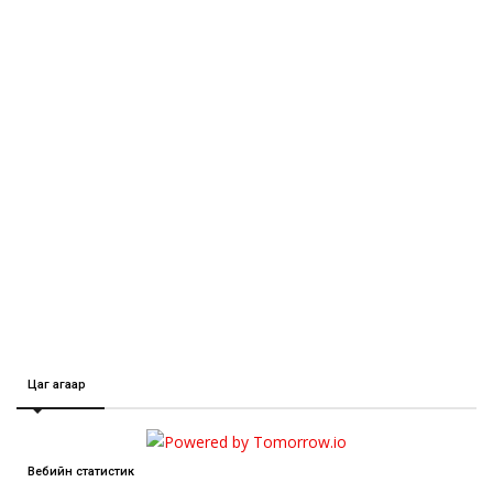
Цаг агаар
Вебийн статистик