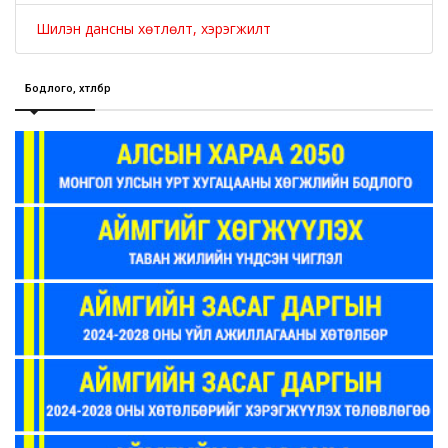
Шилэн дансны хөтлөлт, хэрэгжилт
Бодлого, хөтөлбөр