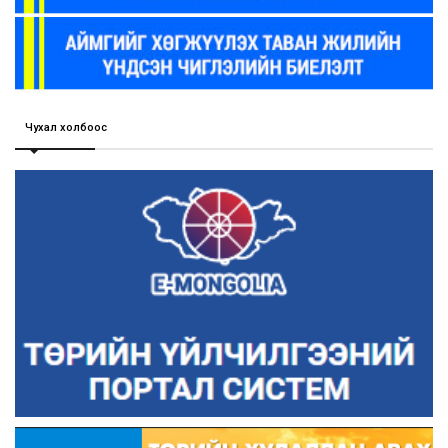
Чухал холбоос