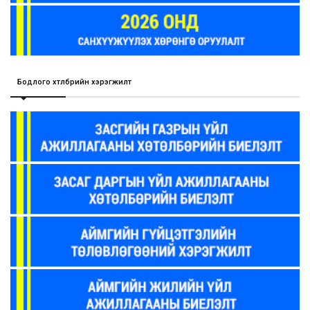
Бодлого хөтөлбөрийн хэрэгжилт