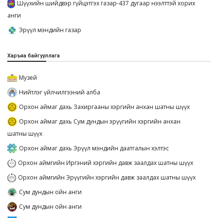
Шүүхийн шийдвэр гүйцэтгэх газар-437 дугаар нээлттэй хорих
анги
Эрүүл мэндийн газар
Харъяа байгууллага
Музей
Нийтлэг үйлчилгээний алба
Орхон аймаг дахь Захиргааны хэргийн анхан шатны шүүх
Орхон аймаг дахь Сум дундын эрүүгийн хэргийн анхан
шатны шүүх
Орхон аймаг дахь Эрүүл мэндийн даатгалын хэлтэс
Орхон аймгийн Иргэний хэргийн давж заалдах шатны шүүх
Орхон аймгийн Эрүүгийн хэргийн давж заалдах шатны шүүх
Сум дундын ойн анги
Сум дундын ойн анги