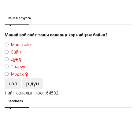
Санал асуулга
Манай вэб сайт таны санаанд хэр нийцэж байна?
Маш сайн
Сайн
Дунд
Тааруу
Мэдэхгүй
Үнэл
Үр дүн
Нийт саналын тоо: 64582
Facebook