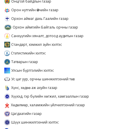
Онцгой байдлын газар
Орон нутгийн Өмчийн газар
Орхон аймаг дахь Гаалийн газар
Орхон аймгийн Байгаль орчны газар
Санхүүгийн хяналт, дотоод аудитын газар
Стандарт, хэмжил зүйн хэлтэс
Статистикийн хэлтэс
Татварын газар
Улсын бүртгэлийн хэлтэс
Ус цаг уур, орчны шинжилгээний төв
Хүнс, хөдөө аж ахуйн газар
Хүүхэд, гэр бүлийн хөгжил, хамгааллын газар
Хөдөлмөр, халамжийн үйлчилгээний газар
Цагдаагийн газар
Шүүх шинжилгээний хэлтэс