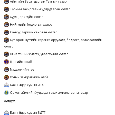
Аймгийн Засаг даргын Тамгын газар
Төрийн захиргааны удирдлагын хэлтэс
Хууль, эрх зүйн хэлтэс
Нийгмийн бодлогын хэлтэс
Санхүү, төрийн сангийн хэлтэс
Бүс орон нутгийн хөрөнгө оруулалт, бодлого, төлөвлөлтийн
хэлтэс
Хяналт-шинжилгээ, үнэлгээний хэлтэс
Цэргийн штаб
Мэдээллийн төв
Хотын захирагчийн алба
Баян-Өндөр сумын ИТХ
Орхон аймгийн Худалдан авах ажиллагааны газар
Сумдууд
Баян-Өндөр сумын ЗДТГ