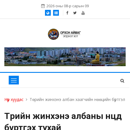
2026 оны 08-р сарын 09
Нүүр хуудас
Төрийн жинхэнэ албан хаагчийн нөөцийн бүртгэл
Төрийн жинхэнэ албаны нөөцөд
бүртгэх тухай