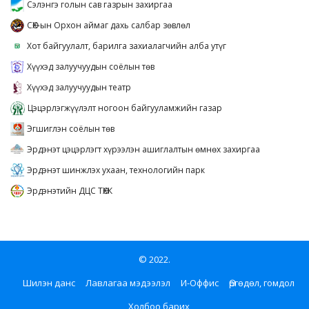
Сэлэнгэ голын сав газрын захиргаа
СӨХ-ын Орхон аймаг дахь салбар зөвлөл
Хот байгуулалт, барилга захиалагчийн алба утүг
Хүүхэд залуучуудын соёлын төв
Хүүхэд залуучуудын театр
Цэцэрлэгжүүлэлт ногоон байгууламжийн газар
Эгшиглэн соёлын төв
Эрдэнэт цэцэрлэгт хүрээлэн ашиглалтын өмнөх захиргаа
Эрдэнэт шинжлэх ухаан, технологийн парк
Эрдэнэтийн ДЦС ТӨХК
© 2022.
Шилэн данс
Лавлагаа мэдээлэл
И-Оффис
Өргөдөл, гомдол
Холбоо барих