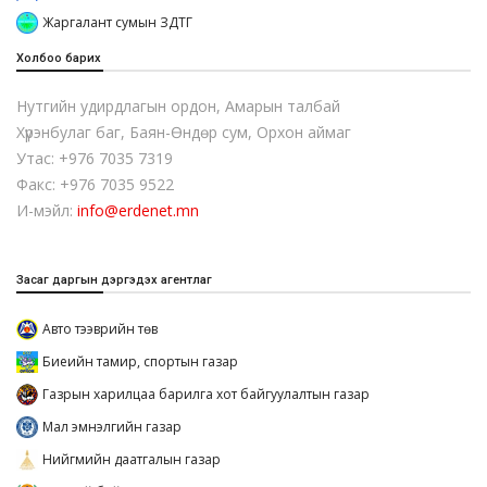
Жаргалант сумын ЗДТГ
Холбоо барих
Нутгийн удирдлагын ордон, Амарын талбай
Хүрэнбулаг баг, Баян-Өндөр сум, Орхон аймаг
Утас: +976 7035 7319
Факс: +976 7035 9522
И-мэйл:
info@erdenet.mn
Засаг даргын дэргэдэх агентлаг
Авто тээврийн төв
Биеийн тамир, спортын газар
Газрын харилцаа барилга хот байгуулалтын газар
Мал эмнэлгийн газар
Нийгмийн даатгалын газар