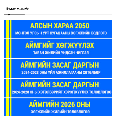
Бодлого, хөтөлбөр