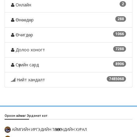
2
Онлайн
288
Өнөөдөр
1066
Өчигдөр
7288
Долоо хоногт
8906
Сүүлийн сард
7485068
Нийт хандалт
Орхон аймаг Эрдэнэт хот
АЙМГИЙН ИРГЭДИЙН ТӨЛӨӨЛӨГЧДИЙН ХУРАЛ