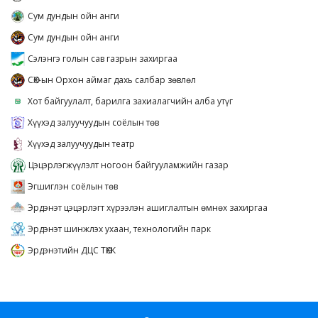
Сум дундын ойн анги
Сум дундын ойн анги
Сэлэнгэ голын сав газрын захиргаа
СӨХ-ын Орхон аймаг дахь салбар зөвлөл
Хот байгуулалт, барилга захиалагчийн алба утүг
Хүүхэд залуучуудын соёлын төв
Хүүхэд залуучуудын театр
Цэцэрлэгжүүлэлт ногоон байгууламжийн газар
Эгшиглэн соёлын төв
Эрдэнэт цэцэрлэгт хүрээлэн ашиглалтын өмнөх захиргаа
Эрдэнэт шинжлэх ухаан, технологийн парк
Эрдэнэтийн ДЦС ТӨХК