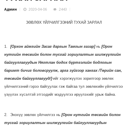
Админ
2020-04-06
2443
ЗӨВЛӨХ ҮЙЛЧИЛГЭЭНИЙ
ТУХАЙ
ЗАРЛАЛ
1.
[
Орхон аймгийн Засаг даргын Тамгын газар
]
нь
[Орон
нутгийн төсвийн болон тусгай зориулалтын шилжүүлгийн
байгууллагуудын Нягтлан бодох бүртгэлийн бодлогын
баримт бичиг боловсруулж, арга зүйгээр хангах /Төрийн сан,
төсвийн байгууллагууд/]
-
ийг хэрэгжүүлэх зорилгоор зөвлөх
үйлчилгээний гэрээ байгуулах гэж байгаа тул
зөвлөхийн үйлчилгээ
үзүүлэх хүсэлтэй этгээдийг мэдүүлгээ ирүүлэхийг урьж байна.
2.
Энэхүү зөвлөх үйлчилгээ нь
[Орон нутгийн төсвийн болон
тусгай зориулалтын шилжүүлгийн байгууллагуудын