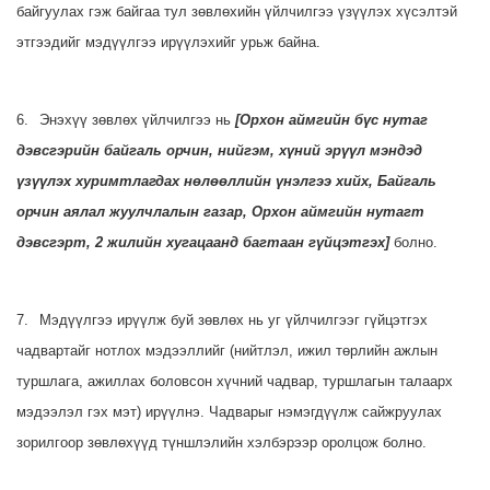
байгуулах гэж байгаа тул
зөвлөхийн үйлчилгээ үзүүлэх хүсэлтэй
этгээдийг мэдүүлгээ ирүүлэхийг урьж байна.
6.
Энэхүү зөвлөх үйлчилгээ нь
[Орхон аймгийн бүс нутаг
дэвсгэрийн байгаль орчин, нийгэм, хүний эрүүл мэндэд
үзүүлэх хуримтлагдах нөлөөллийн үнэлгээ хийх
, Байгаль
орчин аялал жуулчлалын газар
,
Орхон аймгийн нутагт
дэвсгэрт, 2 жилийн хугацаанд багтаан гүйцэтгэх
]
болно.
7.
Мэдүүлгээ ирүүлж буй зөвлөх нь уг үйлчилгээг гүйцэтгэх
чадвартайг нотлох мэдээллийг (нийтлэл, ижил төрлийн ажлын
туршлага, ажиллах боловсон хүчний чадвар, туршлагын талаарх
мэдээлэл гэх мэт) ирүүлнэ. Чадварыг нэмэгдүүлж сайжруулах
зорилгоор зөвлөхүүд түншлэлийн хэлбэрээр оролцож болно.