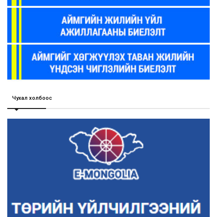
Чухал холбоос