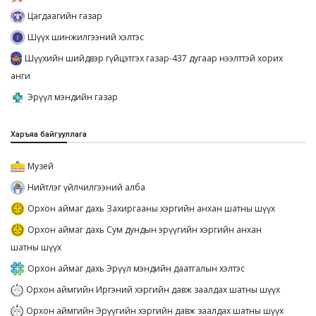
Цагдаагийн газар
Шүүх шинжилгээний хэлтэс
Шүүхийн шийдвэр гүйцэтгэх газар-437 дугаар нээлттэй хорих
анги
Эрүүл мэндийн газар
Харъяа байгууллага
Музей
Нийтлэг үйлчилгээний алба
Орхон аймаг дахь Захиргааны хэргийн анхан шатны шүүх
Орхон аймаг дахь Сум дундын эрүүгийн хэргийн анхан
шатны шүүх
Орхон аймаг дахь Эрүүл мэндийн даатгалын хэлтэс
Орхон аймгийн Иргэний хэргийн давж заалдах шатны шүүх
Орхон аймгийн Эрүүгийн хэргийн давж заалдах шатны шүүх