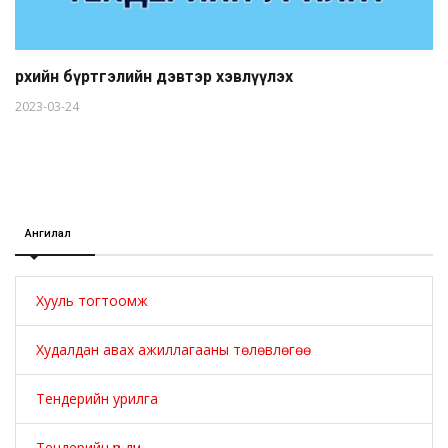
Өрхийн бүртгэлийн дэвтэр хэвлүүлэх
2023-03-24
Ангилал
Хууль тогтоомж
Худалдан авах ажиллагааны төлөвлөгөө
Тендерийн урилга
Тендерийн үр дүн