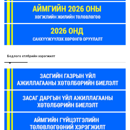
Бодлого хөтөлбөрийн хэрэгжилт