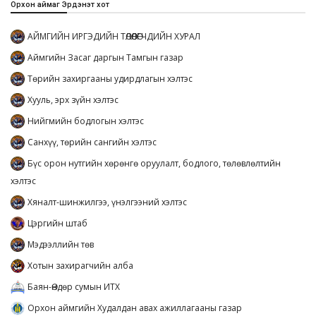
Орхон аймаг Эрдэнэт хот
АЙМГИЙН ИРГЭДИЙН ТӨЛӨӨЛӨГЧДИЙН ХУРАЛ
Аймгийн Засаг даргын Тамгын газар
Төрийн захиргааны удирдлагын хэлтэс
Хууль, эрх зүйн хэлтэс
Нийгмийн бодлогын хэлтэс
Санхүү, төрийн сангийн хэлтэс
Бүс орон нутгийн хөрөнгө оруулалт, бодлого, төлөвлөлтийн
хэлтэс
Хяналт-шинжилгээ, үнэлгээний хэлтэс
Цэргийн штаб
Мэдээллийн төв
Хотын захирагчийн алба
Баян-Өндөр сумын ИТХ
Орхон аймгийн Худалдан авах ажиллагааны газар