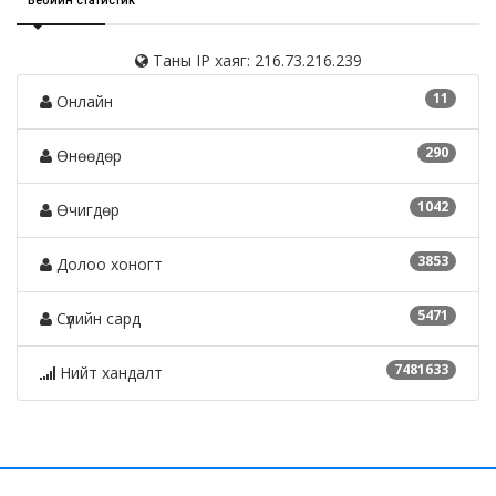
Вебийн статистик
Таны IP хаяг: 216.73.216.239
11
Онлайн
290
Өнөөдөр
1042
Өчигдөр
3853
Долоо хоногт
5471
Сүүлийн сард
7481633
Нийт хандалт