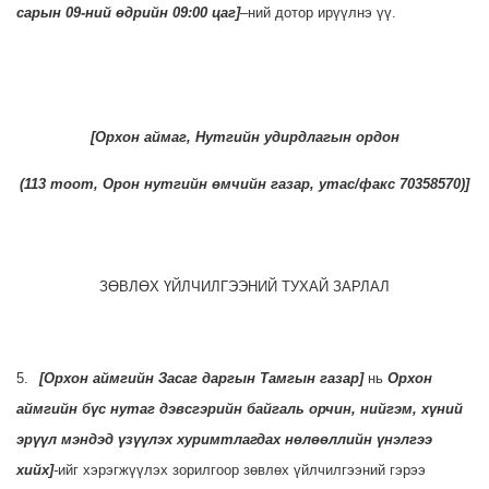
сарын 09-ний өдрийн 09:00 цаг
]
–ний дотор ирүүлнэ үү.
[
Орхон аймаг, Нутгийн удирдлагын ордон
(
113 тоот
,
Орон нутгийн өмчийн газар
, утас/факс
70358570
)]
ЗӨВЛӨХ ҮЙЛЧИЛГЭЭНИЙ
ТУХАЙ
ЗАРЛАЛ
5.
[
Орхон аймгийн Засаг даргын Тамгын газар
]
нь
Орхон
аймгийн бүс нутаг дэвсгэрийн байгаль орчин, нийгэм, хүний
эрүүл мэндэд үзүүлэх хуримтлагдах нөлөөллийн үнэлгээ
хийх]
-
ийг хэрэгжүүлэх зорилгоор зөвлөх үйлчилгээний гэрээ