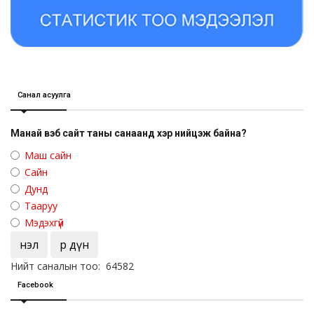
Санал асуулга
Манай вэб сайт таны санаанд хэр нийцэж байна?
Маш сайн
Сайн
Дунд
Тааруу
Мэдэхгүй
Үнэл
Үр дүн
Нийт саналын тоо: 64582
Facebook