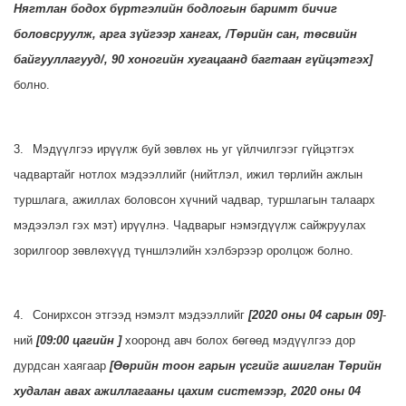
Нягтлан бодох бүртгэлийн бодлогын баримт бичиг
боловсруулж, арга зүйгээр хангах
,
/Төрийн сан, төсвийн
байгууллагууд/,
90 хоногийн хугацаанд багтаан гүйцэтгэх
]
болно.
3.
Мэдүүлгээ ирүүлж буй зөвлөх нь уг үйлчилгээг гүйцэтгэх
чадвартайг нотлох мэдээллийг (нийтлэл, ижил төрлийн ажлын
туршлага, ажиллах боловсон хүчний чадвар, туршлагын талаарх
мэдээлэл гэх мэт) ирүүлнэ. Чадварыг нэмэгдүүлж сайжруулах
зорилгоор зөвлөхүүд түншлэлийн хэлбэрээр оролцож болно.
4.
Сонирхсон этгээд нэмэлт мэдээллийг
[
2020 оны 04 сарын 09
]
-
ний
[
09:00 цагийн
]
хооронд авч болох бөгөөд мэдүүлгээ дор
дурдсан хаягаар
[
Өөрийн тоон гарын үсгийг ашиглан Төрийн
худалан авах ажиллагааны цахим системээр, 2020 оны 04