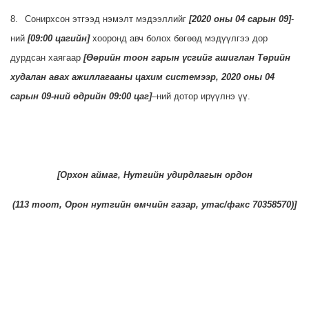
8.
Сонирхсон этгээд нэмэлт мэдээллийг
[
2020 оны 04 сарын 09
]
-
ний
[
09:00 цагийн
]
хооронд авч болох бөгөөд мэдүүлгээ дор
дурдсан хаягаар
[
Өөрийн тоон гарын үсгийг ашиглан Төрийн
худалан авах ажиллагааны цахим системээр, 2020 оны 04
сарын 09-ний өдрийн 09:00 цаг
]
–ний дотор ирүүлнэ үү.
[
Орхон аймаг, Нутгийн удирдлагын ордон
(
113 тоот
,
Орон нутгийн өмчийн газар
, утас/факс
70358570
)]