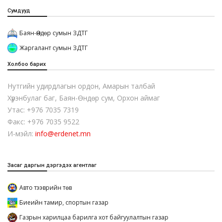
Сумдууд
Баян-Өндөр сумын ЗДТГ
Жаргалант сумын ЗДТГ
Холбоо барих
Нутгийн удирдлагын ордон, Амарын талбай
Хүрэнбулаг баг, Баян-Өндөр сум, Орхон аймаг
Утас: +976 7035 7319
Факс: +976 7035 9522
И-мэйл:
info@erdenet.mn
Засаг даргын дэргэдэх агентлаг
Авто тээврийн төв
Биеийн тамир, спортын газар
Газрын харилцаа барилга хот байгуулалтын газар