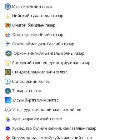
Мал эмнэлгийн газар
Нийгмийн даатгалын газар
Онцгой байдлын газар
Орон нутгийн Өмчийн газар
Орхон аймаг дахь Гаалийн газар
Орхон аймгийн Байгаль орчны газар
Санхүүгийн хяналт, дотоод аудитын газар
Стандарт, хэмжил зүйн хэлтэс
Статистикийн хэлтэс
Татварын газар
Улсын бүртгэлийн хэлтэс
Ус цаг уур, орчны шинжилгээний төв
Хүнс, хөдөө аж ахуйн газар
Хүүхэд, гэр бүлийн хөгжил, хамгааллын газар
Хөдөлмөр, халамжийн үйлчилгээний газар