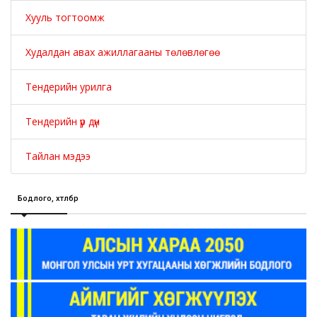
Хууль тогтоомж
Худалдан авах ажиллагааны төлөвлөгөө
Тендерийн урилга
Тендерийн үр дүн
Тайлан мэдээ
Бодлого, хөтөлбөр