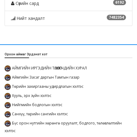
6192
Сүүлийн сард
7482354
Нийт хандалт
Орхон аймаг Эрдэнэт хот
АЙМГИЙН ИРГЭДИЙН ТӨЛӨӨЛӨГЧДИЙН ХУРАЛ
Аймгийн Засаг даргын Тамгын газар
Төрийн захиргааны удирдлагын хэлтэс
Хууль, эрх зүйн хэлтэс
Нийгмийн бодлогын хэлтэс
Санхүү, төрийн сангийн хэлтэс
Бүс орон нутгийн хөрөнгө оруулалт, бодлого, төлөвлөлтийн
хэлтэс