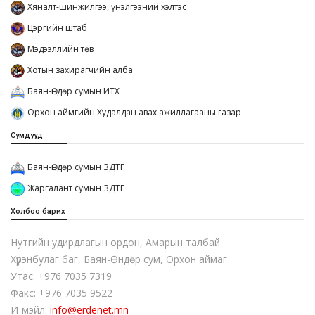
Хяналт-шинжилгээ, үнэлгээний хэлтэс
Цэргийн штаб
Мэдээллийн төв
Хотын захирагчийн алба
Баян-Өндөр сумын ИТХ
Орхон аймгийн Худалдан авах ажиллагааны газар
Сумдууд
Баян-Өндөр сумын ЗДТГ
Жаргалант сумын ЗДТГ
Холбоо барих
Нутгийн удирдлагын ордон, Амарын талбай
Хүрэнбулаг баг, Баян-Өндөр сум, Орхон аймаг
Утас: +976 7035 7319
Факс: +976 7035 9522
И-мэйл:
info@erdenet.mn