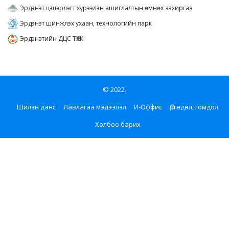
Эрдэнэт цэцэрлэгт хүрээлэн ашиглалтын өмнөх захиргаа
Эрдэнэт шинжлэх ухаан, технологийн парк
Эрдэнэтийн ДЦС ТӨХК
© 2022.
Шилэн данс
Лавлагаа мэдээлэл
И-Оффис
Өргөдөл, гомдол
Холбоо барих