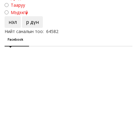
Тааруу
Мэдэхгүй
Үнэл
Үр дүн
Нийт саналын тоо: 64582
Facebook