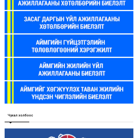
Чухал холбоос