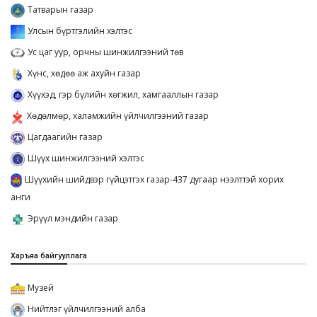
Татварын газар
Улсын бүртгэлийн хэлтэс
Ус цаг уур, орчны шинжилгээний төв
Хүнс, хөдөө аж ахуйн газар
Хүүхэд, гэр бүлийн хөгжил, хамгааллын газар
Хөдөлмөр, халамжийн үйлчилгээний газар
Цагдаагийн газар
Шүүх шинжилгээний хэлтэс
Шүүхийн шийдвэр гүйцэтгэх газар-437 дугаар нээлттэй хорих
анги
Эрүүл мэндийн газар
Харъяа байгууллага
Музей
Нийтлэг үйлчилгээний алба