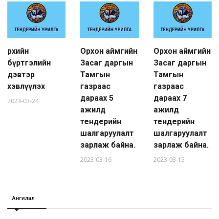
Өрхийн
Орхон аймгийн
Орхон аймгийн
бүртгэлийн
Засаг даргын
Засаг даргын
дэвтэр
Тамгын
Тамгын
хэвлүүлэх
газраас
газраас
дараах 5
дараах 7
2023-03-24
ажилд
ажилд
тендерийн
тендерийн
шалгаруулалт
шалгаруулалт
зарлаж байна.
зарлаж байна.
2023-03-16
2023-03-15
Ангилал