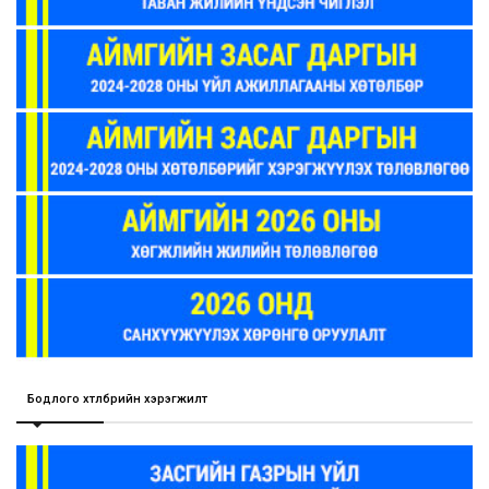
Бодлого хөтөлбөрийн хэрэгжилт