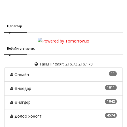
Цаг агаар
Вебийн статистик
Таны IP хаяг: 216.73.216.173
11
Онлайн
1011
Өнөөдөр
1042
Өчигдөр
4574
Долоо хоногт