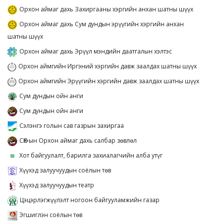
Орхон аймаг дахь Захиргааны хэргийн анхан шатны шүүх
Орхон аймаг дахь Сум дундын эрүүгийн хэргийн анхан
шатны шүүх
Орхон аймаг дахь Эрүүл мэндийн даатгалын хэлтэс
Орхон аймгийн Иргэний хэргийн давж заалдах шатны шүүх
Орхон аймгийн Эрүүгийн хэргийн давж заалдах шатны шүүх
Сум дундын ойн анги
Сум дундын ойн анги
Сэлэнгэ голын сав газрын захиргаа
СӨХ-ын Орхон аймаг дахь салбар зөвлөл
Хот байгуулалт, барилга захиалагчийн алба утүг
Хүүхэд залуучуудын соёлын төв
Хүүхэд залуучуудын театр
Цэцэрлэгжүүлэлт ногоон байгууламжийн газар
Эгшиглэн соёлын төв