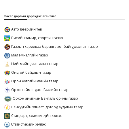
Засаг даргын дэргэдэх агентлаг
Авто тээврийн төв
Биеийн тамир, спортын газар
Газрын харилцаа барилга хот байгуулалтын газар
Мал эмнэлгийн газар
Нийгмийн даатгалын газар
Онцгой байдлын газар
Орон нутгийн Өмчийн газар
Орхон аймаг дахь Гаалийн газар
Орхон аймгийн Байгаль орчны газар
Санхүүгийн хяналт, дотоод аудитын газар
Стандарт, хэмжил зүйн хэлтэс
Статистикийн хэлтэс