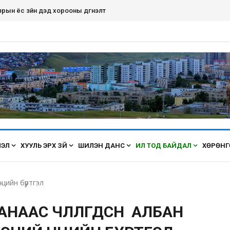
рын ёс зүйн дэд хорооны дүгнэлт
ЛЭЛ
ХУУЛЬ ЭРХ ЗҮЙ
ШИЛЭН ДАНС
ИЛ ТОД БАЙДАЛ
ХӨРӨНГ
цийн бүртгэл
ААС ЧӨЛӨӨЛӨГДСӨН АЛБАН