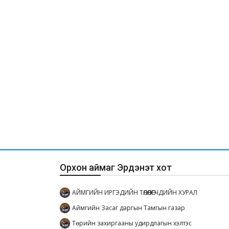
Орхон аймаг Эрдэнэт хот
АЙМГИЙН ИРГЭДИЙН ТӨЛӨӨЛӨГЧДИЙН ХУРАЛ
Аймгийн Засаг даргын Тамгын газар
Төрийн захиргааны удирдлагын хэлтэс