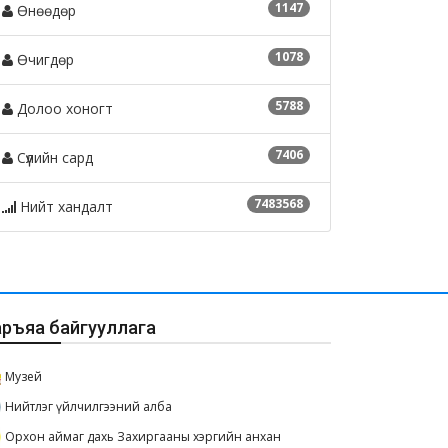
1147
Өнөөдөр
1078
Өчигдөр
5788
Долоо хоногт
7406
Сүүлийн сард
7483568
Нийт хандалт
аръяа байгууллага
Музей
Нийтлэг үйлчилгээний алба
Орхон аймаг дахь Захиргааны хэргийн анхан