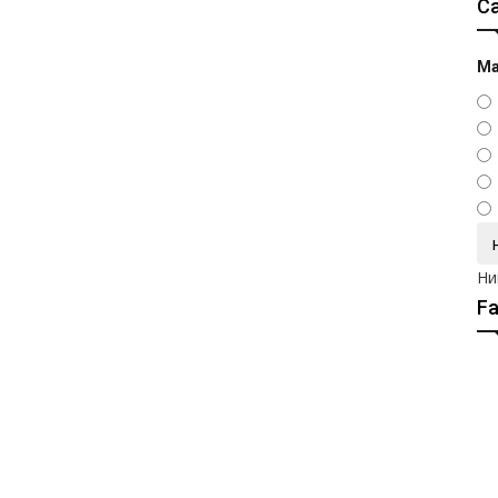
С
Ма
Ни
F