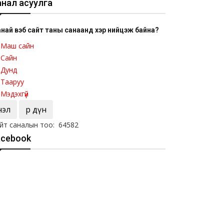
анал асуулга
най вэб сайт таны санаанд хэр нийцэж байна?
Маш сайн
Сайн
Дунд
Тааруу
Мэдэхгүй
Үнэл
Үр дүн
йт саналын тоо: 64582
acebook