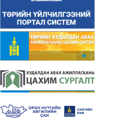
ӨРИЙН ЖИНХЭНЭ АЛБАНЫ
ТӨРИЙН ЖИНХЭНЭ АЛБАН
ӨӨЦӨД БҮРТГЭХ ТУХАЙ
НӨӨЦӨД БҮРТГЭХ ТУХАЙ
20
2019
21-03-31
2021-03-31