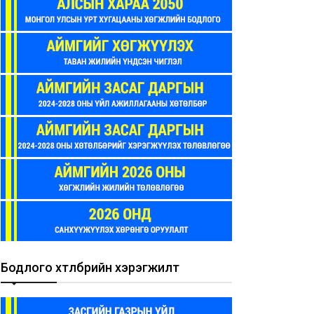
Бодлого хөтөлбөрийн хэрэгжилт