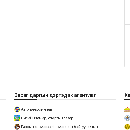
Засаг даргын дэргэдэх агентлаг
Х
Авто тээврийн төв
Биеийн тамир, спортын газар
Газрын харилцаа барилга хот байгуулалтын