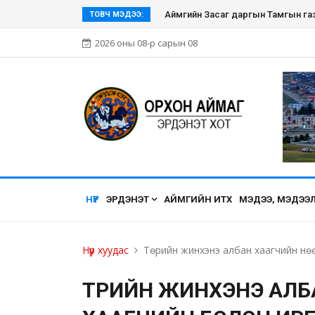
Аймгийн Засаг даргын Тамгын газ
ТОВЧ МЭДЭЭ:
2026 оны 08-р сарын 08
НҮҮР
ЭРДЭНЭТ
АЙМГИЙН ИТХ
МЭДЭЭ, МЭДЭЭ
Нүүр хуудас
Төрийн жинхэнэ албан хаагчийн нөө
ТӨРИЙН ЖИНХЭНЭ АЛБАН