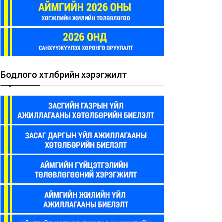
Бодлого хөтөлбөрийн хэрэгжилт