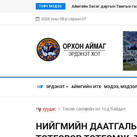
Эрдэнэт хүмүүсийн нэгдэл болсон Э
ТОВЧ МЭДЭЭ:
2026 оны 08-р сарын 07
НҮҮР
ЭРДЭНЭТ
АЙМГИЙН ИТХ
МЭДЭЭ, МЭДЭЭ
Нүүр хуудас
Төсөв санхүүгийн ил тод байдал
НИЙГМИЙН ДААТГАЛЫ