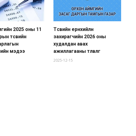
гийн 2025 оны 11
Төсвийн ерөнхийлөн
Ай
рын төсвийн
захирагчийн 2026 оны
ба
зарлагын
худалдан авах
20
лийн мэдээ
ажиллагааны төлөвлөгөө
2025-12-15