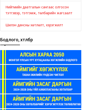
Нийгмийн даатгалын сангаас олгосон
тэтгэвэр, тэтгэмж, төлбөрийн жагсаалт
Шилэн дансны хөтлөлт, хэрэгжилт
Бодлого, хөтөлбөр