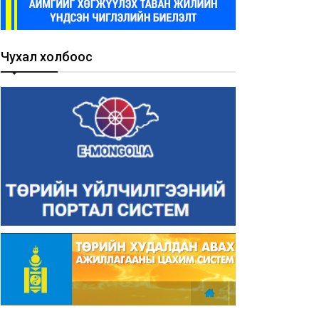
Чухал холбоос
мгийн 2026 оны
Орхон аймгийн 2025 оны 9
тлагдсан төсөв
дүгээр сарын төсвийн
орлого, зарлагын
25-12-09
гүйцэтгэлийн мэдээ
2025-10-09