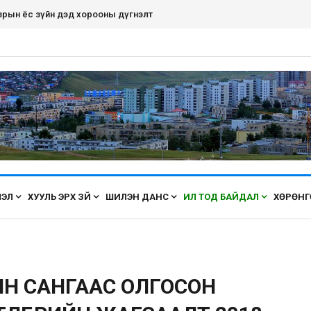
рдэнэт хот ирэх бүрт өнгөө засаж, үүдээ нээн угтана аа
ЛЭЛ
ХУУЛЬ ЭРХ ЗҮЙ
ШИЛЭН ДАНС
ИЛ ТОД БАЙДАЛ
ХӨРӨНГ
Н САНГААС ОЛГОСОН