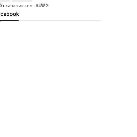
йт саналын тоо: 64582
acebook