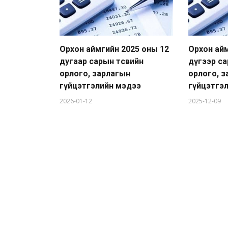
Орхон аймгийн 2025 оны 12
Орхон айм
дугаар сарын төсвийн
дүгээр са
орлого, зарлагын
орлого, 
гүйцэтгэлийн мэдээ
гүйцэтгэ
2026-01-12
2025-12-09