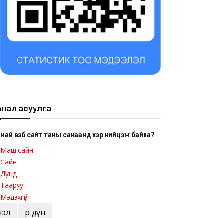
анал асуулга
най вэб сайт таны санаанд хэр нийцэж байна?
Маш сайн
Сайн
Дунд
Тааруу
Мэдэхгүй
Үнэл
Үр дүн