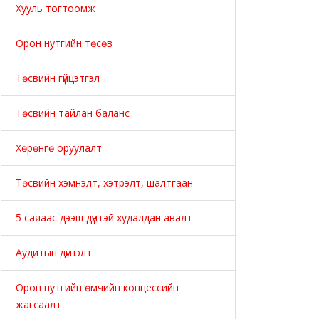
Хууль тогтоомж
Орон нутгийн төсөв
Төсвийн гүйцэтгэл
Төсвийн тайлан баланс
Хөрөнгө оруулалт
Төсвийн хэмнэлт, хэтрэлт, шалтгаан
5 саяаас дээш дүнтэй худалдан авалт
Аудитын дүгнэлт
Орон нутгийн өмчийн концессийн
жагсаалт