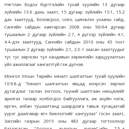
Нягтлан бодох бүртгэлийн тухай хуулийн 13 дугаар
зүйлийн 13.6 дахь заалт, 15 дугаар зүйлийн 15.1, 15.2
дах заалтууд, Боловсрол, соёл, шинжлэх ухааны сайд,
Сангийн сайдын хамтарсан 2008 оны 56/64 дугаар
тушаалын 2 дугаар зүйлийн 2.7, 4 дүгээр зүйлийн 4.1,
4.4-дэх заалтууд, Сангийн сайдын 2010 оны 45 тоот
тушаалын 2 дугаар зүйлийн 2.1, 2.3-т заасан заалтуудыг
тус тус зөрчсөн тул хандивын хөрөнгийн зарцуулалтын
үйл ажиллагааг хангалтгүй гэж дүгнэв.
Монгол Улсын Төрийн хяналт шалгалтын тухай хуулийн
10.9.8-д “Хяналт шалгалтын явцад илэрсэн зөрчил
дутагдлыг таслан зогсоох, түүний шалтгаан нөхцөлийг
арилгах талаар холбогдох байгууллага, аж ахуйн нэгж,
иргэн, албан тушаалтанд шаардлага тавьж хугацаатай
үүрэг даалгавар өгч биелэлтийг хангуулах” гэсэн заалт,
Засгийн газрын 2015 оны 483 дугаар тогтоолоор
батлагдсан “Дотоод аудитын дүрэм”-ийн 7.5-д