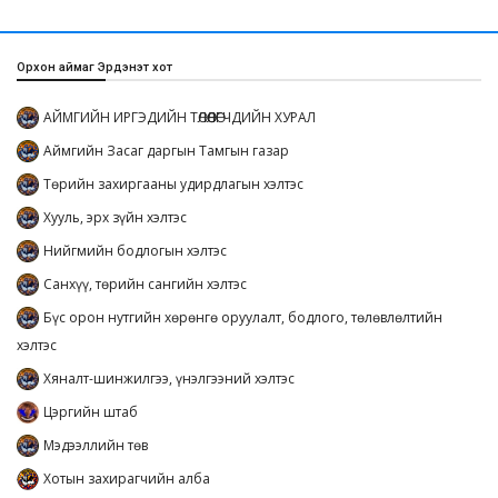
Орхон аймаг Эрдэнэт хот
АЙМГИЙН ИРГЭДИЙН ТӨЛӨӨЛӨГЧДИЙН ХУРАЛ
Аймгийн Засаг даргын Тамгын газар
Төрийн захиргааны удирдлагын хэлтэс
Хууль, эрх зүйн хэлтэс
Нийгмийн бодлогын хэлтэс
Санхүү, төрийн сангийн хэлтэс
Бүс орон нутгийн хөрөнгө оруулалт, бодлого, төлөвлөлтийн
хэлтэс
Хяналт-шинжилгээ, үнэлгээний хэлтэс
Цэргийн штаб
Мэдээллийн төв
Хотын захирагчийн алба