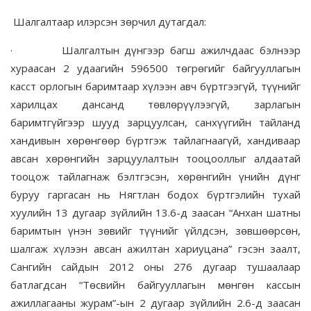
Шалгалтаар илэрсэн зөрчил дутагдал:
·
Шалгалтын дүнгээр багш ажилчдаас бэлнээр
хураасан 2 удаагийн 596500 төгрөгийг байгууллагын
касст орлогын баримтаар хүлээн авч бүртгээгүй, түүнийг
харилцах дансанд төвлөрүүлээгүй, зарлагын
баримтгүйгээр шууд зарцуулсан, санхүүгийн тайланд
хандивын хөрөнгөөр бүртгэж тайлагнаагүй, хандиваар
авсан хөрөнгийн зарцуулалтын тооцооллыг алдаатай
тооцож тайлагнаж бэлтгэсэн, хөрөнгийн үнийн дүнг
буруу гаргасан нь Нягтлан бодох бүртгэлийн тухай
хуулийн 13 дугаар зүйлийн 13.6-д заасан “Анхан шатны
баримтын үнэн зөвийг түүнийг үйлдсэн, зөвшөөрсөн,
шалгаж хүлээн авсан ажилтан хариуцана” гэсэн заалт,
Сангийн сайдын 2012 оны 276 дугаар тушаалаар
батлагдсан “Төсвийн байгууллагын мөнгөн кассын
ажиллагааны журам”-ын 2 дугаар зүйлийн 2.6-д заасан