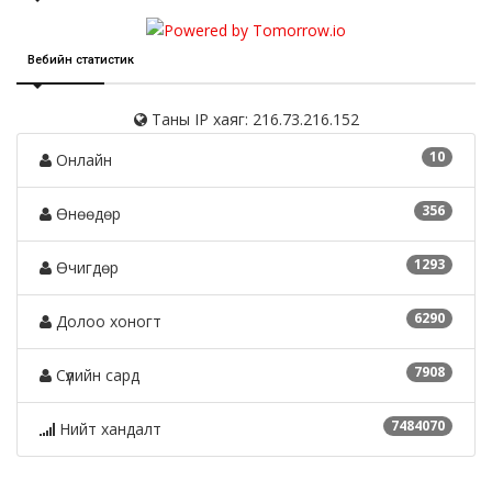
Вебийн статистик
Таны IP хаяг: 216.73.216.152
10
Онлайн
356
Өнөөдөр
1293
Өчигдөр
6290
Долоо хоногт
7908
Сүүлийн сард
7484070
Нийт хандалт