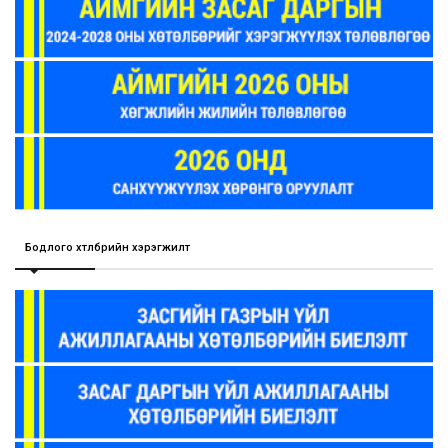
Бодлого хөтөлбөрийн хэрэгжилт