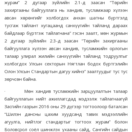
журам” 2 дугаар зүйлийн 2.1-д заасан “Төрийн
захиргааны байгууллага нь хандив, тусламжаар хүлээн
авсан хөрөнгийг холбогдох анхан шатны бүртгэлд
тусгаж тайлант хугацаанд санхүүгийн тайланд дараах
байдлаар бүртгэж тайлагнана” гэсэн заалт, мөн журмын
2 дугаар зүйлийн 2.3-д заасан “Төрийн захиргааны
байгууллага хүлээн авсан хандив, тусламжийн орлогын
талаар улирал жилийн санхүүгийн тайланд тодруулгыг
холбогдох Улсын секторын Нягтлан бодох бүртгэлийн
Олон Улсын Стандартын дагуу хийнэ” заалтуудыг тус тус
зөрчсөн байна.
·
Мөн хандив тусламжийн зарцуулалтын талаар
байгууллагын нийт ажиллагсдад мэдээлж тайлагнаагүй
Засгийн газрын 2016 оны 29 дүгээр тогтоолоор баталсан
“Шилэн дансны цахим хуудсанд тавих мэдээллийн
агуулга, нийтлэг стандартыг тогтоох журам” болон
Боловсрол соёл шинжлэх ухааны сайд, Сангийн сайдын