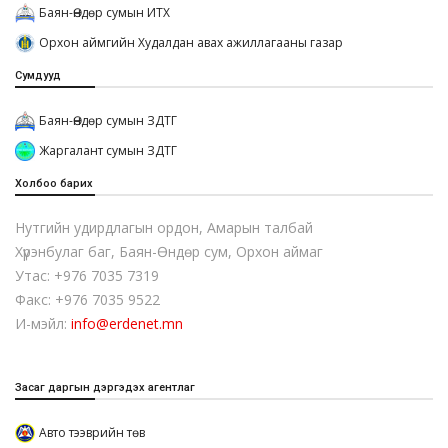
Баян-Өндөр сумын ИТХ
Орхон аймгийн Худалдан авах ажиллагааны газар
Сумдууд
Баян-Өндөр сумын ЗДТГ
Жаргалант сумын ЗДТГ
Холбоо барих
Нутгийн удирдлагын ордон, Амарын талбай
Хүрэнбулаг баг, Баян-Өндөр сум, Орхон аймаг
Утас: +976 7035 7319
Факс: +976 7035 9522
И-мэйл:
info@erdenet.mn
Засаг даргын дэргэдэх агентлаг
Авто тээврийн төв