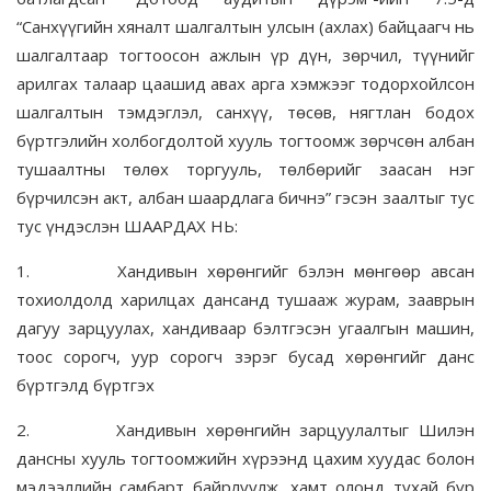
“Санхүүгийн хяналт шалгалтын улсын (ахлах) байцаагч нь
шалгалтаар тогтоосон ажлын үр дүн, зөрчил, түүнийг
арилгах талаар цаашид авах арга хэмжээг тодорхойлсон
шалгалтын тэмдэглэл, санхүү, төсөв, нягтлан бодох
бүртгэлийн холбогдолтой хууль тогтоомж зөрчсөн албан
тушаалтны төлөх торгууль, төлбөрийг заасан нэг
бүрчилсэн акт, албан шаардлага бичнэ” гэсэн заалтыг тус
тус үндэслэн ШААРДАХ НЬ:
1. Хандивын хөрөнгийг бэлэн мөнгөөр авсан
тохиолдолд харилцах дансанд тушааж журам, зааврын
дагуу зарцуулах, хандиваар бэлтгэсэн угаалгын машин,
тоос сорогч, уур сорогч зэрэг бусад хөрөнгийг данс
бүртгэлд бүртгэх
2. Хандивын хөрөнгийн зарцуулалтыг Шилэн
дансны хууль тогтоомжийн хүрээнд цахим хуудас болон
мэдээллийн самбарт байрлуулж, хамт олонд тухай бүр