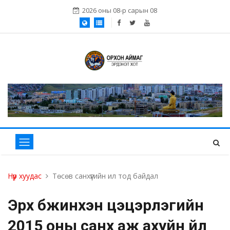
2026 оны 08-р сарын 08
Нүүр хуудас
Төсөв санхүүгийн ил тод байдал
Эрх бүжинхэн цэцэрлэгийн
2015 оны санхүү аж ахуйн үйл