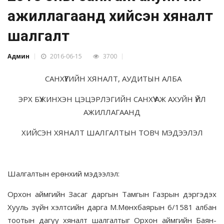
ажиллагаанд хийсэн хяналт
шалгалт
Админ
2016-06-15
3700
САНХҮҮГИЙН ХЯНАЛТ, АУДИТЫН АЛБА
ЭРХ БҮЖИНХЭН ЦЭЦЭРЛЭГИЙН САНХҮҮ АЖ АХУЙН ҮЙЛ
АЖИЛЛАГААНД
ХИЙСЭН ХЯНАЛТ ШАЛГАЛТЫН ТОВЧ МЭДЭЭЛЭЛ
Шалгалтын ерөнхий мэдээлэл:
Орхон аймгийн Засаг даргын Тамгын Газрын дэргэдэх
Хууль зүйн хэлтсийн дарга М.Мөнхбаярын 6/1581 албан
тоотын дагуу хяналт шалгалтыг Орхон аймгийн Баян-