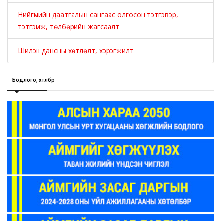
Нийгмийн даатгалын сангаас олгосон тэтгэвэр,
тэтгэмж, төлбөрийн жагсаалт
Шилэн дансны хөтлөлт, хэрэгжилт
Бодлого, хөтөлбөр