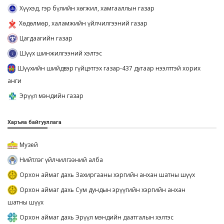
Хүүхэд, гэр бүлийн хөгжил, хамгааллын газар
Хөдөлмөр, халамжийн үйлчилгээний газар
Цагдаагийн газар
Шүүх шинжилгээний хэлтэс
Шүүхийн шийдвэр гүйцэтгэх газар-437 дугаар нээлттэй хорих
анги
Эрүүл мэндийн газар
Харъяа байгууллага
Музей
Нийтлэг үйлчилгээний алба
Орхон аймаг дахь Захиргааны хэргийн анхан шатны шүүх
Орхон аймаг дахь Сум дундын эрүүгийн хэргийн анхан
шатны шүүх
Орхон аймаг дахь Эрүүл мэндийн даатгалын хэлтэс