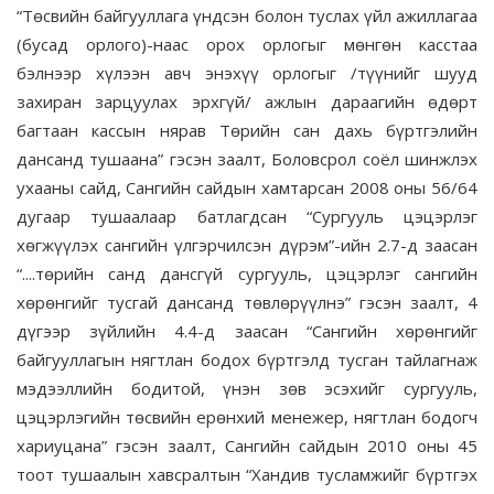
“Төсвийн байгууллага үндсэн болон туслах үйл ажиллагаа
(бусад орлого)-наас орох орлогыг мөнгөн касстаа
бэлнээр хүлээн авч энэхүү орлогыг /түүнийг шууд
захиран зарцуулах эрхгүй/ ажлын дараагийн өдөрт
багтаан кассын нярав Төрийн сан дахь бүртгэлийн
дансанд тушаана” гэсэн заалт, Боловсрол соёл шинжлэх
ухааны сайд, Сангийн сайдын хамтарсан 2008 оны 56/64
дугаар тушаалаар батлагдсан “Сургууль цэцэрлэг
хөгжүүлэх сангийн үлгэрчилсэн дүрэм”-ийн 2.7-д заасан
“....төрийн санд дансгүй сургууль, цэцэрлэг сангийн
хөрөнгийг тусгай дансанд төвлөрүүлнэ” гэсэн заалт, 4
дүгээр зүйлийн 4.4-д заасан “Сангийн хөрөнгийг
байгууллагын нягтлан бодох бүртгэлд тусган тайлагнаж
мэдээллийн бодитой, үнэн зөв эсэхийг сургууль,
цэцэрлэгийн төсвийн ерөнхий менежер, нягтлан бодогч
хариуцана” гэсэн заалт, Сангийн сайдын 2010 оны 45
тоот тушаалын хавсралтын “Хандив тусламжийг бүртгэх