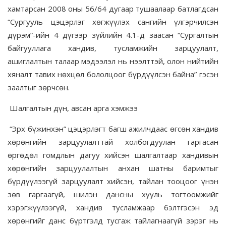
хамтарсан 2008 оны 56/64 дугаар тушаалаар батлагдсан
“Сургууль цэцэрлэг хөгжүүлэх сангийн үлгэрчилсэн
дүрэм”-ийн 4 дүгээр зүйлийн 4.1-д заасан “Сургалтын
байгууллага хандив, тусламжийн зарцуулалт,
ашиглалтын талаар мэдээлэл нь нээлттэй, олон нийтийн
хяналт тавих нөхцөл бололцоог бүрдүүлсэн байна” гэсэн
заалтыг зөрчсөн.
Шалгалтын дүн, авсан арга хэмжээ
“Эрх бүжинхэн” цэцэрлэгт багш ажилчдаас өгсөн хандив
хөрөнгийн зарцуулалттай холбогдуулан гаргасан
өргөдөл гомдлын дагуу хийсэн шалгалтаар хандивын
хөрөнгийн зарцуулалтын анхан шатны баримтыг
бүрдүүлээгүй зарцуулалт хийсэн, тайлан тооцоог үнэн
зөв гаргаагүй, шилэн дансны хууль тогтоомжийг
хэрэгжүүлээгүй, хандив тусламжаар бэлтгэсэн эд
хөрөнгийг данс бүртгэлд тусгаж тайлагнаагүй зэрэг нь