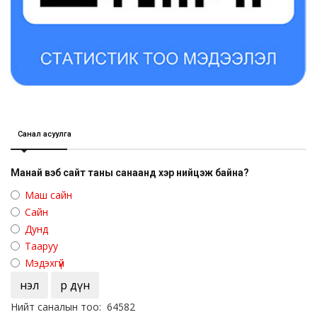
Санал асуулга
Манай вэб сайт таны санаанд хэр нийцэж байна?
Маш сайн
Сайн
Дунд
Тааруу
Мэдэхгүй
Үнэл
Үр дүн
Нийт саналын тоо: 64582