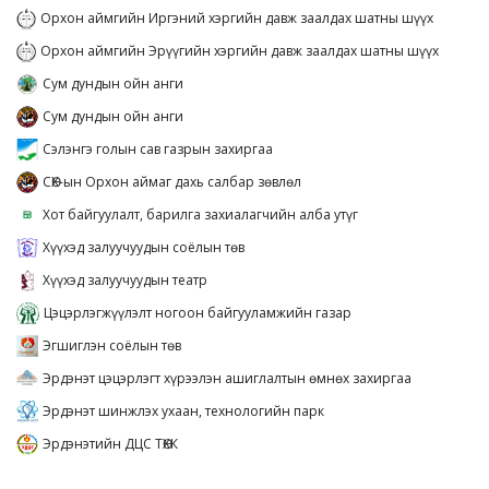
Орхон аймгийн Иргэний хэргийн давж заалдах шатны шүүх
Орхон аймгийн Эрүүгийн хэргийн давж заалдах шатны шүүх
Сум дундын ойн анги
Сум дундын ойн анги
Сэлэнгэ голын сав газрын захиргаа
СӨХ-ын Орхон аймаг дахь салбар зөвлөл
Хот байгуулалт, барилга захиалагчийн алба утүг
Хүүхэд залуучуудын соёлын төв
Хүүхэд залуучуудын театр
Цэцэрлэгжүүлэлт ногоон байгууламжийн газар
Эгшиглэн соёлын төв
Эрдэнэт цэцэрлэгт хүрээлэн ашиглалтын өмнөх захиргаа
Эрдэнэт шинжлэх ухаан, технологийн парк
Эрдэнэтийн ДЦС ТӨХК