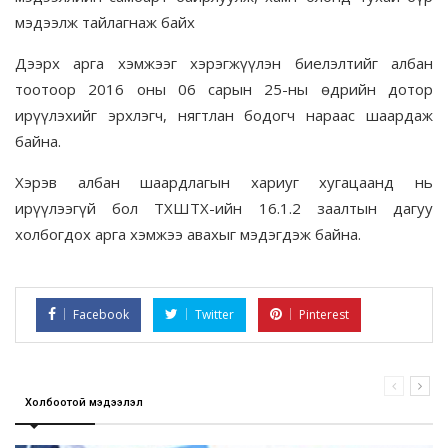
мэдээлж тайлагнаж байх
Дээрх арга хэмжээг хэрэгжүүлэн биелэлтийг албан
тоотоор 2016 оны 06 сарын 25-ны өдрийн дотор
ирүүлэхийг эрхлэгч, нягтлан бодогч нараас шаардаж
байна.
Хэрэв албан шаардлагын хариуг хугацаанд нь
ирүүлээгүй бол ТХШТХ-ийн 16.1.2 заалтын дагуу
холбогдох арга хэмжээ авахыг мэдэгдэж байна.
Facebook
Twitter
Pinterest
Холбоотой мэдээлэл