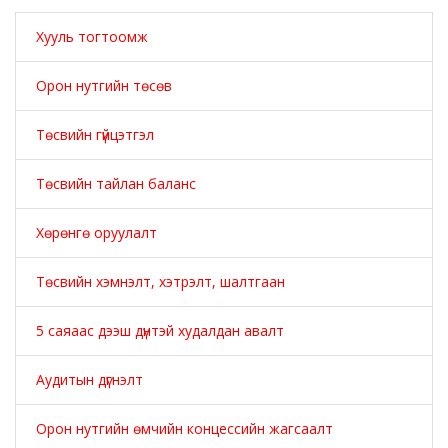
Хууль тогтоомж
Орон нутгийн төсөв
Төсвийн гүйцэтгэл
Төсвийн тайлан баланс
Хөрөнгө оруулалт
Төсвийн хэмнэлт, хэтрэлт, шалтгаан
5 саяаас дээш дүнтэй худалдан авалт
Аудитын дүгнэлт
Орон нутгийн өмчийн концессийн жагсаалт