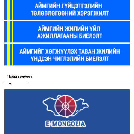
Чухал холбоос