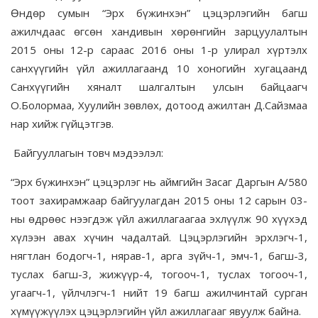
Өндөр сумын “Эрх бүжинхэн” цэцэрлэгийн багш
ажилчдаас өгсөн хандивын хөрөнгийн зарцуулалтын
2015 оны 12-р сараас 2016 оны 1-р улирал хүртэлх
санхүүгийн үйл ажиллагаанд 10 хоногийн хугацаанд
Санхүүгийн хяналт шалгалтын улсын байцаагч
О.Болормаа, Хуулийн зөвлөх, дотоод ажилтан Д.Сайзмаа
нар хийж гүйцэтгэв.
Байгууллагын товч мэдээлэл:
“Эрх бүжинхэн” цэцэрлэг нь аймгийн Засаг Даргын А/580
тоот захирамжаар байгуулагдан 2015 оны 12 сарын 03-
ны өдрөөс нээгдэж үйл ажиллагаагаа эхлүүлж 90 хүүхэд
хүлээн авах хүчин чадалтай. Цэцэрлэгийн эрхлэгч-1,
нягтлан бодогч-1, нярав-1, арга зүйч-1, эмч-1, багш-3,
туслах багш-3, жижүүр-4, тогооч-1, туслах тогооч-1,
угаагч-1, үйлчлэгч-1 нийт 19 багш ажилчинтай сурган
хүмүүжүүлэх цэцэрлэгийн үйл ажиллагааг явуулж байна.