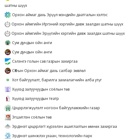
шатны шүүх
Орхон аймаг дахь Эрүүл мэндийн даатгалын хэлтэс
Орхон аймгийн Иргэний хэргийн давж заалдах шатны шүүх
Орхон аймгийн Эрүүгийн хэргийн давж заалдах шатны шүүх
Сум дундын ойн анги
Сум дундын ойн анги
Сэлэнгэ голын сав газрын захиргаа
СӨХ-ын Орхон аймаг дахь салбар зөвлөл
Хот байгуулалт, барилга захиалагчийн алба утүг
Хүүхэд залуучуудын соёлын төв
Хүүхэд залуучуудын театр
Цэцэрлэгжүүлэлт ногоон байгууламжийн газар
Эгшиглэн соёлын төв
Эрдэнэт цэцэрлэгт хүрээлэн ашиглалтын өмнөх захиргаа
Эрдэнэт шинжлэх ухаан, технологийн парк