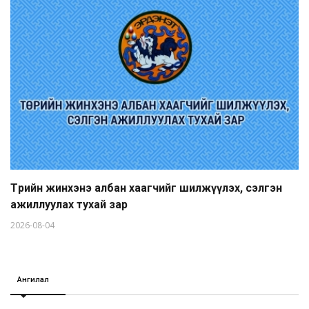
Төрийн жинхэнэ албан хаагчийг шилжүүлэх, сэлгэн
ажиллуулах тухай зар
2026-08-04
Ангилал