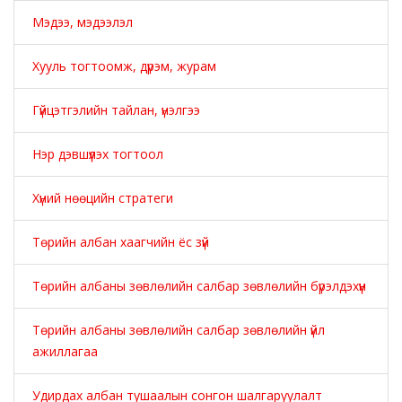
Мэдээ, мэдээлэл
Хууль тогтоомж, дүрэм, журам
Гүйцэтгэлийн тайлан, үнэлгээ
Нэр дэвшүүлэх тогтоол
Хүний нөөцийн стратеги
Төрийн албан хаагчийн ёс зүй
Төрийн албаны зөвлөлийн салбар зөвлөлийн бүрэлдэхүүн
Төрийн албаны зөвлөлийн салбар зөвлөлийн үйл
ажиллагаа
Удирдах албан тушаалын сонгон шалгаруулалт