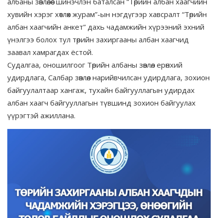
албаны зөвлөлөөс шинэчлэн баталсан “Төрийн албан хаагчийн
хувийн хэрэг хөтлөх журам”-ын нэгдүгээр хавсралт “Төрийн
албан хаагчийн анкет” дахь чадамжийн хүрээний эхний
үнэлгээ болох тул төрийн захиргааны албан хаагчид
заавал хамрагдах ёстой.
Судалгаа, оношилгоог Төрийн албаны зөвлөл ерөнхий
удирдлага, Салбар зөвлөл нарийвчилсан удирдлага, зохион
байгуулалтаар хангаж, тухайн байгууллагын удирдах
албан хаагч байгууллагын түвшинд зохион байгуулах
үүрэгтэй ажиллана.