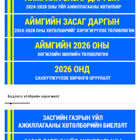
Бодлого хөтөлбөрийн хэрэгжилт