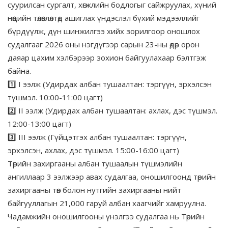
суурилсан сургалт, хөгжлийн бодлогыг сайжруулах, хүний
нөөцийн төлөвлөлтөд ашиглах үндэслэл бүхий мэдээллийг
бүрдүүлж, дүн шинжилгээ хийх зорилгоор оношлох
судалгааг 2026 оны нэгдүгээр сарын 23-ны өдөр орон
даяар цахим хэлбэрээр зохион байгуулахаар бэлтгэж
байна.
1️⃣ I ээлж (Удирдах албан тушаалтан: тэргүүн, эрхэлсэн
түшмэл. 10:00-11:00 цагт)
2️⃣ II ээлж (Удирдах албан тушаалтан: ахлах, дэс түшмэл.
12:00-13:00 цагт)
3️⃣ III ээлж (Гүйцэтгэх албан тушаалтан: тэргүүн,
эрхэлсэн, ахлах, дэс түшмэл. 15:00-16:00 цагт)
Төрийн захиргааны албан тушаалын түшмэлийн
ангиллаар 3 ээлжээр авах судалгаа, оношилгоонд төрийн
захиргааны төв болон нутгийн захиргааны нийт
байгууллагын 21,000 гаруй албан хаагчийг хамруулна.
Чадамжийн оношилгооны үнэлгээ судалгаа нь Төрийн