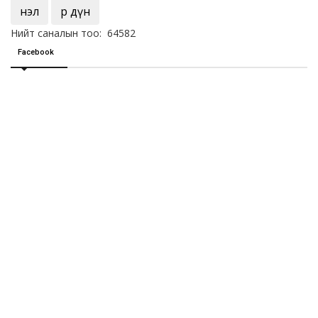
Үнэл
Үр дүн
Нийт саналын тоо: 64582
Facebook