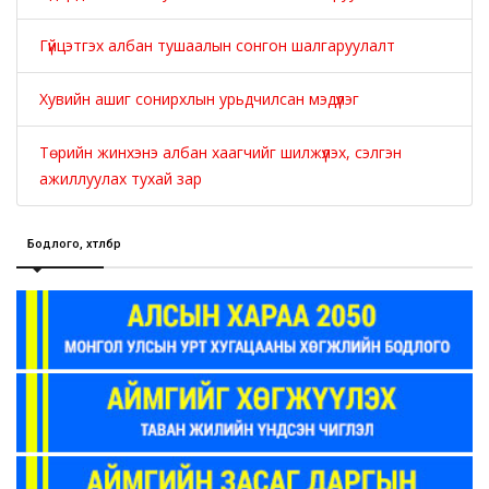
Гүйцэтгэх албан тушаалын сонгон шалгаруулалт
Хувийн ашиг сонирхлын урьдчилсан мэдүүлэг
Төрийн жинхэнэ албан хаагчийг шилжүүлэх, сэлгэн
ажиллуулах тухай зар
Бодлого, хөтөлбөр