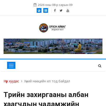
2026 оны 08-р сарын 09
Нүүр хуудас
Хүний нөөцийн ил тод байдал
Төрийн захиргааны албан
хаагчдын чадамжийн