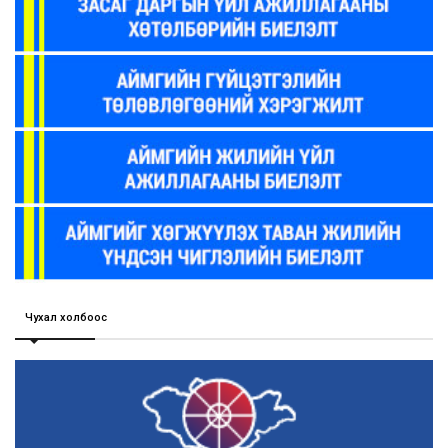
Чухал холбоос