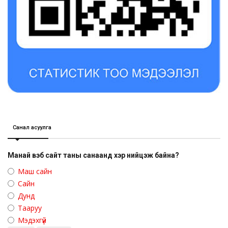
Санал асуулга
Манай вэб сайт таны санаанд хэр нийцэж байна?
Маш сайн
Сайн
Дунд
Тааруу
Мэдэхгүй