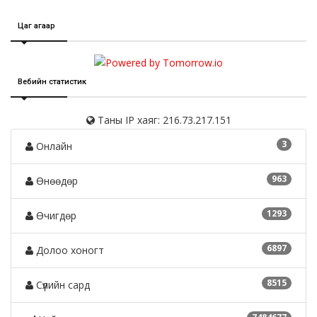
Цаг агаар
Вебийн статистик
Таны IP хаяг: 216.73.217.151
3
Онлайн
963
Өнөөдөр
1293
Өчигдөр
6897
Долоо хоногт
8515
Сүүлийн сард