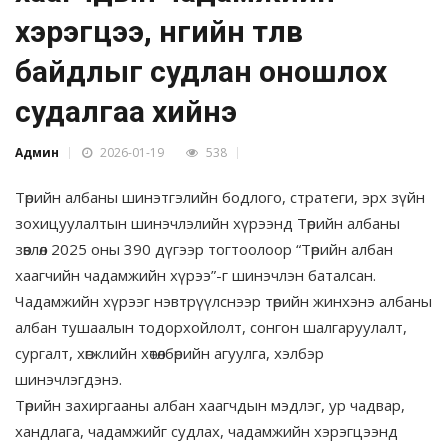
хэрэгцээ, өнөөгийн төлөв
байдлыг судлан оношлох
судалгаа хийнэ
Админ
2026-01-19
538
Төрийн албаны шинэтгэлийн бодлого, стратеги, эрх зүйн
зохицуулалтын шинэчлэлийн хүрээнд Төрийн албаны
зөвлөл 2025 оны 390 дүгээр тогтоолоор “Төрийн албан
хаагчийн чадамжийн хүрээ”-г шинэчлэн баталсан.
Чадамжийн хүрээг нэвтрүүлснээр төрийн жинхэнэ албаны
албан тушаалын тодорхойлолт, сонгон шалгаруулалт,
сургалт, хөгжлийн хөтөлбөрийн агуулга, хэлбэр
шинэчлэгдэнэ.
Төрийн захиргааны албан хаагчдын мэдлэг, ур чадвар,
хандлага, чадамжийг судлах, чадамжийн хэрэгцээнд