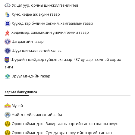
Ус цаг уур, орчны шинжилгээний төв
Хүнс, хөдөө аж ахуйн газар
Хүүхэд, гэр бүлийн хөгжил, хамгааллын газар
Хөдөлмөр, халамжийн үйлчилгээний газар
Цагдаагийн газар
Шүүх шинжилгээний хэлтэс
Шүүхийн шийдвэр гүйцэтгэх газар-437 дугаар нээлттэй хорих
анги
Эрүүл мэндийн газар
Харъяа байгууллага
Музей
Нийтлэг үйлчилгээний алба
Орхон аймаг дахь Захиргааны хэргийн анхан шатны шүүх
Орхон аймаг дахь Сум дундын эрүүгийн хэргийн анхан