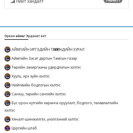
7484677
Нийт хандалт
Орхон аймаг Эрдэнэт хот
АЙМГИЙН ИРГЭДИЙН ТӨЛӨӨЛӨГЧДИЙН ХУРАЛ
Аймгийн Засаг даргын Тамгын газар
Төрийн захиргааны удирдлагын хэлтэс
Хууль, эрх зүйн хэлтэс
Нийгмийн бодлогын хэлтэс
Санхүү, төрийн сангийн хэлтэс
Бүс орон нутгийн хөрөнгө оруулалт, бодлого, төлөвлөлтийн
хэлтэс
Хяналт-шинжилгээ, үнэлгээний хэлтэс
Цэргийн штаб