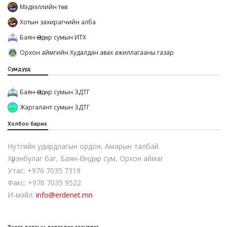
Мэдээллийн төв
Хотын захирагчийн алба
Баян-Өндөр сумын ИТХ
Орхон аймгийн Худалдан авах ажиллагааны газар
Сумдууд
Баян-Өндөр сумын ЗДТГ
Жаргалант сумын ЗДТГ
Холбоо барих
Нутгийн удирдлагын ордон, Амарын талбай
Хүрэнбулаг баг, Баян-Өндөр сум, Орхон аймаг
Утас: +976 7035 7319
Факс: +976 7035 9522
И-мэйл:
info@erdenet.mn