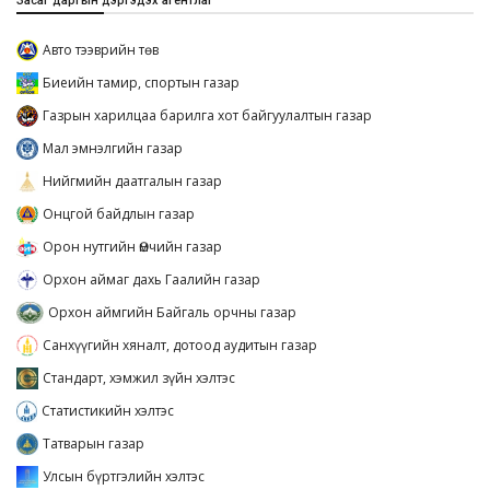
Засаг даргын дэргэдэх агентлаг
Авто тээврийн төв
Биеийн тамир, спортын газар
Газрын харилцаа барилга хот байгуулалтын газар
Мал эмнэлгийн газар
Нийгмийн даатгалын газар
Онцгой байдлын газар
Орон нутгийн Өмчийн газар
Орхон аймаг дахь Гаалийн газар
Орхон аймгийн Байгаль орчны газар
Санхүүгийн хяналт, дотоод аудитын газар
Стандарт, хэмжил зүйн хэлтэс
Статистикийн хэлтэс
Татварын газар
Улсын бүртгэлийн хэлтэс