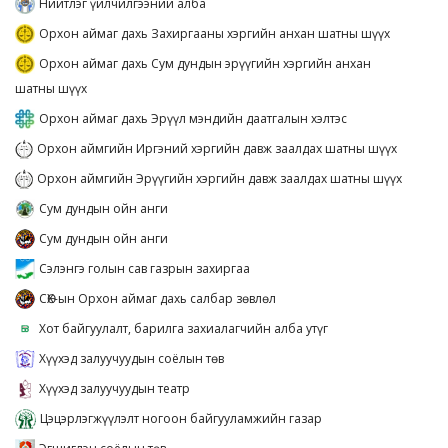
Нийтлэг үйлчилгээний алба
Орхон аймаг дахь Захиргааны хэргийн анхан шатны шүүх
Орхон аймаг дахь Сум дундын эрүүгийн хэргийн анхан
шатны шүүх
Орхон аймаг дахь Эрүүл мэндийн даатгалын хэлтэс
Орхон аймгийн Иргэний хэргийн давж заалдах шатны шүүх
Орхон аймгийн Эрүүгийн хэргийн давж заалдах шатны шүүх
Сум дундын ойн анги
Сум дундын ойн анги
Сэлэнгэ голын сав газрын захиргаа
СӨХ-ын Орхон аймаг дахь салбар зөвлөл
Хот байгуулалт, барилга захиалагчийн алба утүг
Хүүхэд залуучуудын соёлын төв
Хүүхэд залуучуудын театр
Цэцэрлэгжүүлэлт ногоон байгууламжийн газар