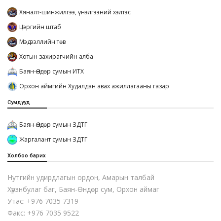
Хяналт-шинжилгээ, үнэлгээний хэлтэс
Цэргийн штаб
Мэдээллийн төв
Хотын захирагчийн алба
Баян-Өндөр сумын ИТХ
Орхон аймгийн Худалдан авах ажиллагааны газар
Сумдууд
Баян-Өндөр сумын ЗДТГ
Жаргалант сумын ЗДТГ
Холбоо барих
Нутгийн удирдлагын ордон, Амарын талбай
Хүрэнбулаг баг, Баян-Өндөр сум, Орхон аймаг
Утас: +976 7035 7319
Факс: +976 7035 9522