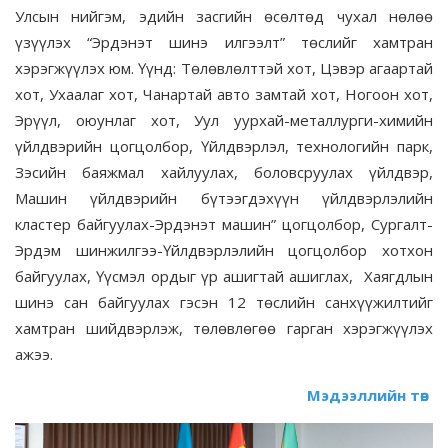
Улсын нийгэм, эдийн засгийн өсөлтөд чухал нөлөө
үзүүлэх “Эрдэнэт шинэ илгээлт” төслийг хамтран
хэрэгжүүлэх юм. Үүнд: Төлөвлөлттэй хот, Цэвэр агаартай
хот, Ухаалаг хот, Чанартай авто замтай хот, Ногоон хот,
Эрүүл, оюунлаг хот, Уул уурхай-металлурги-химийн
үйлдвэрийн цогцолбор, Үйлдвэрлэл, технологийн парк,
Зэсийн баяжмал хайлуулах, боловсруулах үйлдвэр,
Машин үйлдвэрийн бүтээгдэхүүн үйлдвэрлэлийн
кластер байгуулах-Эрдэнэт машин” цогцолбор, Сургалт-
Эрдэм шинжилгээ-Үйлдвэрлэлийн цогцолбор хотхон
байгуулах, Үүсмэл ордыг үр ашигтай ашиглах, Хаягдлын
шинэ сан байгуулах гэсэн 12 төслийн санхүүжилтийг
хамтран шийдвэрлэж, төлөвлөгөө гарган хэрэгжүүлэх
ажээ.
Мэдээллийн төв