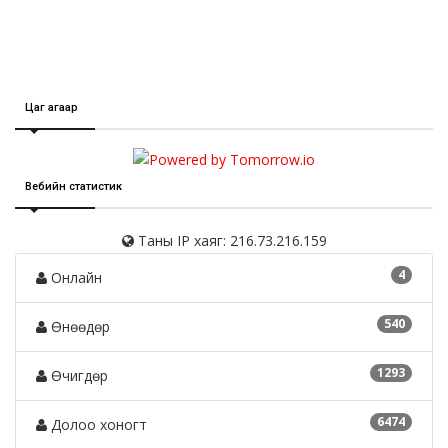
Цаг агаар
Вебийн статистик
Таны IP хаяг: 216.73.216.159
4
Онлайн
540
Өнөөдөр
1293
Өчигдөр
6474
Долоо хоногт