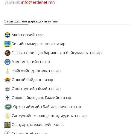
И-мэйл:
info@erdenet.mn
Засаг даргын дэргэдэх агентлаг
Авто тээврийн төв
Биеийн тамир, спортын газар
Газрын харилцаа барилга хот байгуулалтын газар
Мал эмнэлгийн газар
Нийгмийн даатгалын газар
Онцгой байдлын газар
Орон нутгийн Өмчийн газар
Орхон аймаг дахь Гаалийн газар
Орхон аймгийн Байгаль орчны газар
Санхүүгийн хяналт, дотоод аудитын газар
Стандарт, хэмжил зүйн хэлтэс
Статистикийн хэлтэс