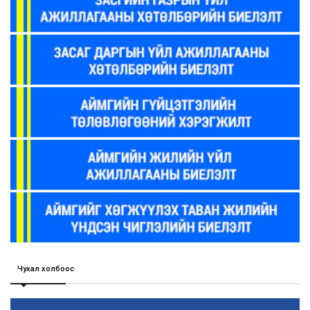
Чухал холбоос