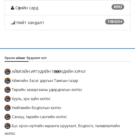
8092
Сүүлийн сард
7484254
Нийт хандалт
Орхон аймаг Эрдэнэт хот
АЙМГИЙН ИРГЭДИЙН ТӨЛӨӨЛӨГЧДИЙН ХУРАЛ
Аймгийн Засаг даргын Тамгын газар
Төрийн захиргааны удирдлагын хэлтэс
Хууль, эрх зүйн хэлтэс
Нийгмийн бодлогын хэлтэс
Санхүү, төрийн сангийн хэлтэс
Бүс орон нутгийн хөрөнгө оруулалт, бодлого, төлөвлөлтийн
хэлтэс