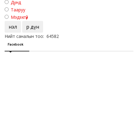
Дунд
Тааруу
Мэдэхгүй
Үнэл
Үр дүн
Нийт саналын тоо: 64582
Facebook