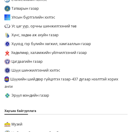
Татварын газар
Улсын бүртгэлийн хэлтэс
Ус цаг уур, орчны шинжилгээний төв
Хүнс, хөдөө аж ахуйн газар
Хүүхэд, гэр бүлийн хөгжил, хамгааллын газар
Хөдөлмөр, халамжийн үйлчилгээний газар
Цагдаагийн газар
Шүүх шинжилгээний хэлтэс
Шүүхийн шийдвэр гүйцэтгэх газар-437 дугаар нээлттэй хорих
анги
Эрүүл мэндийн газар
Харъяа байгууллага
Музей