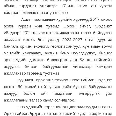
аймаг, “Эрдэнэт үйлдвэр” ТӨҮГ-ын 2028 он хүртэл
хамтран ажиллах гэрээг үзэглэлээ.
Ашигт малтмалын хуулийн хүрээнд 2017 оноос
эхлэн гурван жил тутамд Орхон аймаг, “Эрдэнэт
үйлдвэр” ТӨҮГ нь хамтын ажиллагааны гэрээ байгуулан
ажиллаж ирсэн. Энэ удаад 2025-2027 оныг дуустал
байгаль орчин, экологи, геологи хайгуул, хүн амын эрүүл
мэндийг хамгаалах, ажлын байр нэмэгдүүлэх, бизнес
эрхлэгчдийг дэмжих, боловсрол, дэд бүтэц, нийгмийн
асуудал, бүтээн байгуулалтын чиглэлээр хамтран
ажиллахаар гэрээнд тусгажээ.
Түүнчлэн ирэх жил тохиох Орхон аймаг, Эрдэнэт
хотын 50 жилийн ойг угтаж хийх бүтээн байгуулалты
ажлууд болон ойг тэмдэглэн өнгөрүүлэх үйл
ажиллагааны талаар санал солилцлоо.
Энэ удаагийн гэрээний онцлог заалтуудын нэг нь
Орхон аймаг, Эрдэнэт хотын хөгжлийг хурдасгах, Монгол