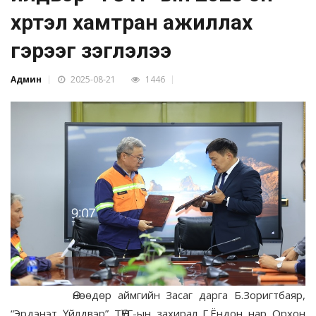
хүртэл хамтран ажиллах
гэрээг үзэглэлээ
Админ
2025-08-21
1446
Өнөөдөр аймгийн Засаг дарга Б.Зоригтбаяр,
“Эрдэнэт Үйлдвэр” ТӨҮГ-ын захирал Г.Ёндон нар Орхон