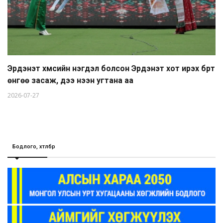
Эрдэнэт хүмүүсийн нэгдэл болсон Эрдэнэт хот ирэх бүрт
өнгөө засаж, үүдээ нээн угтана аа
2026-07-27
Бодлого, хөтөлбөр