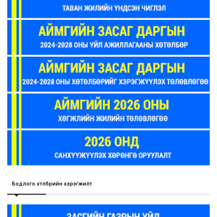
Бодлого хөтөлбөрийн хэрэгжилт