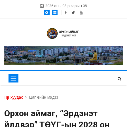
2026 оны 08-р сарын 08
Нүүр хуудас
Цаг үеийн мэдээ
Орхон аймаг, “Эрдэнэт
үйлдвэр” ТӨҮГ-ын 2028 он