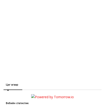
Цаг агаар
Вебийн статистик