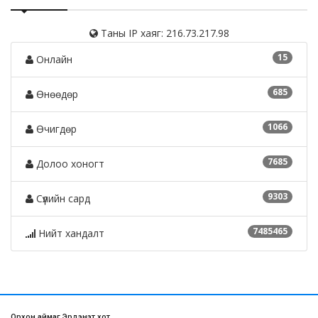
Таны IP хаяг: 216.73.217.98
15
Онлайн
685
Өнөөдөр
1066
Өчигдөр
7685
Долоо хоногт
9303
Сүүлийн сард
7485465
Нийт хандалт
Орхон аймаг Эрдэнэт хот