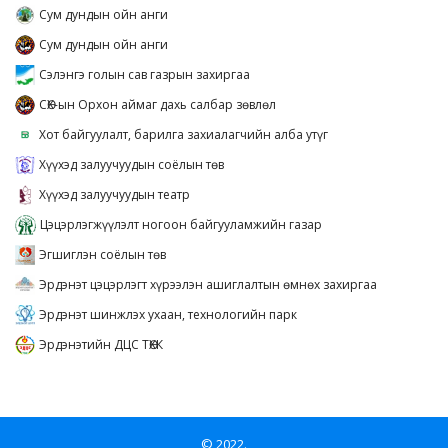
Сум дундын ойн анги
Сум дундын ойн анги
Сэлэнгэ голын сав газрын захиргаа
СӨХ-ын Орхон аймаг дахь салбар зөвлөл
Хот байгуулалт, барилга захиалагчийн алба утүг
Хүүхэд залуучуудын соёлын төв
Хүүхэд залуучуудын театр
Цэцэрлэгжүүлэлт ногоон байгууламжийн газар
Эгшиглэн соёлын төв
Эрдэнэт цэцэрлэгт хүрээлэн ашиглалтын өмнөх захиргаа
Эрдэнэт шинжлэх ухаан, технологийн парк
Эрдэнэтийн ДЦС ТӨХК
© 2022.