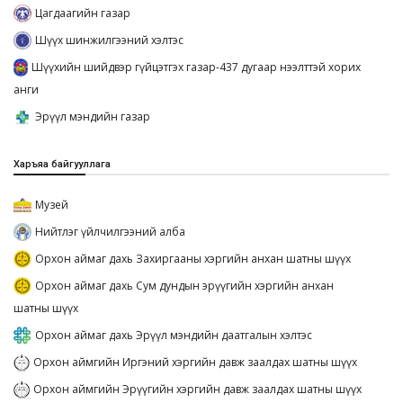
Цагдаагийн газар
Шүүх шинжилгээний хэлтэс
Шүүхийн шийдвэр гүйцэтгэх газар-437 дугаар нээлттэй хорих
анги
Эрүүл мэндийн газар
Харъяа байгууллага
Музей
Нийтлэг үйлчилгээний алба
Орхон аймаг дахь Захиргааны хэргийн анхан шатны шүүх
Орхон аймаг дахь Сум дундын эрүүгийн хэргийн анхан
шатны шүүх
Орхон аймаг дахь Эрүүл мэндийн даатгалын хэлтэс
Орхон аймгийн Иргэний хэргийн давж заалдах шатны шүүх
Орхон аймгийн Эрүүгийн хэргийн давж заалдах шатны шүүх