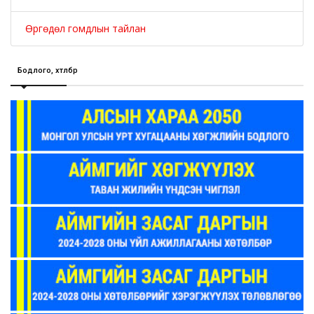
Өргөдөл гомдлын тайлан
Бодлого, хөтөлбөр