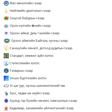
Мал эмнэлгийн газар
Нийгмийн даатгалын газар
Онцгой байдлын газар
Орон нутгийн Өмчийн газар
Орхон аймаг дахь Гаалийн газар
Орхон аймгийн Байгаль орчны газар
Санхүүгийн хяналт, дотоод аудитын газар
Стандарт, хэмжил зүйн хэлтэс
Статистикийн хэлтэс
Татварын газар
Улсын бүртгэлийн хэлтэс
Ус цаг уур, орчны шинжилгээний төв
Хүнс, хөдөө аж ахуйн газар
Хүүхэд, гэр бүлийн хөгжил, хамгааллын газар
Хөдөлмөр, халамжийн үйлчилгээний газар