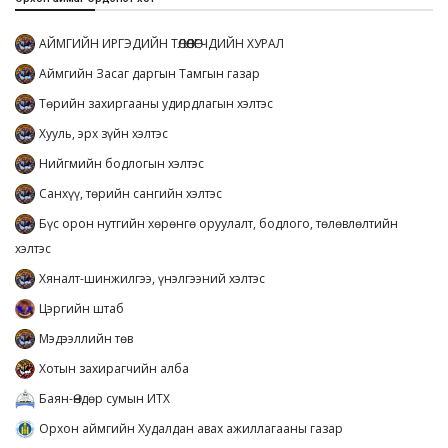
АЙМГИЙН ИРГЭДИЙН ТӨЛӨӨЛӨГЧДИЙН ХУРАЛ
Аймгийн Засаг даргын Тамгын газар
Төрийн захиргааны удирдлагын хэлтэс
Хууль, эрх зүйн хэлтэс
Нийгмийн бодлогын хэлтэс
Санхүү, төрийн сангийн хэлтэс
Бүс орон нутгийн хөрөнгө оруулалт, бодлого, төлөвлөлтийн
хэлтэс
Хяналт-шинжилгээ, үнэлгээний хэлтэс
Цэргийн штаб
Мэдээллийн төв
Хотын захирагчийн алба
Баян-Өндөр сумын ИТХ
Орхон аймгийн Худалдан авах ажиллагааны газар