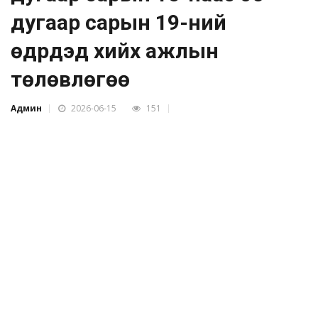
дугаар сарын 19-ний
өдрүүдэд хийх ажлын
төлөвлөгөө
Админ
2026-06-15
151