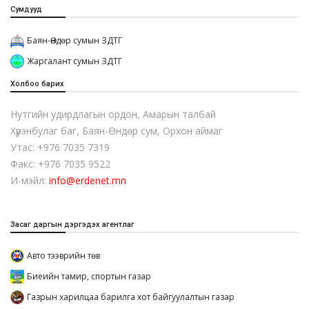
Сумдууд
Баян-Өндөр сумын ЗДТГ
Жаргалант сумын ЗДТГ
Холбоо барих
Нутгийн удирдлагын ордон, Амарын талбай
Хүрэнбулаг баг, Баян-Өндөр сум, Орхон аймаг
Утас: +976 7035 7319
Факс: +976 7035 9522
И-мэйл:
info@erdenet.mn
Засаг даргын дэргэдэх агентлаг
Авто тээврийн төв
Биеийн тамир, спортын газар
Газрын харилцаа барилга хот байгуулалтын газар