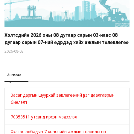
Хэлтсүүдийн 2026 оны 08 дугаар сарын 03-наас 08
дугаар сарын 07-ний өдрүүдэд хийх ажлын төлөвлөгөө
2026-08-03
Ангилал
Засаг даргын шуурхай зөвлөгөөний үүрэг даалгаврын
биелэлт
70353511 утсанд ирсэн мэдээлэл
Хэлтэс албадын 7 хоногийн ажлын төлөвлөгөө