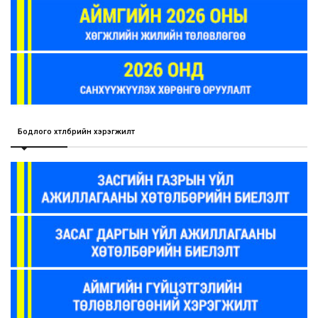
Бодлого хөтөлбөрийн хэрэгжилт