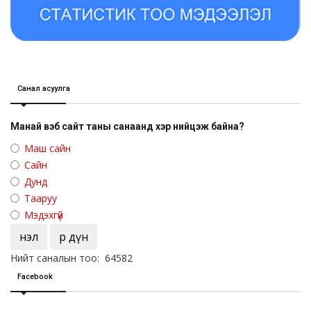
Санал асуулга
Манай вэб сайт таны санаанд хэр нийцэж байна?
Маш сайн
Сайн
Дунд
Тааруу
Мэдэхгүй
Үнэл
Үр дүн
Нийт саналын тоо: 64582
Facebook