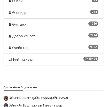
15
Онлайн
714
Өнөөдөр
1066
Өчигдөр
7714
Долоо хоногт
9332
Сүүлийн сард
7485494
Нийт хандалт
Орхон аймаг Эрдэнэт хот
АЙМГИЙН ИРГЭДИЙН ТӨЛӨӨЛӨГЧДИЙН ХУРАЛ
Аймгийн Засаг даргын Тамгын газар