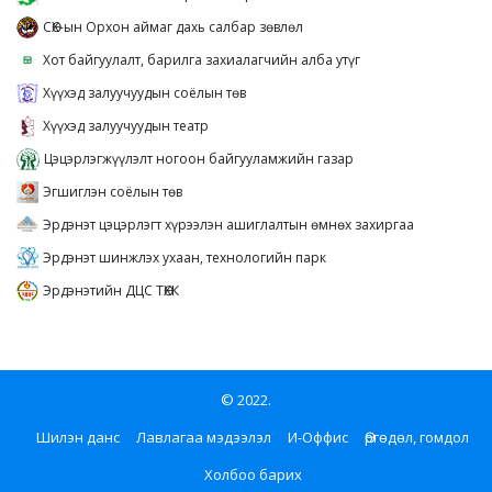
СӨХ-ын Орхон аймаг дахь салбар зөвлөл
Хот байгуулалт, барилга захиалагчийн алба утүг
Хүүхэд залуучуудын соёлын төв
Хүүхэд залуучуудын театр
Цэцэрлэгжүүлэлт ногоон байгууламжийн газар
Эгшиглэн соёлын төв
Эрдэнэт цэцэрлэгт хүрээлэн ашиглалтын өмнөх захиргаа
Эрдэнэт шинжлэх ухаан, технологийн парк
Эрдэнэтийн ДЦС ТӨХК
© 2022.
Шилэн данс
Лавлагаа мэдээлэл
И-Оффис
Өргөдөл, гомдол
Холбоо барих