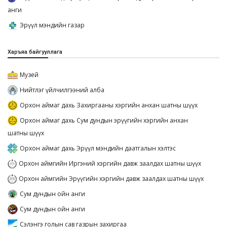
анги
Эрүүл мэндийн газар
Харъяа байгууллага
Музей
Нийтлэг үйлчилгээний алба
Орхон аймаг дахь Захиргааны хэргийн анхан шатны шүүх
Орхон аймаг дахь Сум дундын эрүүгийн хэргийн анхан
шатны шүүх
Орхон аймаг дахь Эрүүл мэндийн даатгалын хэлтэс
Орхон аймгийн Иргэний хэргийн давж заалдах шатны шүүх
Орхон аймгийн Эрүүгийн хэргийн давж заалдах шатны шүүх
Сум дундын ойн анги
Сум дундын ойн анги
Сэлэнгэ голын сав газрын захиргаа