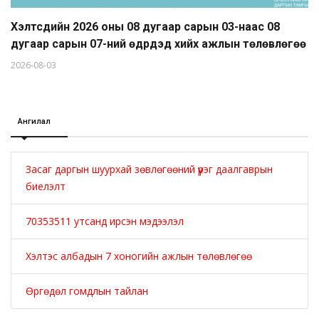
Хэлтсүүдийн 2026 оны 08 дугаар сарын 03-наас 08
дугаар сарын 07-ний өдрүүдэд хийх ажлын төлөвлөгөө
2026-08-03
Ангилал
Засаг даргын шуурхай зөвлөгөөний үүрэг даалгаврын
биелэлт
70353511 утсанд ирсэн мэдээлэл
Хэлтэс албадын 7 хоногийн ажлын төлөвлөгөө
Өргөдөл гомдлын тайлан