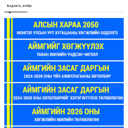
Бодлого, хөтөлбөр