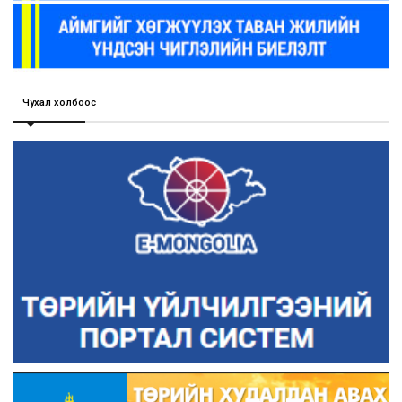
Чухал холбоос