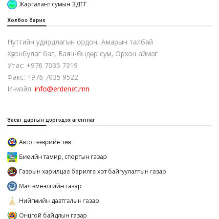
Жаргалант сумын ЗДТГ
Холбоо барих
Нутгийн удирдлагын ордон, Амарын талбай
Хүрэнбулаг баг, Баян-Өндөр сум, Орхон аймаг
Утас: +976 7035 7319
Факс: +976 7035 9522
И-мэйл:
info@erdenet.mn
Засаг даргын дэргэдэх агентлаг
Авто тээврийн төв
Биеийн тамир, спортын газар
Газрын харилцаа барилга хот байгуулалтын газар
Мал эмнэлгийн газар
Нийгмийн даатгалын газар
Онцгой байдлын газар