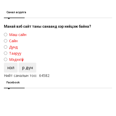
Санал асуулга
Манай вэб сайт таны санаанд хэр нийцэж байна?
Маш сайн
Сайн
Дунд
Тааруу
Мэдэхгүй
Үнэл
Үр дүн
Нийт саналын тоо: 64582
Facebook