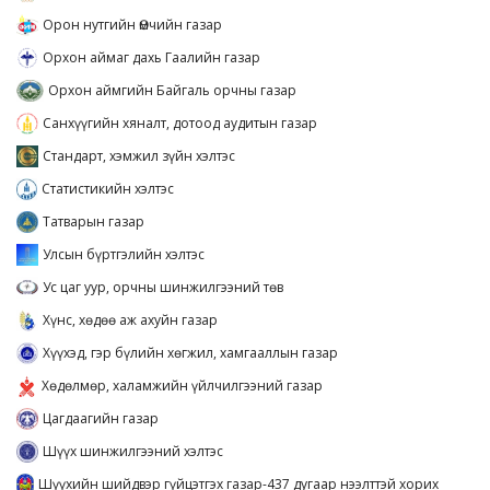
Орон нутгийн Өмчийн газар
Орхон аймаг дахь Гаалийн газар
Орхон аймгийн Байгаль орчны газар
Санхүүгийн хяналт, дотоод аудитын газар
Стандарт, хэмжил зүйн хэлтэс
Статистикийн хэлтэс
Татварын газар
Улсын бүртгэлийн хэлтэс
Ус цаг уур, орчны шинжилгээний төв
Хүнс, хөдөө аж ахуйн газар
Хүүхэд, гэр бүлийн хөгжил, хамгааллын газар
Хөдөлмөр, халамжийн үйлчилгээний газар
Цагдаагийн газар
Шүүх шинжилгээний хэлтэс
Шүүхийн шийдвэр гүйцэтгэх газар-437 дугаар нээлттэй хорих