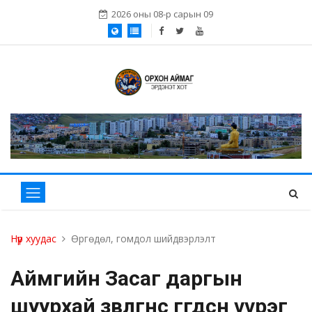
2026 оны 08-р сарын 09
Нүүр хуудас
Өргөдөл, гомдол шийдвэрлэлт
Аймгийн Засаг даргын
шуурхай зөвлөгөөнөөс өгөгдсөн үүрэг