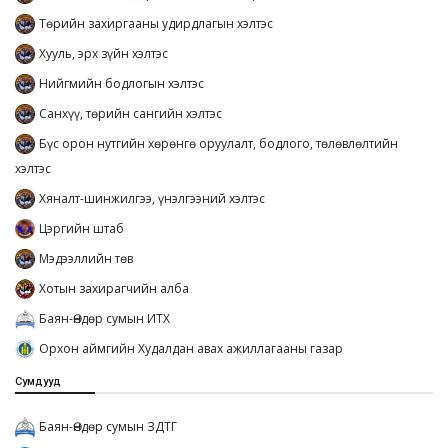
Төрийн захиргааны удирдлагын хэлтэс
Хууль, эрх зүйн хэлтэс
Нийгмийн бодлогын хэлтэс
Санхүү, төрийн сангийн хэлтэс
Бүс орон нутгийн хөрөнгө оруулалт, бодлого, төлөвлөлтийн
хэлтэс
Хяналт-шинжилгээ, үнэлгээний хэлтэс
Цэргийн штаб
Мэдээллийн төв
Хотын захирагчийн алба
Баян-Өндөр сумын ИТХ
Орхон аймгийн Худалдан авах ажиллагааны газар
Сумдууд
Баян-Өндөр сумын ЗДТГ