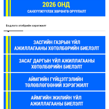
Бодлого хөтөлбөрийн хэрэгжилт