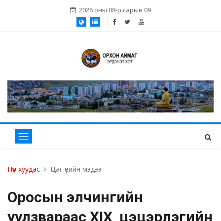
2026 оны 08-р сарын 09
Нүүр хуудас
Цаг үеийн мэдээ
Оросын элчингийн
уулзвараас XIX цэцэрлэгийн