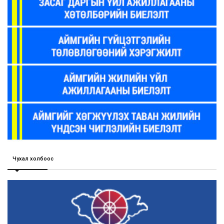
Чухал холбоос