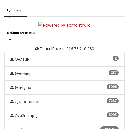
Цаг агаар
Вебийн статистик
Таны IP хаяг: 216.73.216.230
2
Онлайн
287
Өнөөдөр
1066
Өчигдөр
7287
Долоо хоногт
8905
Сүүлийн сард
7485067