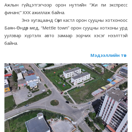
Ажлын гүйцэтгэгчээр орон нутгийн “Жи пи экспресс
финанс” ХХК ажиллаж байна.
Энэ хугацаанд Сөүл кастл орон сууцны хотхоноос
Баян-Өндөр мед, “Mettle town” орон сууцны хотхоны урд
уулзвар хүртэлх авто замаар зорчих хэсэг нээлттэй
байна.
Мэдээллийн төв