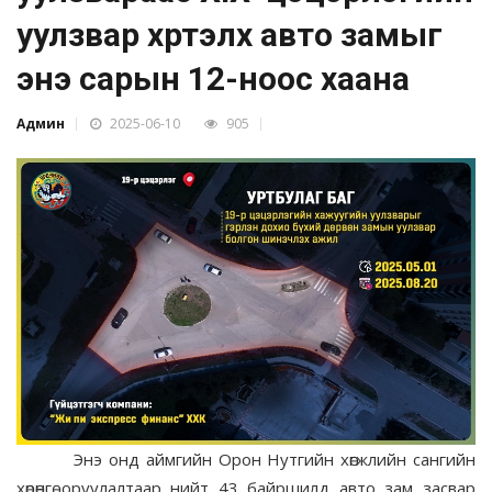
уулзвар хүртэлх авто замыг
энэ сарын 12-ноос хаана
Админ
2025-06-10
905
Энэ онд аймгийн Орон Нутгийн хөгжлийн сангийн
хөрөнгө оруулалтаар нийт 43 байршилд авто зам засвар