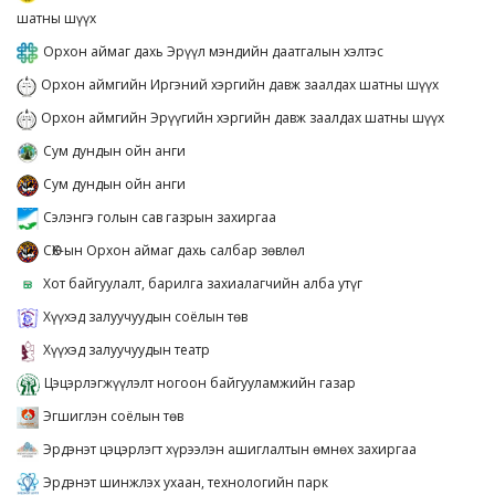
шатны шүүх
Орхон аймаг дахь Эрүүл мэндийн даатгалын хэлтэс
Орхон аймгийн Иргэний хэргийн давж заалдах шатны шүүх
Орхон аймгийн Эрүүгийн хэргийн давж заалдах шатны шүүх
Сум дундын ойн анги
Сум дундын ойн анги
Сэлэнгэ голын сав газрын захиргаа
СӨХ-ын Орхон аймаг дахь салбар зөвлөл
Хот байгуулалт, барилга захиалагчийн алба утүг
Хүүхэд залуучуудын соёлын төв
Хүүхэд залуучуудын театр
Цэцэрлэгжүүлэлт ногоон байгууламжийн газар
Эгшиглэн соёлын төв
Эрдэнэт цэцэрлэгт хүрээлэн ашиглалтын өмнөх захиргаа
Эрдэнэт шинжлэх ухаан, технологийн парк