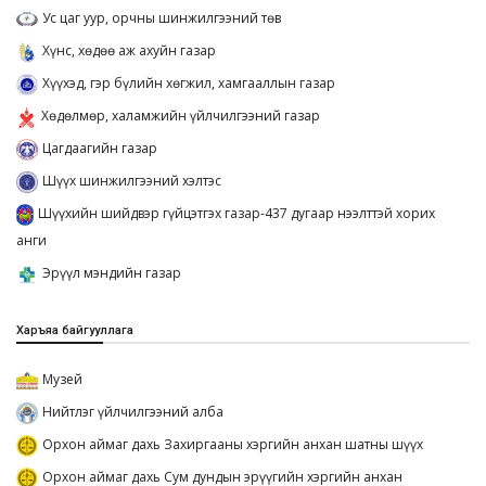
Ус цаг уур, орчны шинжилгээний төв
Хүнс, хөдөө аж ахуйн газар
Хүүхэд, гэр бүлийн хөгжил, хамгааллын газар
Хөдөлмөр, халамжийн үйлчилгээний газар
Цагдаагийн газар
Шүүх шинжилгээний хэлтэс
Шүүхийн шийдвэр гүйцэтгэх газар-437 дугаар нээлттэй хорих
анги
Эрүүл мэндийн газар
Харъяа байгууллага
Музей
Нийтлэг үйлчилгээний алба
Орхон аймаг дахь Захиргааны хэргийн анхан шатны шүүх
Орхон аймаг дахь Сум дундын эрүүгийн хэргийн анхан