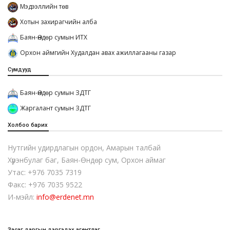
Мэдээллийн төв
Хотын захирагчийн алба
Баян-Өндөр сумын ИТХ
Орхон аймгийн Худалдан авах ажиллагааны газар
Сумдууд
Баян-Өндөр сумын ЗДТГ
Жаргалант сумын ЗДТГ
Холбоо барих
Нутгийн удирдлагын ордон, Амарын талбай
Хүрэнбулаг баг, Баян-Өндөр сум, Орхон аймаг
Утас: +976 7035 7319
Факс: +976 7035 9522
И-мэйл:
info@erdenet.mn
Засаг даргын дэргэдэх агентлаг