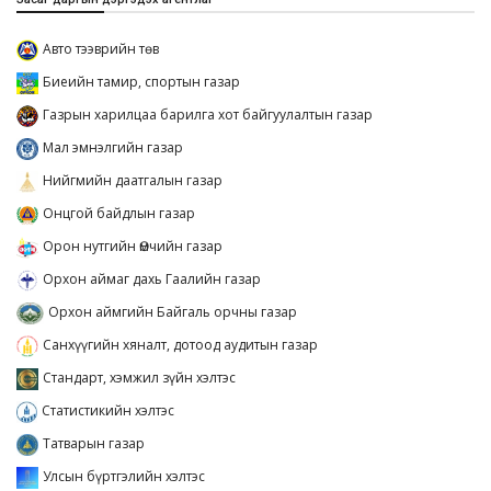
Авто тээврийн төв
Биеийн тамир, спортын газар
Газрын харилцаа барилга хот байгуулалтын газар
Мал эмнэлгийн газар
Нийгмийн даатгалын газар
Онцгой байдлын газар
Орон нутгийн Өмчийн газар
Орхон аймаг дахь Гаалийн газар
Орхон аймгийн Байгаль орчны газар
Санхүүгийн хяналт, дотоод аудитын газар
Стандарт, хэмжил зүйн хэлтэс
Статистикийн хэлтэс
Татварын газар
Улсын бүртгэлийн хэлтэс