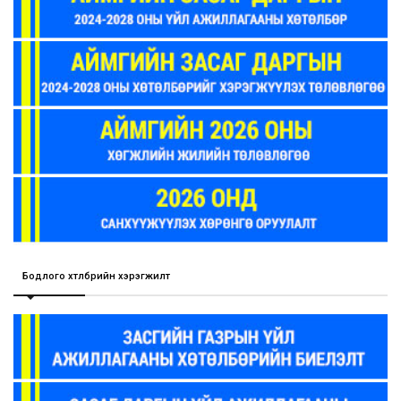
Бодлого хөтөлбөрийн хэрэгжилт