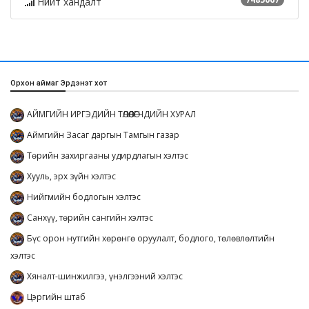
Нийт хандалт
Орхон аймаг Эрдэнэт хот
АЙМГИЙН ИРГЭДИЙН ТӨЛӨӨЛӨГЧДИЙН ХУРАЛ
Аймгийн Засаг даргын Тамгын газар
Төрийн захиргааны удирдлагын хэлтэс
Хууль, эрх зүйн хэлтэс
Нийгмийн бодлогын хэлтэс
Санхүү, төрийн сангийн хэлтэс
Бүс орон нутгийн хөрөнгө оруулалт, бодлого, төлөвлөлтийн
хэлтэс
Хяналт-шинжилгээ, үнэлгээний хэлтэс
Цэргийн штаб