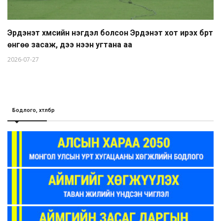
Эрдэнэт хүмүүсийн нэгдэл болсон Эрдэнэт хот ирэх бүрт
өнгөө засаж, үүдээ нээн угтана аа
2026-07-27
Бодлого, хөтөлбөр