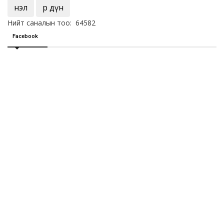
Үнэл
Үр дүн
Нийт саналын тоо: 64582
Facebook