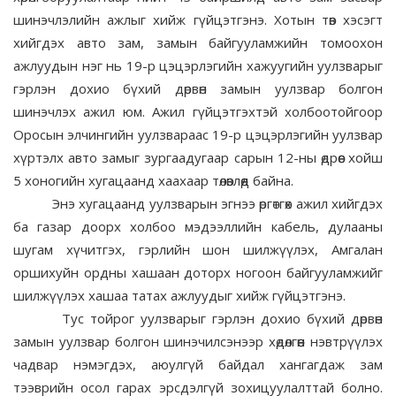
шинэчлэлийн ажлыг хийж гүйцэтгэнэ. Хотын төв хэсэгт
хийгдэх авто зам, замын байгууламжийн томоохон
ажлуудын нэг нь 19-р цэцэрлэгийн хажуугийн уулзварыг
гэрлэн дохио бүхий дөрвөн замын уулзвар болгон
шинэчлэх ажил юм. Ажил гүйцэтгэхтэй холбоотойгоор
Оросын элчингийн уулзвараас 19-р цэцэрлэгийн уулзвар
хүртэлх авто замыг зургаадугаар сарын 12-ны өдрөөс хойш
5 хоногийн хугацаанд хаахаар төлөвлөөд байна.
Энэ хугацаанд уулзварын эгнээ өргөтгөх ажил хийгдэх
ба газар доорх холбоо мэдээллийн кабель, дулааны
шугам хүчитгэх, гэрлийн шон шилжүүлэх, Амгалан
оршихуйн ордны хашаан доторх ногоон байгууламжийг
шилжүүлэх хашаа татах ажлуудыг хийж гүйцэтгэнэ.
Тус тойрог уулзварыг гэрлэн дохио бүхий дөрвөн
замын уулзвар болгон шинэчилсэнээр хөдөлгөөн нэвтрүүлэх
чадвар нэмэгдэх, аюулгүй байдал хангагдаж зам
тээврийн осол гарах эрсдэлгүй зохицуулалттай болно.