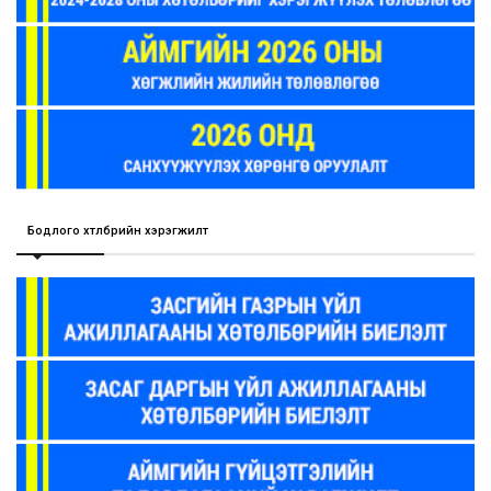
Бодлого хөтөлбөрийн хэрэгжилт