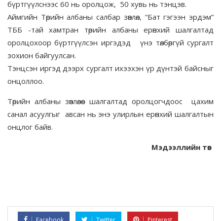
бүртгүүлснээс 60 нь оролцож, 50 хувь нь тэнцэв.
Аймгийн Төрийн албаны салбар зөвлөл, “Бат гэгээн эрдэм”
ТББ -тай хамтран төрийн албаны ерөнхий шалгалтад
оролцохоор бүртгүүлсэн иргэдэд үнэ төлбөргүй сургалт
зохион байгуулсан.
Тэнцсэн иргэд дээрх сургалт ихээхэн үр дүнтэй байсныг
онцоллоо.
Төрийн албаны зөвлөлөөс шалгалтад оролцогчдоос цахим
санал асуулгыг авсан нь энэ улирлын ерөнхий шалгалтын
онцлог байв.
Мэдээллийн төв
Facebook
Twitter
Pinterest