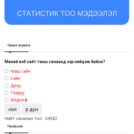
Санал асуулга
Манай вэб сайт таны санаанд хэр нийцэж байна?
Маш сайн
Сайн
Дунд
Тааруу
Мэдэхгүй
Үнэл
Үр дүн
Нийт саналын тоо: 64582
Facebook