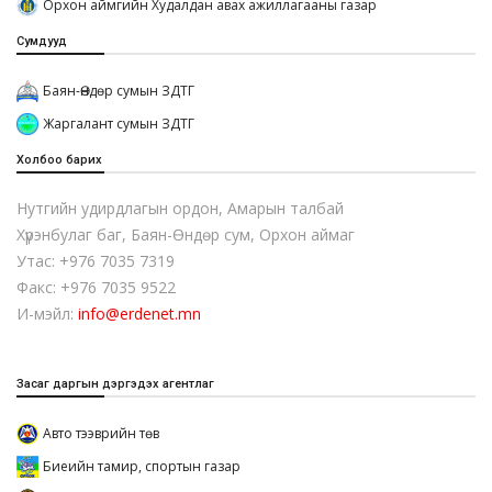
Орхон аймгийн Худалдан авах ажиллагааны газар
Сумдууд
Баян-Өндөр сумын ЗДТГ
Жаргалант сумын ЗДТГ
Холбоо барих
Нутгийн удирдлагын ордон, Амарын талбай
Хүрэнбулаг баг, Баян-Өндөр сум, Орхон аймаг
Утас: +976 7035 7319
Факс: +976 7035 9522
И-мэйл:
info@erdenet.mn
Засаг даргын дэргэдэх агентлаг
Авто тээврийн төв
Биеийн тамир, спортын газар