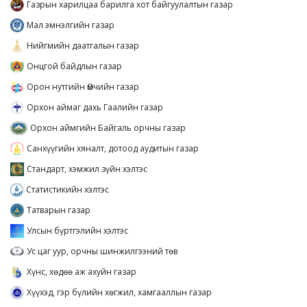
Газрын харилцаа барилга хот байгуулалтын газар
Мал эмнэлгийн газар
Нийгмийн даатгалын газар
Онцгой байдлын газар
Орон нутгийн Өмчийн газар
Орхон аймаг дахь Гаалийн газар
Орхон аймгийн Байгаль орчны газар
Санхүүгийн хяналт, дотоод аудитын газар
Стандарт, хэмжил зүйн хэлтэс
Статистикийн хэлтэс
Татварын газар
Улсын бүртгэлийн хэлтэс
Ус цаг уур, орчны шинжилгээний төв
Хүнс, хөдөө аж ахуйн газар
Хүүхэд, гэр бүлийн хөгжил, хамгааллын газар