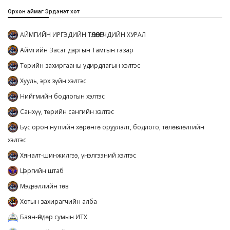
Орхон аймаг Эрдэнэт хот
АЙМГИЙН ИРГЭДИЙН ТӨЛӨӨЛӨГЧДИЙН ХУРАЛ
Аймгийн Засаг даргын Тамгын газар
Төрийн захиргааны удирдлагын хэлтэс
Хууль, эрх зүйн хэлтэс
Нийгмийн бодлогын хэлтэс
Санхүү, төрийн сангийн хэлтэс
Бүс орон нутгийн хөрөнгө оруулалт, бодлого, төлөвлөлтийн
хэлтэс
Хяналт-шинжилгээ, үнэлгээний хэлтэс
Цэргийн штаб
Мэдээллийн төв
Хотын захирагчийн алба
Баян-Өндөр сумын ИТХ