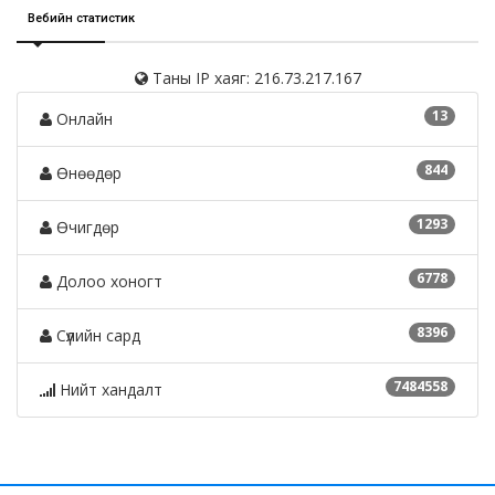
Вебийн статистик
Таны IP хаяг: 216.73.217.167
13
Онлайн
844
Өнөөдөр
1293
Өчигдөр
6778
Долоо хоногт
8396
Сүүлийн сард
7484558
Нийт хандалт