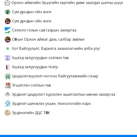
Орхон аймгийн Эрүүгийн хэргийн давж заалдах шатны шүүх
Сум дундын ойн анги
Сум дундын ойн анги
Сэлэнгэ голын сав газрын захиргаа
СӨХ-ын Орхон аймаг дахь салбар зөвлөл
Хот байгуулалт, барилга захиалагчийн алба утүг
Хүүхэд залуучуудын соёлын төв
Хүүхэд залуучуудын театр
Цэцэрлэгжүүлэлт ногоон байгууламжийн газар
Эгшиглэн соёлын төв
Эрдэнэт цэцэрлэгт хүрээлэн ашиглалтын өмнөх захиргаа
Эрдэнэт шинжлэх ухаан, технологийн парк
Эрдэнэтийн ДЦС ТӨХК