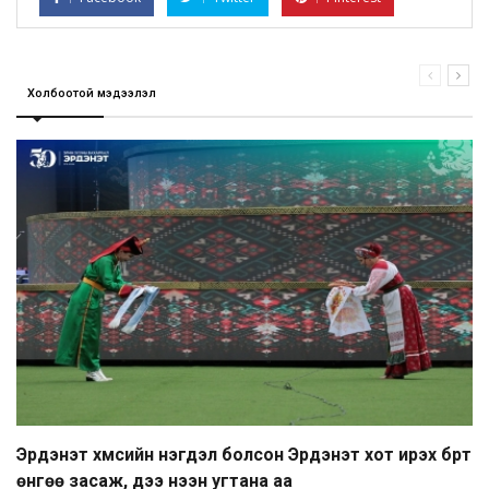
Холбоотой мэдээлэл
Эрдэнэт хүмүүсийн нэгдэл болсон Эрдэнэт хот ирэх бүрт
өнгөө засаж, үүдээ нээн угтана аа