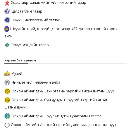
Хөдөлмөр, халамжийн үйлчилгээний газар
Цагдаагийн газар
Шүүх шинжилгээний хэлтэс
Шүүхийн шийдвэр гүйцэтгэх газар-437 дугаар нээлттэй хорих
анги
Эрүүл мэндийн газар
Харъяа байгууллага
Музей
Нийтлэг үйлчилгээний алба
Орхон аймаг дахь Захиргааны хэргийн анхан шатны шүүх
Орхон аймаг дахь Сум дундын эрүүгийн хэргийн анхан
шатны шүүх
Орхон аймаг дахь Эрүүл мэндийн даатгалын хэлтэс
Орхон аймгийн Иргэний хэргийн давж заалдах шатны шүүх