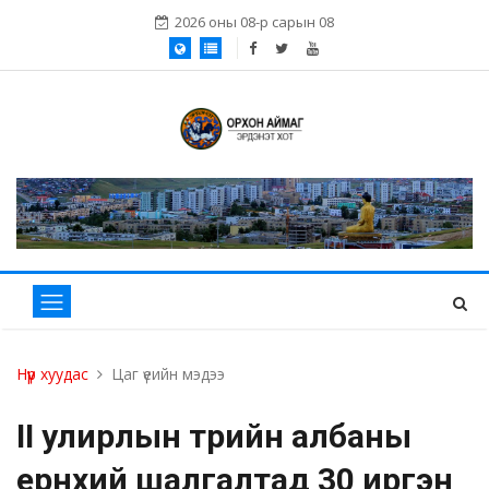
2026 оны 08-р сарын 08
Нүүр хуудас
Цаг үеийн мэдээ
II улирлын төрийн албаны
ерөнхий шалгалтад 30 иргэн