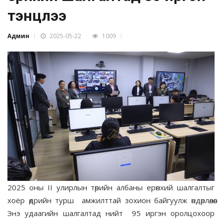
тэнцлээ
Админ
2025-05-22
1009
2025 оны II улирлын төрийн албаны ерөнхий шалгалтыг
хоёр өдрийн турш амжилттай зохион байгуулж өндөрлөлөө.
Энэ удаагийн шалгалтад нийт 95 иргэн оролцохоор