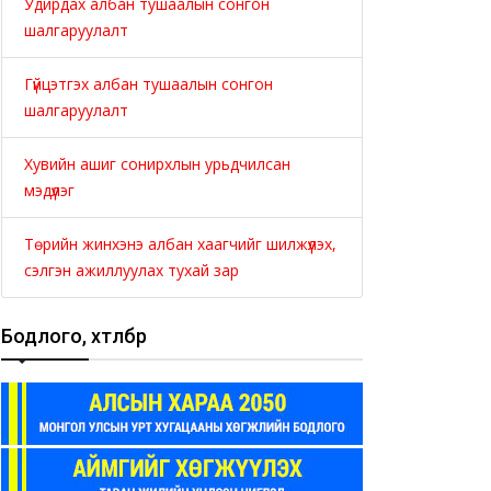
Удирдах албан тушаалын сонгон
шалгаруулалт
Гүйцэтгэх албан тушаалын сонгон
шалгаруулалт
Хувийн ашиг сонирхлын урьдчилсан
мэдүүлэг
Төрийн жинхэнэ албан хаагчийг шилжүүлэх,
сэлгэн ажиллуулах тухай зар
Бодлого, хөтөлбөр