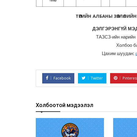
ТӨРИЙН АЛБАНЫ ЗӨВЛӨЛИЙН
ДЭЛГЭРЭНГҮЙ МЭД
ТАЗСЗ-ийн нарийн 
Холбоо б
Цахим шуудан:
Facebook
Twitter
Pinteres
Холбоотой мэдээлэл