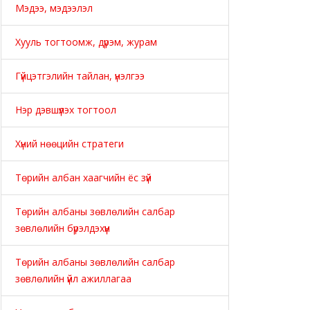
Мэдээ, мэдээлэл
Хууль тогтоомж, дүрэм, журам
Гүйцэтгэлийн тайлан, үнэлгээ
Нэр дэвшүүлэх тогтоол
Хүний нөөцийн стратеги
Төрийн албан хаагчийн ёс зүй
Төрийн албаны зөвлөлийн салбар
зөвлөлийн бүрэлдэхүүн
Төрийн албаны зөвлөлийн салбар
зөвлөлийн үйл ажиллагаа