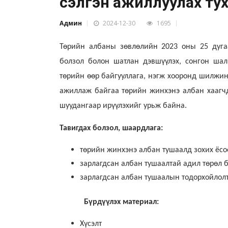
сэлгэн ажиллуулах тух
Админ
2024-12-30
1695
Төрийн албаны зөвлөлийн 2023 оны 25 дугаа
болзол болон шатлан дэвшүүлэх, сонгон шал
төрийн өөр байгууллага, нэгж хооронд шилжин
ажиллаж байгаа төрийн жинхэнэ албан хаагч
шуудангаар ирүүлэхийг урьж байна.
Тавигдах болзол, шаардлага:
төрийн жинхэнэ албан тушаалд зохих ёсо
зарлагдсан албан тушаалтай адил төрөл 
зарлагдсан албан тушаалын тодорхойлолт
Бүрдүүлэх материал:
Хүсэлт