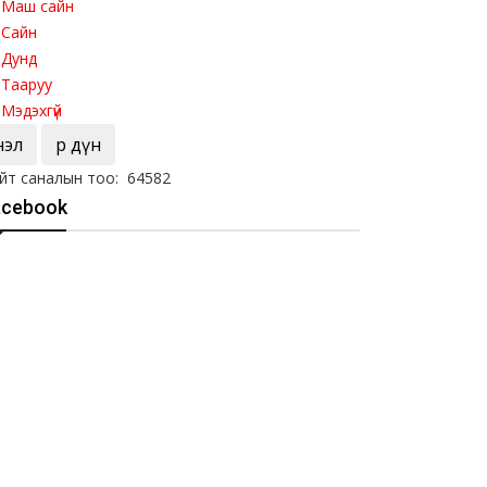
Маш сайн
Сайн
Дунд
Тааруу
Мэдэхгүй
Үнэл
Үр дүн
йт саналын тоо: 64582
acebook