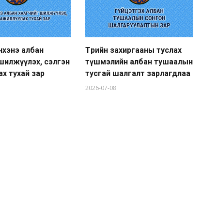
нхэнэ албан
Төрийн захиргааны туслах
Тө
шилжүүлэх, сэлгэн
түшмэлийн албан тушаалын
гү
х тухай зар
тусгай шалгалт зарлагдлаа
ту
2026-07-08
20