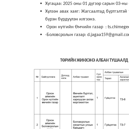
Хугацаа: 2025 оны 01 дүгээр сарын 03-ны 
Хүлээн авах хаяг: Жагсаалтад бүртгэлтэ
бүрэн бүрдүүлэн илгээнэ.
Орон нутгийн Өмчийн газар : ts.chimege
-Боловсролын газар: d.jagaa159@gmail.co
ТӨРИЙН ЖИНХЭНЭ АЛБАН ТУШААЛД