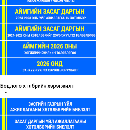
Бодлого хөтөлбөрийн хэрэгжилт