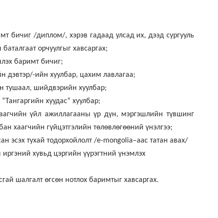
т бичиг /диплом/, хэрэв гадаад улсад их, дээд сургууль
баталгаат орчуулгыг хавсаргах;
члэх баримт бичиг;
 дэвтэр/-ийн хуулбар, цахим лавлагаа;
н тушаал, шийдвэрийн хуулбар;
“Тангаргийн хуудас” хуулбар;
аагчийн үйл ажиллагааны үр дүн, мэргэшлийн түвшинг
лбан хаагчийн гүйцэтгэлийн төлөвлөгөөний үнэлгээ;
ан эсэх тухай тодорхойлолт /e-mongolia–аас татан авах/
н иргэний хувьд цэргийн үүрэгтний үнэмлэх
гай шалгалт өгсөн нотлох баримтыг хавсаргах.