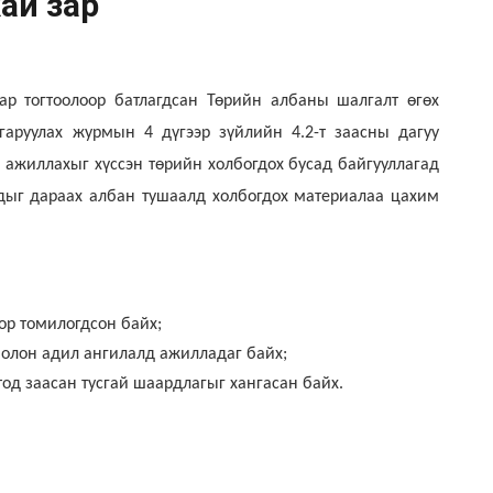
ай зар
р тогтоолоор батлагдсан Төрийн албаны шалгалт өгөх
гаруулах журмын 4 дүгээр зүйлийн 4.2-т заасны дагуу
 ажиллахыг хүссэн төрийн холбогдох бусад байгууллагад
дыг дараах албан тушаалд холбогдох материалаа цахим
ор томилогдсон байх;
болон адил ангилалд ажилладаг байх;
од заасан тусгай шаардлагыг хангасан байх.