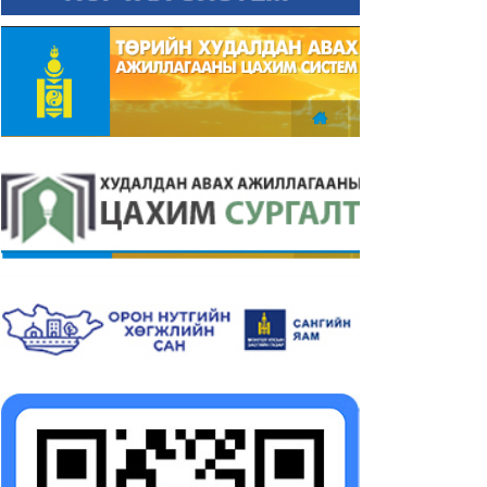
рийн захиргааны
Төрийн захиргааны
йцэтгэх албан тушаалын
гүйцэтгэх албан тушаалын
сгай шалгалт зарлагдлаа
тусгай шалгалт зарлагдла
26-07-08
2026-06-07