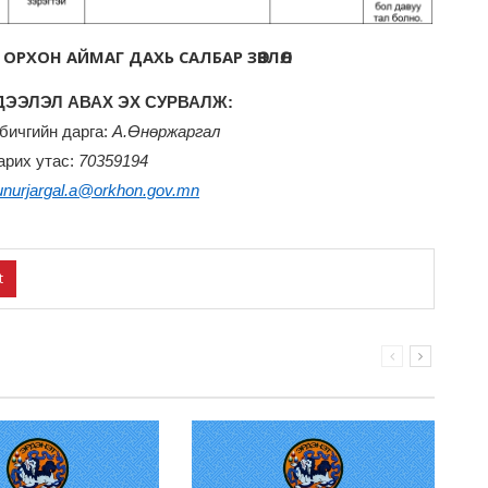
 ОРХОН АЙМАГ ДАХЬ САЛБАР ЗӨВЛӨЛ
ЭЭЛЭЛ АВАХ ЭХ СУРВАЛЖ:
бичгийн дарга:
А.Өнөржаргал
арих утас:
70359194
unurjargal.a@orkhon.gov.mn
t