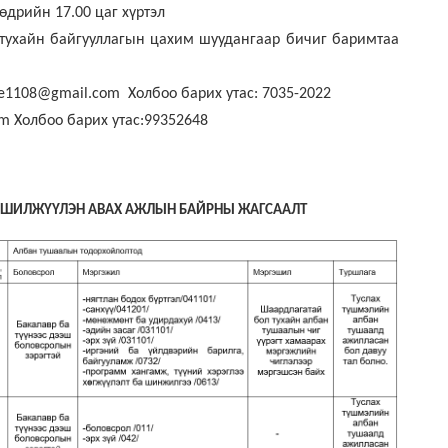
өдрийн 17.00 цаг хүртэл
й тухайн байгууллагын цахим шуудангаар бичиг баримтаа
e1108@gmail.com Холбоо барих утас: 7035-2022
m Холбоо барих утас:99352648
 ШИЛЖҮҮЛЭН АВАХ АЖЛЫН БАЙРНЫ ЖАГСААЛТ