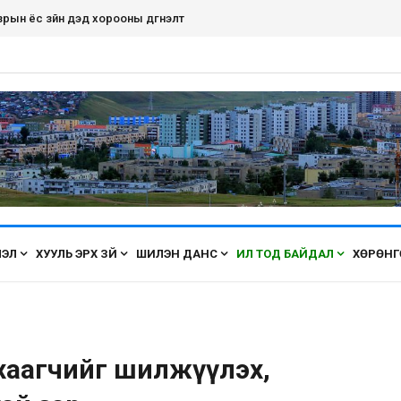
дэнэт хот ирэх бүрт өнгөө засаж, үүдээ нээн угтана аа
ЛЭЛ
ХУУЛЬ ЭРХ ЗҮЙ
ШИЛЭН ДАНС
ИЛ ТОД БАЙДАЛ
ХӨРӨНГ
 хаагчийг шилжүүлэх,