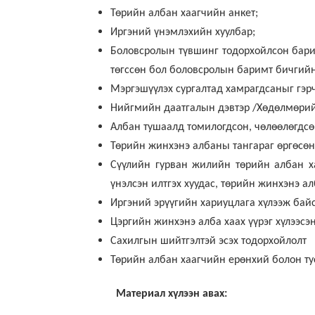
Төрийн албан хаагчийн анкет;
Иргэний үнэмлэхийн хуулбар;
Боловсролын түвшинг тодорхойлсон барим
төгссөн бол боловсролын баримт бичгийн 
Мэргэшүүлэх сургалтад хамрагдсаныг гэр
Нийгмийн даатгалын дэвтэр /Хөдөлмөрийн
Албан тушаалд томилогдсон, чөлөөлөгдсө
Төрийн жинхэнэ албаны тангараг өргөсөн 
Сүүлийн гурван жилийн төрийн албан х
үнэлсэн илтгэх хуудас, төрийн жинхэнэ а
Иргэний эрүүгийн хариуцлага хүлээж байс
Цэргийн жинхэнэ алба хаах үүрэг хүлээсэ
Сахилгын шийтгэлтэй эсэх тодорхойлолт
Төрийн албан хаагчийн ерөнхий болон тус
Материал хүлээн авах: