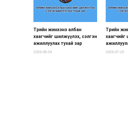
Төрийн жинхэнэ албан
Төрийн жи
хаагчийг шилжүүлэх, сэлгэн
хаагчийг 
ажиллуулах тухай зар
ажиллуула
2026-08-04
2026-07-20