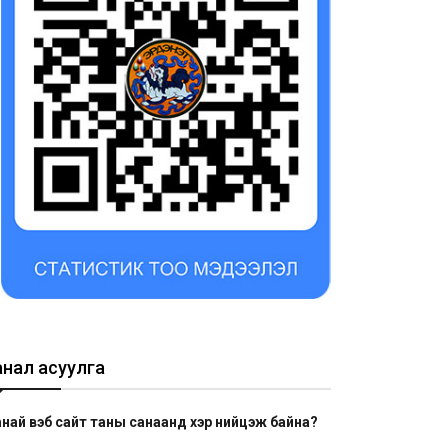
анал асуулга
най вэб сайт таны санаанд хэр нийцэж байна?