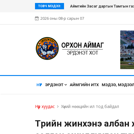
Эрдэнэт хүмүүсийн нэгдэл болсон Эр
ТОВЧ МЭДЭЭ:
2026 оны 08-р сарын 07
НҮҮР
ЭРДЭНЭТ
АЙМГИЙН ИТХ
МЭДЭЭ, МЭДЭЭ
Нүүр хуудас
Хүний нөөцийн ил тод байдал
Төрийн жинхэнэ албан