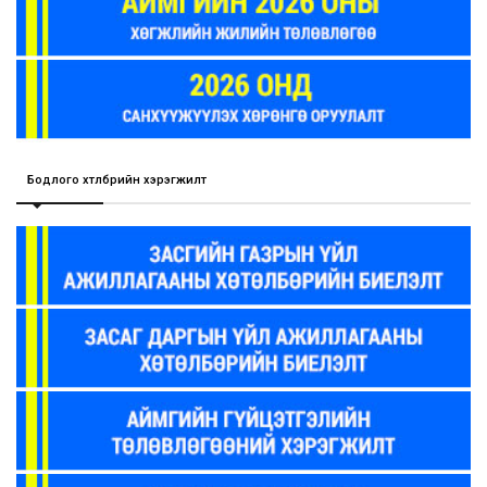
Бодлого хөтөлбөрийн хэрэгжилт