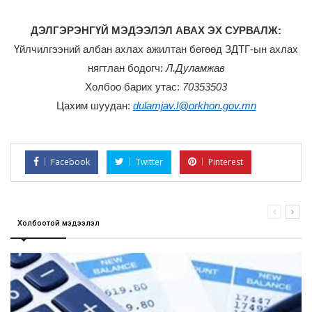
ДЭЛГЭРЭНГҮЙ МЭДЭЭЛЭЛ АВАХ ЭХ СУРВАЛЖ:
Үйлчилгээний албан ахлах ажилтан бөгөөд ЗДТГ-ын ахлах
нягтлан бодогч:
Л.Дуламжав
Холбоо барих утас:
70353503
Цахим шуудан:
dulamjav.l@orkhon.gov.mn
Facebook
Twitter
Pinterest
Холбоотой мэдээлэл