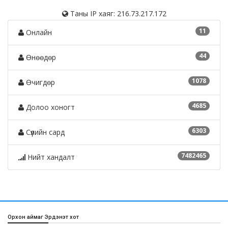
Таны IP хаяг: 216.73.217.172
11
Онлайн
44
Өнөөдөр
1078
Өчигдөр
4685
Долоо хоногт
6303
Сүүлийн сард
7482465
Нийт хандалт
Орхон аймаг Эрдэнэт хот