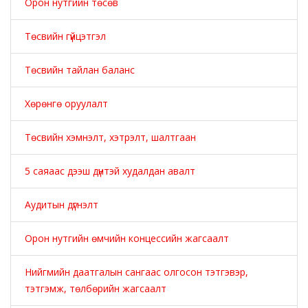
Орон нутгийн төсөв
Төсвийн гүйцэтгэл
Төсвийн тайлан баланс
Хөрөнгө оруулалт
Төсвийн хэмнэлт, хэтрэлт, шалтгаан
5 саяаас дээш дүнтэй худалдан авалт
Аудитын дүгнэлт
Орон нутгийн өмчийн концессийн жагсаалт
Нийгмийн даатгалын сангаас олгосон тэтгэвэр,
тэтгэмж, төлбөрийн жагсаалт