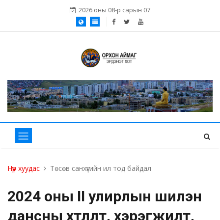
2026 оны 08-р сарын 07
Нүүр хуудас
Төсөв санхүүгийн ил тод байдал
2024 оны II улирлын шилэн
дансны хөтлөлт, хэрэгжилт,