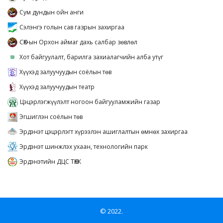
Сум дундын ойн анги
Сэлэнгэ голын сав газрын захиргаа
СӨХ-ын Орхон аймаг дахь салбар зөвлөл
Хот байгуулалт, барилга захиалагчийн алба утүг
Хүүхэд залуучуудын соёлын төв
Хүүхэд залуучуудын театр
Цэцэрлэгжүүлэлт ногоон байгууламжийн газар
Эгшиглэн соёлын төв
Эрдэнэт цэцэрлэгт хүрээлэн ашиглалтын өмнөх захиргаа
Эрдэнэт шинжлэх ухаан, технологийн парк
Эрдэнэтийн ДЦС ТӨХК
© 2022.