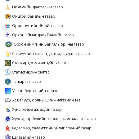
Нийгмийн даатгалын газар
Онцгой байдлын газар
Орон нутгийн Өмчийн газар
Орхон аймаг дахь Гаалийн газар
Орхон аймгийн Байгаль орчны газар
Санхүүгийн хяналт, дотоод аудитын газар
Стандарт, хэмжил зүйн хэлтэс
Статистикийн хэлтэс
Татварын газар
Улсын бүртгэлийн хэлтэс
Ус цаг уур, орчны шинжилгээний төв
Хүнс, хөдөө аж ахуйн газар
Хүүхэд, гэр бүлийн хөгжил, хамгааллын газар
Хөдөлмөр, халамжийн үйлчилгээний газар
Цагдаагийн газар