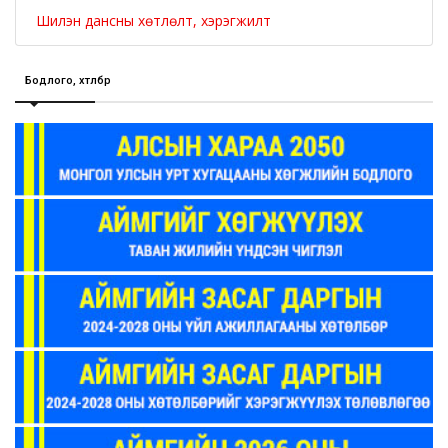
Шилэн дансны хөтлөлт, хэрэгжилт
Бодлого, хөтөлбөр