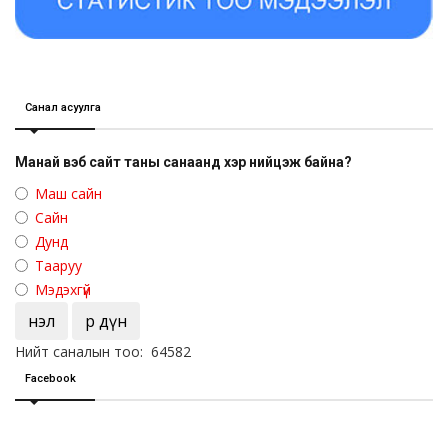
Санал асуулга
Манай вэб сайт таны санаанд хэр нийцэж байна?
Маш сайн
Сайн
Дунд
Тааруу
Мэдэхгүй
Үнэл
Үр дүн
Нийт саналын тоо: 64582
Facebook