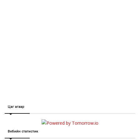
Цаг агаар
Вебийн статистик