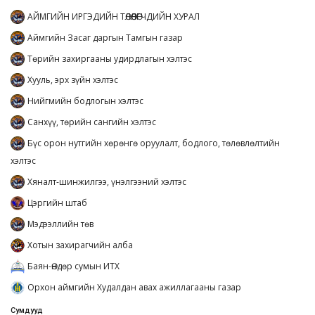
АЙМГИЙН ИРГЭДИЙН ТӨЛӨӨЛӨГЧДИЙН ХУРАЛ
Аймгийн Засаг даргын Тамгын газар
Төрийн захиргааны удирдлагын хэлтэс
Хууль, эрх зүйн хэлтэс
Нийгмийн бодлогын хэлтэс
Санхүү, төрийн сангийн хэлтэс
Бүс орон нутгийн хөрөнгө оруулалт, бодлого, төлөвлөлтийн
хэлтэс
Хяналт-шинжилгээ, үнэлгээний хэлтэс
Цэргийн штаб
Мэдээллийн төв
Хотын захирагчийн алба
Баян-Өндөр сумын ИТХ
Орхон аймгийн Худалдан авах ажиллагааны газар
Сумдууд