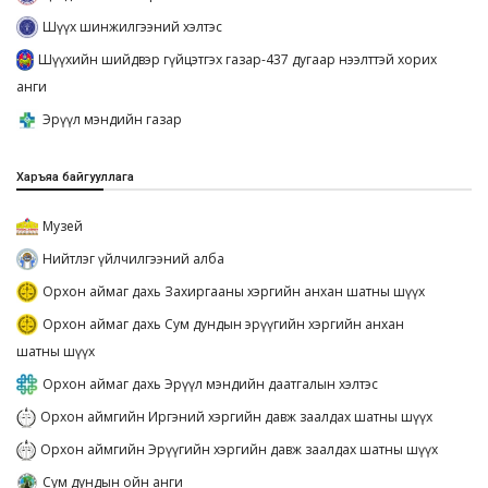
Шүүх шинжилгээний хэлтэс
Шүүхийн шийдвэр гүйцэтгэх газар-437 дугаар нээлттэй хорих
анги
Эрүүл мэндийн газар
Харъяа байгууллага
Музей
Нийтлэг үйлчилгээний алба
Орхон аймаг дахь Захиргааны хэргийн анхан шатны шүүх
Орхон аймаг дахь Сум дундын эрүүгийн хэргийн анхан
шатны шүүх
Орхон аймаг дахь Эрүүл мэндийн даатгалын хэлтэс
Орхон аймгийн Иргэний хэргийн давж заалдах шатны шүүх
Орхон аймгийн Эрүүгийн хэргийн давж заалдах шатны шүүх
Сум дундын ойн анги