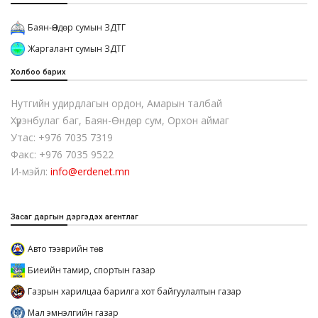
Баян-Өндөр сумын ЗДТГ
Жаргалант сумын ЗДТГ
Холбоо барих
Нутгийн удирдлагын ордон, Амарын талбай
Хүрэнбулаг баг, Баян-Өндөр сум, Орхон аймаг
Утас: +976 7035 7319
Факс: +976 7035 9522
И-мэйл:
info@erdenet.mn
Засаг даргын дэргэдэх агентлаг
Авто тээврийн төв
Биеийн тамир, спортын газар
Газрын харилцаа барилга хот байгуулалтын газар
Мал эмнэлгийн газар