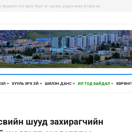
рдэнэт хот ирэх бүрт өнгөө засаж, үүдээ нээн угтана аа
ЛЭЛ
ХУУЛЬ ЭРХ ЗҮЙ
ШИЛЭН ДАНС
ИЛ ТОД БАЙДАЛ
ХӨРӨНГ
өсвийн шууд захирагчийн