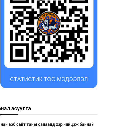
анал асуулга
най вэб сайт таны санаанд хэр нийцэж байна?