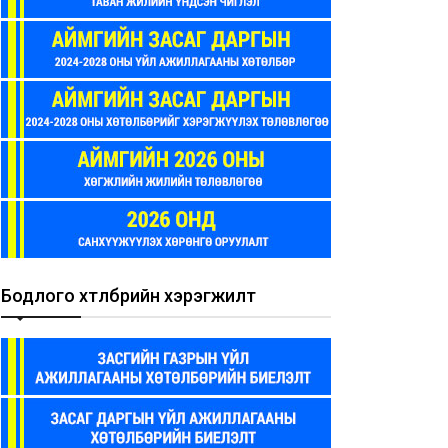
Бодлого хөтөлбөрийн хэрэгжилт