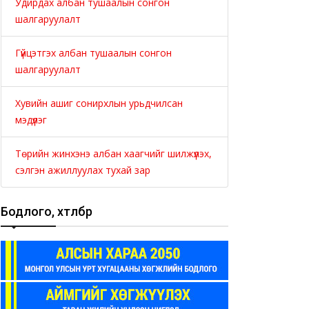
Удирдах албан тушаалын сонгон
шалгаруулалт
Гүйцэтгэх албан тушаалын сонгон
шалгаруулалт
Хувийн ашиг сонирхлын урьдчилсан
мэдүүлэг
Төрийн жинхэнэ албан хаагчийг шилжүүлэх,
сэлгэн ажиллуулах тухай зар
рийн захиргааны
Төрийн захиргааны
Бодлого, хөтөлбөр
йцэтгэх албан тушаалын
гүйцэтгэх албан тушаалын
сгай шалгалт зарлагдлаа
тусгай шалгалт зарлагдла
26-07-08
2026-06-07