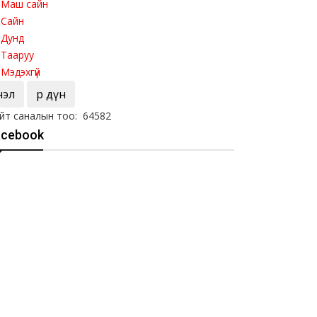
Маш сайн
Сайн
Дунд
Тааруу
Мэдэхгүй
Үнэл
Үр дүн
йт саналын тоо: 64582
acebook