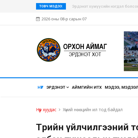
Эрдэнэт хүмүүсийн нэгдэл болсон Э
ТОВЧ МЭДЭЭ:
2026 оны 08-р сарын 07
НҮҮР
ЭРДЭНЭТ
АЙМГИЙН ИТХ
МЭДЭЭ, МЭДЭЭ
Нүүр хуудас
Хүний нөөцийн ил тод байдал
Төрийн үйлчилгээний т