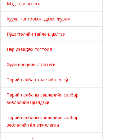
Мэдээ, мэдээлэл
Хууль тогтоомж, дүрэм, журам
Гүйцэтгэлийн тайлан, үнэлгээ
Нэр дэвшүүлэх тогтоол
Хүний нөөцийн стратеги
Төрийн албан хаагчийн ёс зүй
Төрийн албаны зөвлөлийн салбар
зөвлөлийн бүрэлдэхүүн
Төрийн албаны зөвлөлийн салбар
зөвлөлийн үйл ажиллагаа