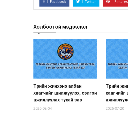
Facebook
Twitter
Pinteres
Холбоотой мэдээлэл
Төрийн жинхэнэ албан
Төрийн жи
хаагчийг шилжүүлэх, сэлгэн
хаагчийг 
ажиллуулах тухай зар
ажиллуула
2026-08-04
2026-07-20