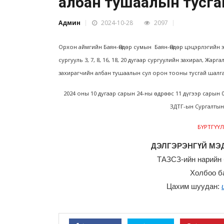
албан тушаалын тусга
Админ
2024-10-28
2097
Орхон аймгийн Баян-Өндөр сумын Баян-Өндөр цэцэрлэгийн 
сургууль 3, 7, 8, 16, 18, 20 дугаар сургуулийн захирал, Ж
захирагчийн албан тушаалын сул орон тооны тусгай шалгал
2024 оны 10 дугаар сарын 24-ны өдрөөс 11 дүгээр сарын 
ЗДТГ-ын Сургалтын
БҮРТГҮҮЛ
ДЭЛГЭРЭНГҮЙ МЭД
ТАЗСЗ-ийн нарийн 
Холбоо б
Цахим шуудан: