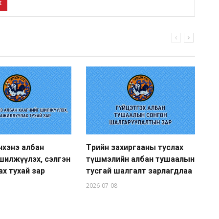
t
нхэнэ албан
Төрийн захиргааны туслах
Тө
шилжүүлэх, сэлгэн
түшмэлийн албан тушаалын
гү
х тухай зар
тусгай шалгалт зарлагдлаа
ту
2026-07-08
20