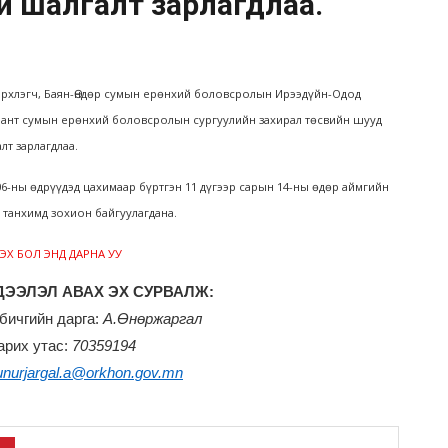
й шалгалт зарлагдлаа.
эрхлэгч, Баян-Өндөр сумын ерөнхий боловсролын Ирээдүйн-Одод
аргалант сумын ерөнхий боловсролын сургуулийн захирал төсвийн шууд
т зарлагдлаа.
06-ны өдрүүдэд цахимаар бүртгэн 11 дүгээр сарын 14-ны өдөр аймгийн
 танхимд зохион байгуулагдана.
ЭХ БОЛ ЭНД ДАРНА УУ
ЭЭЛЭЛ АВАХ ЭХ СУРВАЛЖ:
бичгийн дарга:
А.Өнөржаргал
арих утас:
70359194
unurjargal.a@orkhon.gov.mn