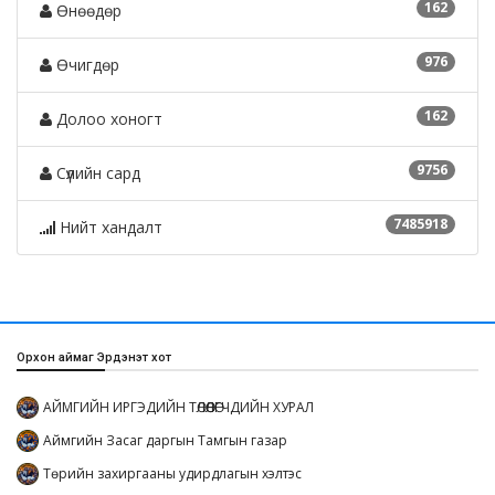
162
Өнөөдөр
976
Өчигдөр
162
Долоо хоногт
9756
Сүүлийн сард
7485918
Нийт хандалт
Орхон аймаг Эрдэнэт хот
АЙМГИЙН ИРГЭДИЙН ТӨЛӨӨЛӨГЧДИЙН ХУРАЛ
Аймгийн Засаг даргын Тамгын газар
Төрийн захиргааны удирдлагын хэлтэс