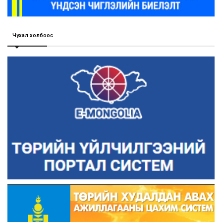
Чухал холбоос