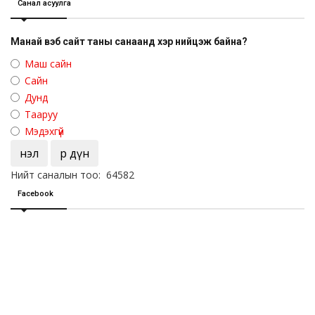
Санал асуулга
Манай вэб сайт таны санаанд хэр нийцэж байна?
Маш сайн
Сайн
Дунд
Тааруу
Мэдэхгүй
Үнэл
Үр дүн
Нийт саналын тоо: 64582
Facebook