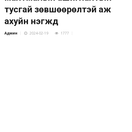
тусгай зөвшөөрөлтэй аж
ахуйн нэгжүүд
Админ
2024-02-19
1777