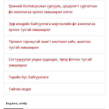
Ерөнхий боловсролын сургууль, цэцэрлэгт сургалтын
үйл ажиллагаа эрхлэх зөвшөөрөл олгох
Эрүүл мэндийн байгууллага мэргэжлийн үйл ажиллагаа
эрхлэх тусгай зөвшөөрөл
Түгээмэл тархацтай ашигт малтмал хайх, ашиглах
тусгай зөвшөөрөл
Согтууруулах ундаа худалдах, түүгээр үйлчлэх тусгай
зөвшөөрөл
Төрийн бус байгууллага
Тайлан мэдээ
Бодлого, хөтөлбөр