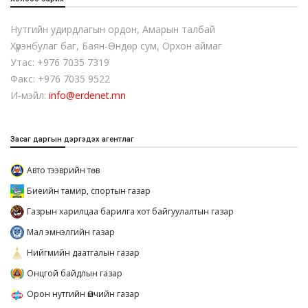
Нутгийн удирдлагын ордон, Амарын талбай
Хүрэнбулаг баг, Баян-Өндөр сум, Орхон аймаг
Утас: +976 7035 7319
Факс: +976 7035 9522
И-мэйл:
info@erdenet.mn
Засаг даргын дэргэдэх агентлаг
Авто тээврийн төв
Биеийн тамир, спортын газар
Газрын харилцаа барилга хот байгуулалтын газар
Мал эмнэлгийн газар
Нийгмийн даатгалын газар
Онцгой байдлын газар
Орон нутгийн Өмчийн газар