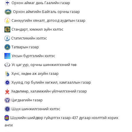
Орхон аймаг дахь Гаалийн газар
Орхон аймгийн Байгаль орчны газар
Санхүүгийн хяналт, дотоод аудитын газар
Стандарт, хэмжил зүйн хэлтэс
Статистикийн хэлтэс
Татварын газар
Улсын бүртгэлийн хэлтэс
Ус цаг уур, орчны шинжилгээний төв
Хүнс, хөдөө аж ахуйн газар
Хүүхэд, гэр бүлийн хөгжил, хамгааллын газар
Хөдөлмөр, халамжийн үйлчилгээний газар
Цагдаагийн газар
Шүүх шинжилгээний хэлтэс
Шүүхийн шийдвэр гүйцэтгэх газар-437 дугаар нээлттэй хорих
анги