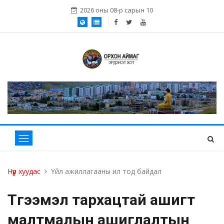
2026 оны 08-р сарын 10
Нүүр хуудас
Үйл ажиллагааны ил тод байдал
Түгээмэл тархацтай ашигт
малтмалын ашиглалтын