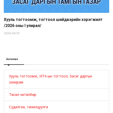
Хууль тогтоомж, тогтоол шийдвэрийн хэрэгжилт
/2026 оны I улирал/
2026-04-07
Ангилал
Хууль тогтоомж, ИТХ-ын тогтоол, Засаг даргын
захирам
Төсөл хөтөлбөр
Судалгаа, танилцуулга