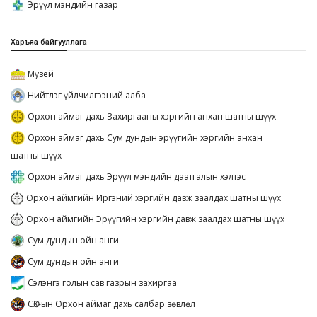
Эрүүл мэндийн газар
Харъяа байгууллага
Музей
Нийтлэг үйлчилгээний алба
Орхон аймаг дахь Захиргааны хэргийн анхан шатны шүүх
Орхон аймаг дахь Сум дундын эрүүгийн хэргийн анхан
шатны шүүх
Орхон аймаг дахь Эрүүл мэндийн даатгалын хэлтэс
Орхон аймгийн Иргэний хэргийн давж заалдах шатны шүүх
Орхон аймгийн Эрүүгийн хэргийн давж заалдах шатны шүүх
Сум дундын ойн анги
Сум дундын ойн анги
Сэлэнгэ голын сав газрын захиргаа
СӨХ-ын Орхон аймаг дахь салбар зөвлөл