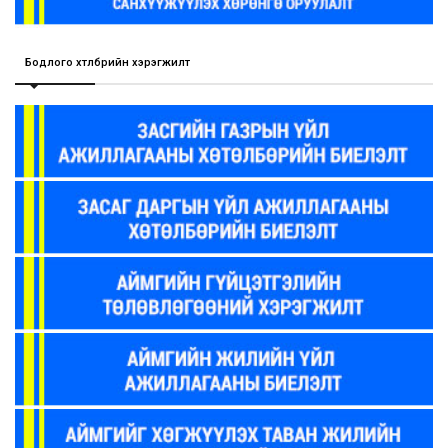
Бодлого хөтөлбөрийн хэрэгжилт