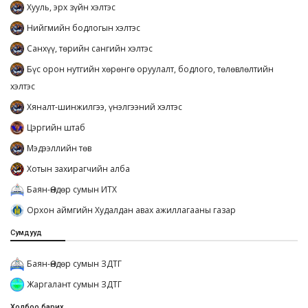
Хууль, эрх зүйн хэлтэс
Нийгмийн бодлогын хэлтэс
Санхүү, төрийн сангийн хэлтэс
Бүс орон нутгийн хөрөнгө оруулалт, бодлого, төлөвлөлтийн
хэлтэс
Хяналт-шинжилгээ, үнэлгээний хэлтэс
Цэргийн штаб
Мэдээллийн төв
Хотын захирагчийн алба
Баян-Өндөр сумын ИТХ
Орхон аймгийн Худалдан авах ажиллагааны газар
Сумдууд
Баян-Өндөр сумын ЗДТГ
Жаргалант сумын ЗДТГ
Холбоо барих