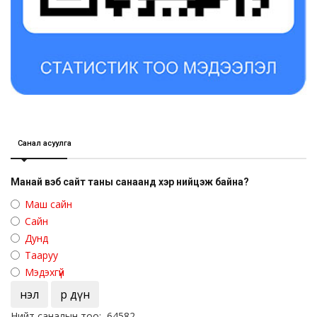
Санал асуулга
Манай вэб сайт таны санаанд хэр нийцэж байна?
Маш сайн
Сайн
Дунд
Тааруу
Мэдэхгүй
Үнэл
Үр дүн
Нийт саналын тоо: 64582