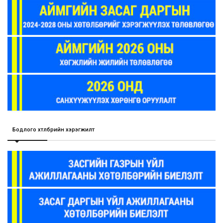
Бодлого хөтөлбөрийн хэрэгжилт