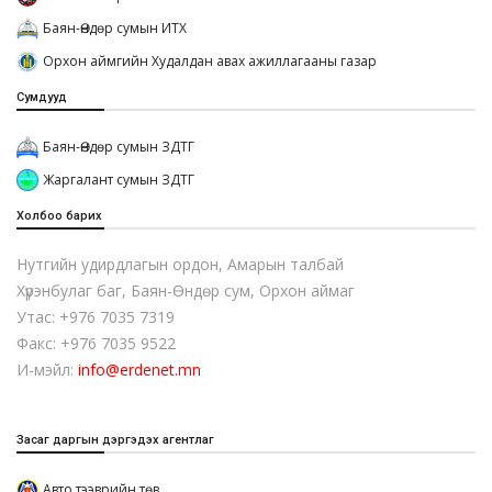
Баян-Өндөр сумын ИТХ
Орхон аймгийн Худалдан авах ажиллагааны газар
Сумдууд
Баян-Өндөр сумын ЗДТГ
Жаргалант сумын ЗДТГ
Холбоо барих
Нутгийн удирдлагын ордон, Амарын талбай
Хүрэнбулаг баг, Баян-Өндөр сум, Орхон аймаг
Утас: +976 7035 7319
Факс: +976 7035 9522
И-мэйл:
info@erdenet.mn
Засаг даргын дэргэдэх агентлаг
Авто тээврийн төв