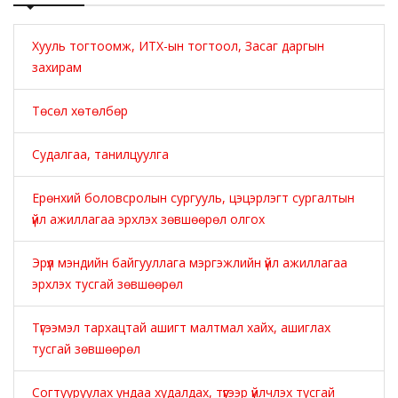
Хууль тогтоомж, ИТХ-ын тогтоол, Засаг даргын
захирам
Төсөл хөтөлбөр
Судалгаа, танилцуулга
Ерөнхий боловсролын сургууль, цэцэрлэгт сургалтын
үйл ажиллагаа эрхлэх зөвшөөрөл олгох
Эрүүл мэндийн байгууллага мэргэжлийн үйл ажиллагаа
эрхлэх тусгай зөвшөөрөл
Түгээмэл тархацтай ашигт малтмал хайх, ашиглах
тусгай зөвшөөрөл
Согтууруулах ундаа худалдах, түүгээр үйлчлэх тусгай