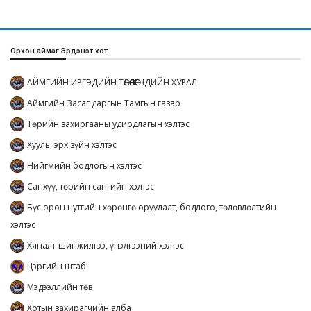
Орхон аймаг Эрдэнэт хот
АЙМГИЙН ИРГЭДИЙН ТӨЛӨӨЛӨГЧДИЙН ХУРАЛ
Аймгийн Засаг даргын Тамгын газар
Төрийн захиргааны удирдлагын хэлтэс
Хууль, эрх зүйн хэлтэс
Нийгмийн бодлогын хэлтэс
Санхүү, төрийн сангийн хэлтэс
Бүс орон нутгийн хөрөнгө оруулалт, бодлого, төлөвлөлтийн
хэлтэс
Хяналт-шинжилгээ, үнэлгээний хэлтэс
Цэргийн штаб
Мэдээллийн төв
Хотын захирагчийн алба