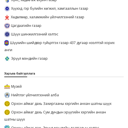
Хүүхэд, гэр бүлийн хөгжил, хамгааллын газар
Хөдөлмөр, халамжийн үйлчилгээний газар
Цагдаагийн газар
Шүүх шинжилгээний хэлтэс
Шүүхийн шийдвэр гүйцэтгэх газар-437 дугаар нээлттэй хорих
анги
Эрүүл мэндийн газар
Харъяа байгууллага
Музей
Нийтлэг үйлчилгээний алба
Орхон аймаг дахь Захиргааны хэргийн анхан шатны шүүх
Орхон аймаг дахь Сум дундын эрүүгийн хэргийн анхан
шатны шүүх
Орхон аймаг дахь Эрүүл мэндийн даатгалын хэлтэс