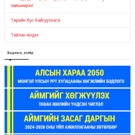
зөвшөөрөл
Төрийн бус байгууллага
Тайлан мэдээ
Бодлого, хөтөлбөр