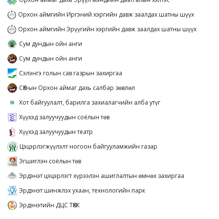
Орхон аймгийн Иргэний хэргийн давж заалдах шатны шүүх
Орхон аймгийн Эрүүгийн хэргийн давж заалдах шатны шүүх
Сум дундын ойн анги
Сум дундын ойн анги
Сэлэнгэ голын сав газрын захиргаа
СӨХ-ын Орхон аймаг дахь салбар зөвлөл
Хот байгуулалт, барилга захиалагчийн алба утүг
Хүүхэд залуучуудын соёлын төв
Хүүхэд залуучуудын театр
Цэцэрлэгжүүлэлт ногоон байгууламжийн газар
Эгшиглэн соёлын төв
Эрдэнэт цэцэрлэгт хүрээлэн ашиглалтын өмнөх захиргаа
Эрдэнэт шинжлэх ухаан, технологийн парк
Эрдэнэтийн ДЦС ТӨХК