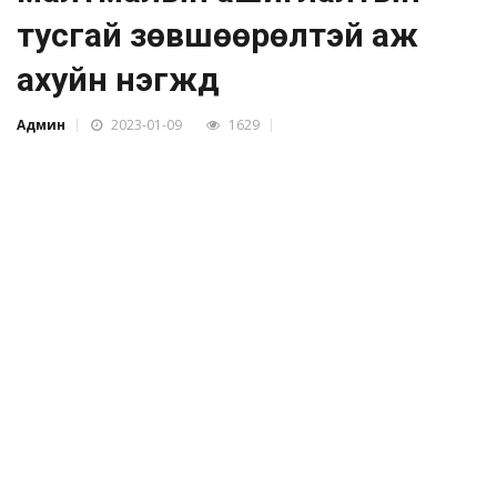
тусгай зөвшөөрөлтэй аж
ахуйн нэгжүүд
Админ
2023-01-09
1629