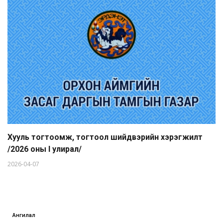
Хууль тогтоомж, тогтоол шийдвэрийн хэрэгжилт
/2026 оны I улирал/
2026-04-07
Ангилал