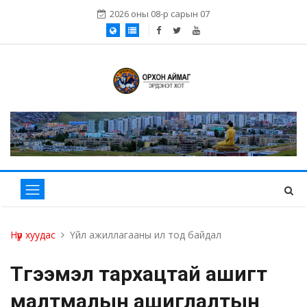
2026 оны 08-р сарын 07
Нүүр хуудас
Үйл ажиллагааны ил тод байдал
Түгээмэл тархацтай ашигт
малтмалын ашиглалтын