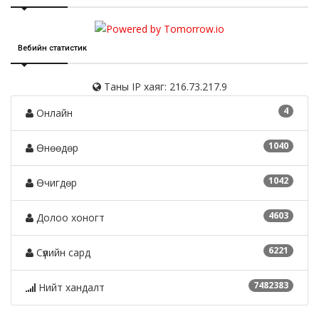
Вебийн статистик
Таны IP хаяг: 216.73.217.9
4
Онлайн
1040
Өнөөдөр
1042
Өчигдөр
4603
Долоо хоногт
6221
Сүүлийн сард
7482383
Нийт хандалт