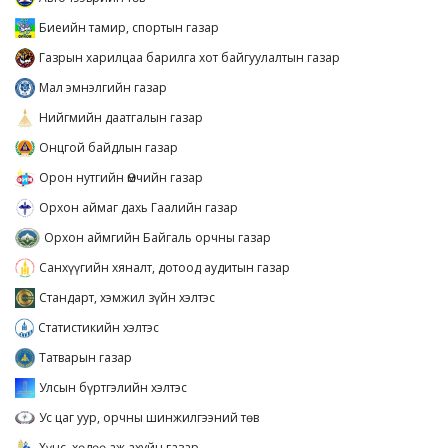
Биеийн тамир, спортын газар
Газрын харилцаа барилга хот байгуулалтын газар
Мал эмнэлгийн газар
Нийгмийн даатгалын газар
Онцгой байдлын газар
Орон нутгийн Өмчийн газар
Орхон аймаг дахь Гаалийн газар
Орхон аймгийн Байгаль орчны газар
Санхүүгийн хяналт, дотоод аудитын газар
Стандарт, хэмжил зүйн хэлтэс
Статистикийн хэлтэс
Татварын газар
Улсын бүртгэлийн хэлтэс
Ус цаг уур, орчны шинжилгээний төв
Хүнс, хөдөө аж ахуйн газар