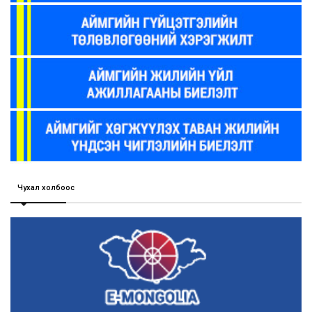
Чухал холбоос