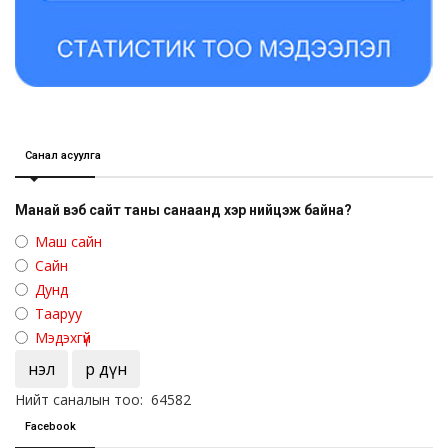
Санал асуулга
Манай вэб сайт таны санаанд хэр нийцэж байна?
Маш сайн
Сайн
Дунд
Тааруу
Мэдэхгүй
Үнэл
Үр дүн
Нийт саналын тоо: 64582
Facebook