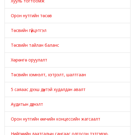
Хууль тогтоомж
Орон нутгийн төсөв
Төсвийн гүйцэтгэл
Төсвийн тайлан баланс
Хөрөнгө оруулалт
Төсвийн хэмнэлт, хэтрэлт, шалтгаан
5 саяаас дээш дүнтэй худалдан авалт
Аудитын дүгнэлт
Орон нутгийн өмчийн концессийн жагсаалт
Нийгмийн даатгалын сангаас олгосон тэтгэвэр,