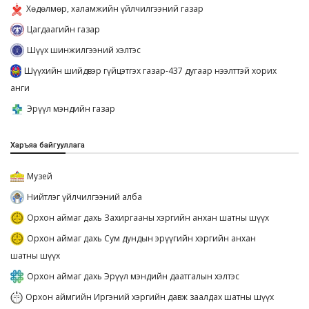
Хөдөлмөр, халамжийн үйлчилгээний газар
Цагдаагийн газар
Шүүх шинжилгээний хэлтэс
Шүүхийн шийдвэр гүйцэтгэх газар-437 дугаар нээлттэй хорих
анги
Эрүүл мэндийн газар
Харъяа байгууллага
Музей
Нийтлэг үйлчилгээний алба
Орхон аймаг дахь Захиргааны хэргийн анхан шатны шүүх
Орхон аймаг дахь Сум дундын эрүүгийн хэргийн анхан
шатны шүүх
Орхон аймаг дахь Эрүүл мэндийн даатгалын хэлтэс
Орхон аймгийн Иргэний хэргийн давж заалдах шатны шүүх