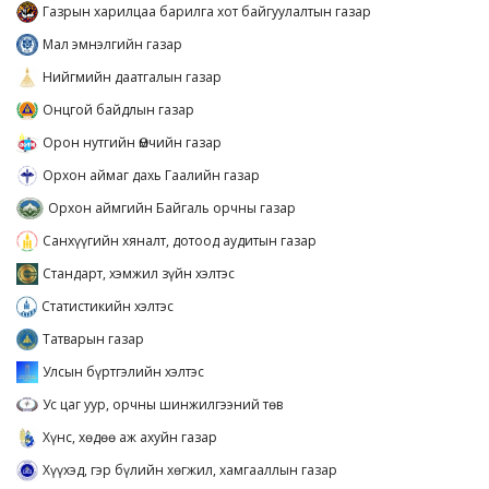
Газрын харилцаа барилга хот байгуулалтын газар
Мал эмнэлгийн газар
Нийгмийн даатгалын газар
Онцгой байдлын газар
Орон нутгийн Өмчийн газар
Орхон аймаг дахь Гаалийн газар
Орхон аймгийн Байгаль орчны газар
Санхүүгийн хяналт, дотоод аудитын газар
Стандарт, хэмжил зүйн хэлтэс
Статистикийн хэлтэс
Татварын газар
Улсын бүртгэлийн хэлтэс
Ус цаг уур, орчны шинжилгээний төв
Хүнс, хөдөө аж ахуйн газар
Хүүхэд, гэр бүлийн хөгжил, хамгааллын газар