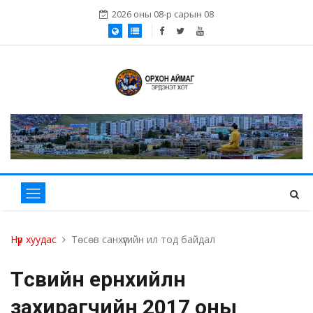
2026 оны 08-р сарын 08
Нүүр хуудас
Төсөв санхүүгийн ил тод байдал
Төсвийн ерөнхийлөн
захирагчийн 2017 оны