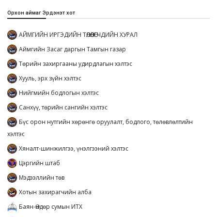
Орхон аймаг Эрдэнэт хот
АЙМГИЙН ИРГЭДИЙН ТӨЛӨӨЛӨГЧДИЙН ХУРАЛ
Аймгийн Засаг даргын Тамгын газар
Төрийн захиргааны удирдлагын хэлтэс
Хууль, эрх зүйн хэлтэс
Нийгмийн бодлогын хэлтэс
Санхүү, төрийн сангийн хэлтэс
Бүс орон нутгийн хөрөнгө оруулалт, бодлого, төлөвлөлтийн
хэлтэс
Хяналт-шинжилгээ, үнэлгээний хэлтэс
Цэргийн штаб
Мэдээллийн төв
Хотын захирагчийн алба
Баян-Өндөр сумын ИТХ