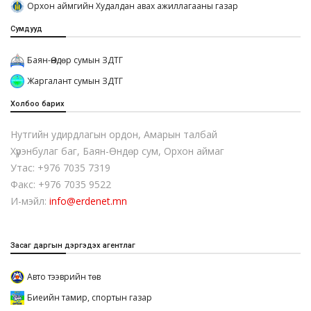
Орхон аймгийн Худалдан авах ажиллагааны газар
Сумдууд
Баян-Өндөр сумын ЗДТГ
Жаргалант сумын ЗДТГ
Холбоо барих
Нутгийн удирдлагын ордон, Амарын талбай
Хүрэнбулаг баг, Баян-Өндөр сум, Орхон аймаг
Утас: +976 7035 7319
Факс: +976 7035 9522
И-мэйл:
info@erdenet.mn
Засаг даргын дэргэдэх агентлаг
Авто тээврийн төв
Биеийн тамир, спортын газар