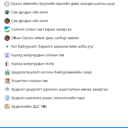
Орхон аймгийн Эрүүгийн хэргийн давж заалдах шатны шүүх
Сум дундын ойн анги
Сум дундын ойн анги
Сэлэнгэ голын сав газрын захиргаа
СӨХ-ын Орхон аймаг дахь салбар зөвлөл
Хот байгуулалт, барилга захиалагчийн алба утүг
Хүүхэд залуучуудын соёлын төв
Хүүхэд залуучуудын театр
Цэцэрлэгжүүлэлт ногоон байгууламжийн газар
Эгшиглэн соёлын төв
Эрдэнэт цэцэрлэгт хүрээлэн ашиглалтын өмнөх захиргаа
Эрдэнэт шинжлэх ухаан, технологийн парк
Эрдэнэтийн ДЦС ТӨХК