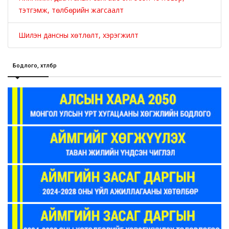
тэтгэмж, төлбөрийн жагсаалт
Шилэн дансны хөтлөлт, хэрэгжилт
Бодлого, хөтөлбөр