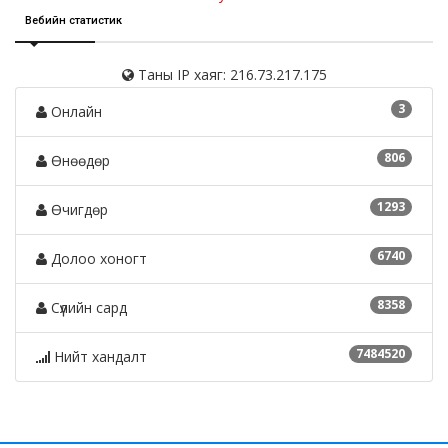
Вебийн статистик
Таны IP хаяг: 216.73.217.175
3
Онлайн
806
Өнөөдөр
1293
Өчигдөр
6740
Долоо хоногт
8358
Сүүлийн сард
7484520
Нийт хандалт