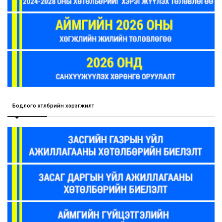
Бодлого хөтөлбөрийн хэрэгжилт