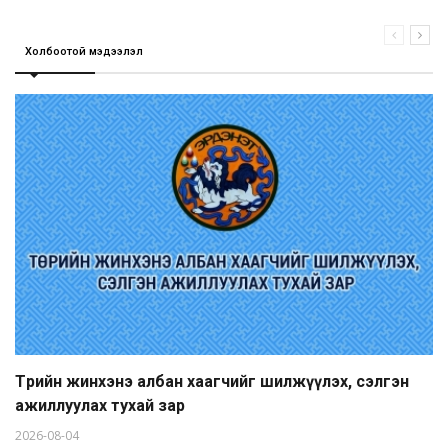
Холбоотой мэдээлэл
Төрийн жинхэнэ албан хаагчийг шилжүүлэх, сэлгэн
ажиллуулах тухай зар
2026-08-04