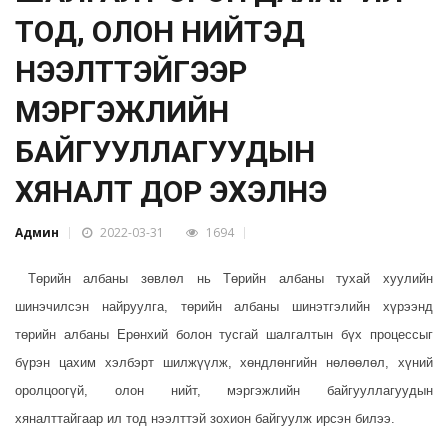
ТОД, ОЛОН НИЙТЭД
НЭЭЛТТЭЙГЭЭР
МЭРГЭЖЛИЙН
БАЙГУУЛЛАГУУДЫН
ХЯНАЛТ ДОР ЭХЭЛНЭ
Админ
2022-03-31
1694
Төрийн албаны зөвлөл нь Төрийн албаны тухай хуулийн
шинэчилсэн найруулга, төрийн албаны шинэтгэлийн хүрээнд
төрийн албаны Ерөнхий болон тусгай шалгалтын бүх процессыг
бүрэн цахим хэлбэрт шилжүүлж, хөндлөнгийн нөлөөлөл, хүний
оролцоогүй, олон нийт, мэргэжлийн байгууллагуудын
хяналттайгаар ил тод нээлттэй зохион байгуулж ирсэн билээ.