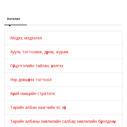
Ангилал
Мэдээ, мэдээлэл
Хууль тогтоомж, дүрэм, журам
Гүйцэтгэлийн тайлан, үнэлгээ
Нэр дэвшүүлэх тогтоол
Хүний нөөцийн стратеги
Төрийн албан хаагчийн ёс зүй
Төрийн албаны зөвлөлийн салбар зөвлөлийн бүрэлдэхүүн