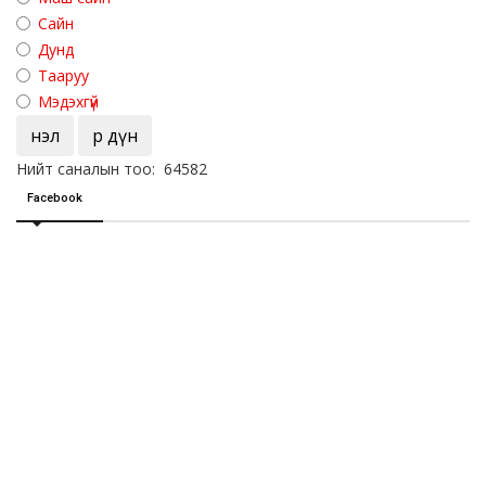
Сайн
Дунд
Тааруу
Мэдэхгүй
Үнэл
Үр дүн
Нийт саналын тоо: 64582
Facebook