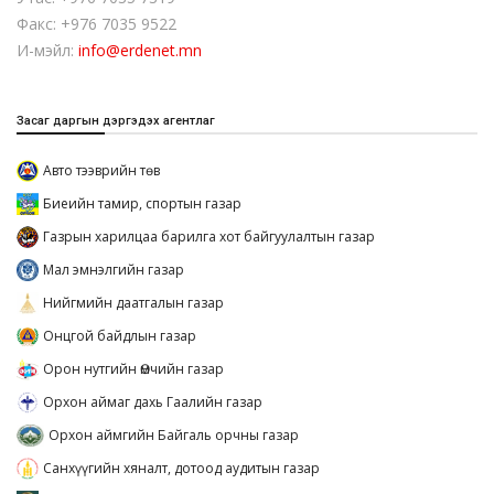
Факс: +976 7035 9522
И-мэйл:
info@erdenet.mn
Засаг даргын дэргэдэх агентлаг
Авто тээврийн төв
Биеийн тамир, спортын газар
Газрын харилцаа барилга хот байгуулалтын газар
Мал эмнэлгийн газар
Нийгмийн даатгалын газар
Онцгой байдлын газар
Орон нутгийн Өмчийн газар
Орхон аймаг дахь Гаалийн газар
Орхон аймгийн Байгаль орчны газар
Санхүүгийн хяналт, дотоод аудитын газар