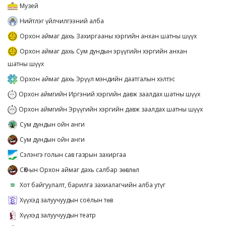
Музей
Нийтлэг үйлчилгээний алба
Орхон аймаг дахь Захиргааны хэргийн анхан шатны шүүх
Орхон аймаг дахь Сум дундын эрүүгийн хэргийн анхан
шатны шүүх
Орхон аймаг дахь Эрүүл мэндийн даатгалын хэлтэс
Орхон аймгийн Иргэний хэргийн давж заалдах шатны шүүх
Орхон аймгийн Эрүүгийн хэргийн давж заалдах шатны шүүх
Сум дундын ойн анги
Сум дундын ойн анги
Сэлэнгэ голын сав газрын захиргаа
СӨХ-ын Орхон аймаг дахь салбар зөвлөл
Хот байгуулалт, барилга захиалагчийн алба утүг
Хүүхэд залуучуудын соёлын төв
Хүүхэд залуучуудын театр