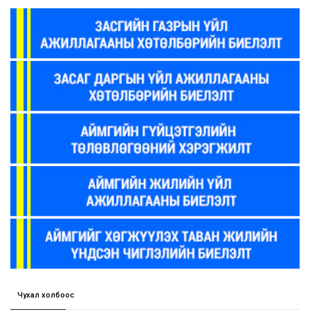
Чухал холбоос