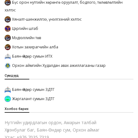
Бүс орон нутгийн хөрөнгө оруулалт, бодлого, төлөвлөлтийн
хэлтэс
Хяналт-шинжилгээ, үнэлгээний хэлтэс
Цэргийн штаб
Мэдээллийн төв
Хотын захирагчийн алба
Баян-Өндөр сумын ИТХ
Орхон аймгийн Худалдан авах ажиллагааны газар
Сумдууд
Баян-Өндөр сумын ЗДТГ
Жаргалант сумын ЗДТГ
Холбоо барих
Нутгийн удирдлагын ордон, Амарын талбай
Хүрэнбулаг баг, Баян-Өндөр сум, Орхон аймаг
Утас: +976 7035 7319