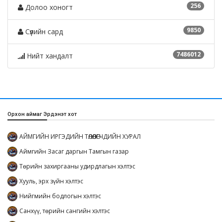
256
Долоо хоногт
9850
Сүүлийн сард
7486012
Нийт хандалт
Орхон аймаг Эрдэнэт хот
АЙМГИЙН ИРГЭДИЙН ТӨЛӨӨЛӨГЧДИЙН ХУРАЛ
Аймгийн Засаг даргын Тамгын газар
Төрийн захиргааны удирдлагын хэлтэс
Хууль, эрх зүйн хэлтэс
Нийгмийн бодлогын хэлтэс
Санхүү, төрийн сангийн хэлтэс