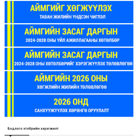
Бодлого хөтөлбөрийн хэрэгжилт