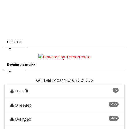
Цаг агаар
Вебийн статистик
Таны IP хаяг: 216.73.216.55
6
Онлайн
256
Өнөөдөр
976
Өчигдөр