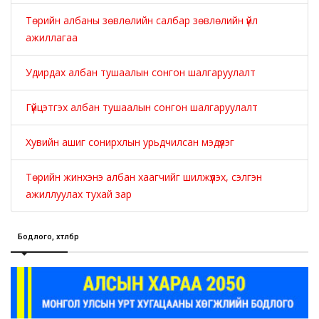
Төрийн албаны зөвлөлийн салбар зөвлөлийн үйл
ажиллагаа
Удирдах албан тушаалын сонгон шалгаруулалт
Гүйцэтгэх албан тушаалын сонгон шалгаруулалт
Хувийн ашиг сонирхлын урьдчилсан мэдүүлэг
Төрийн жинхэнэ албан хаагчийг шилжүүлэх, сэлгэн
ажиллуулах тухай зар
Бодлого, хөтөлбөр