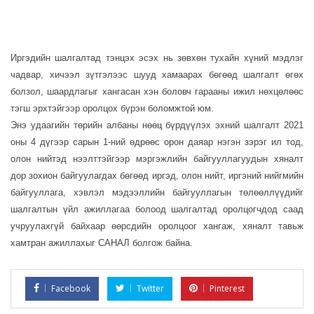
Иргэдийн шалгалтад тэнцэх эсэх нь зөвхөн тухайн хүний мэдлэг
чадвар, хичээл зүтгэлээс шууд хамаарах бөгөөд шалгалт өгөх
болзол, шаардлагыг хангасан хэн боловч гарааны ижил нөхцөлөөс
тэгш эрхтэйгээр оролцох бүрэн боломжтой юм.
Энэ удаагийн төрийн албаны нөөц бүрдүүлэх эхний шалгалт 2021
оны 4 дүгээр сарын 1-ний өдрөөс орон даяар нэгэн зэрэг ил тод,
олон нийтэд нээлттэйгээр мэргэжлийн байгууллагуудын хяналт
дор зохион байгуулагдах бөгөөд иргэд, олон нийт, иргэний нийгмийн
байгууллага, хэвлэл мэдээллийн байгууллагын төлөөллүүдийг
шалгалтын үйл ажиллагаа болоод шалгалтад оролцогчдод саад
учруулахгүй байхаар өөрсдийн оролцоог хангаж, хяналт тавьж
хамтран ажиллахыг САНАЛ болгож байна.
Facebook
Twitter
Pinterest