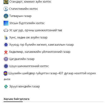
Стандарт, хэмжил зүйн хэлтэс
Статистикийн хэлтэс
Татварын газар
Улсын бүртгэлийн хэлтэс
Ус цаг уур, орчны шинжилгээний төв
Хүнс, хөдөө аж ахуйн газар
Хүүхэд, гэр бүлийн хөгжил, хамгааллын газар
Хөдөлмөр, халамжийн үйлчилгээний газар
Цагдаагийн газар
Шүүх шинжилгээний хэлтэс
Шүүхийн шийдвэр гүйцэтгэх газар-437 дугаар нээлттэй хорих
анги
Эрүүл мэндийн газар
Харъяа байгууллага