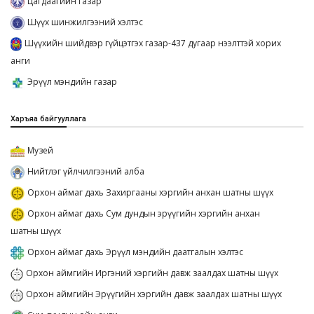
Цагдаагийн газар
Шүүх шинжилгээний хэлтэс
Шүүхийн шийдвэр гүйцэтгэх газар-437 дугаар нээлттэй хорих
анги
Эрүүл мэндийн газар
Харъяа байгууллага
Музей
Нийтлэг үйлчилгээний алба
Орхон аймаг дахь Захиргааны хэргийн анхан шатны шүүх
Орхон аймаг дахь Сум дундын эрүүгийн хэргийн анхан
шатны шүүх
Орхон аймаг дахь Эрүүл мэндийн даатгалын хэлтэс
Орхон аймгийн Иргэний хэргийн давж заалдах шатны шүүх
Орхон аймгийн Эрүүгийн хэргийн давж заалдах шатны шүүх