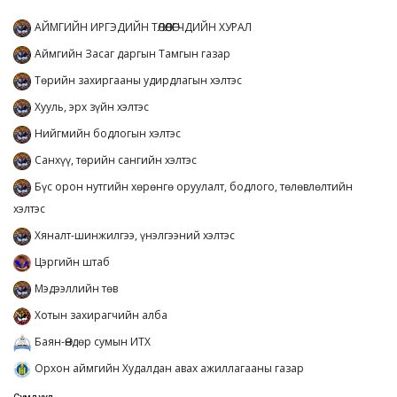
АЙМГИЙН ИРГЭДИЙН ТӨЛӨӨЛӨГЧДИЙН ХУРАЛ
Аймгийн Засаг даргын Тамгын газар
Төрийн захиргааны удирдлагын хэлтэс
Хууль, эрх зүйн хэлтэс
Нийгмийн бодлогын хэлтэс
Санхүү, төрийн сангийн хэлтэс
Бүс орон нутгийн хөрөнгө оруулалт, бодлого, төлөвлөлтийн
хэлтэс
Хяналт-шинжилгээ, үнэлгээний хэлтэс
Цэргийн штаб
Мэдээллийн төв
Хотын захирагчийн алба
Баян-Өндөр сумын ИТХ
Орхон аймгийн Худалдан авах ажиллагааны газар