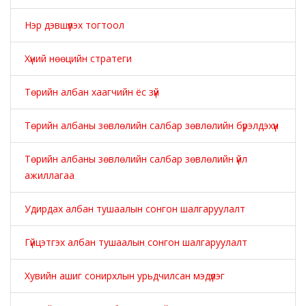
Нэр дэвшүүлэх тогтоол
Хүний нөөцийн стратеги
Төрийн албан хаагчийн ёс зүй
Төрийн албаны зөвлөлийн салбар зөвлөлийн бүрэлдэхүүн
Төрийн албаны зөвлөлийн салбар зөвлөлийн үйл
ажиллагаа
Удирдах албан тушаалын сонгон шалгаруулалт
Гүйцэтгэх албан тушаалын сонгон шалгаруулалт
Хувийн ашиг сонирхлын урьдчилсан мэдүүлэг