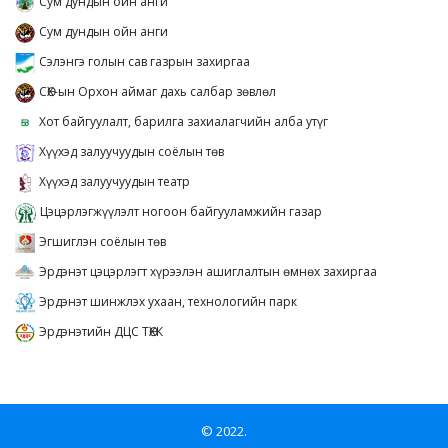
Сум дундын ойн анги
Сум дундын ойн анги
Сэлэнгэ голын сав газрын захиргаа
СӨХ-ын Орхон аймаг дахь салбар зөвлөл
Хот байгуулалт, барилга захиалагчийн алба утүг
Хүүхэд залуучуудын соёлын төв
Хүүхэд залуучуудын театр
Цэцэрлэгжүүлэлт ногоон байгууламжийн газар
Эгшиглэн соёлын төв
Эрдэнэт цэцэрлэгт хүрээлэн ашиглалтын өмнөх захиргаа
Эрдэнэт шинжлэх ухаан, технологийн парк
Эрдэнэтийн ДЦС ТӨХК
© 2022.