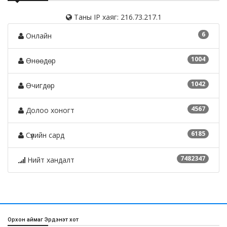
Таны IP хаяг: 216.73.217.1
6
Онлайн
1004
Өнөөдөр
1042
Өчигдөр
4567
Долоо хоногт
6185
Сүүлийн сард
7482347
Нийт хандалт
Орхон аймаг Эрдэнэт хот