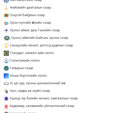
Нийгмийн даатгалын газар
Онцгой байдлын газар
Орон нутгийн Өмчийн газар
Орхон аймаг дахь Гаалийн газар
Орхон аймгийн Байгаль орчны газар
Санхүүгийн хяналт, дотоод аудитын газар
Стандарт, хэмжил зүйн хэлтэс
Статистикийн хэлтэс
Татварын газар
Улсын бүртгэлийн хэлтэс
Ус цаг уур, орчны шинжилгээний төв
Хүнс, хөдөө аж ахуйн газар
Хүүхэд, гэр бүлийн хөгжил, хамгааллын газар
Хөдөлмөр, халамжийн үйлчилгээний газар