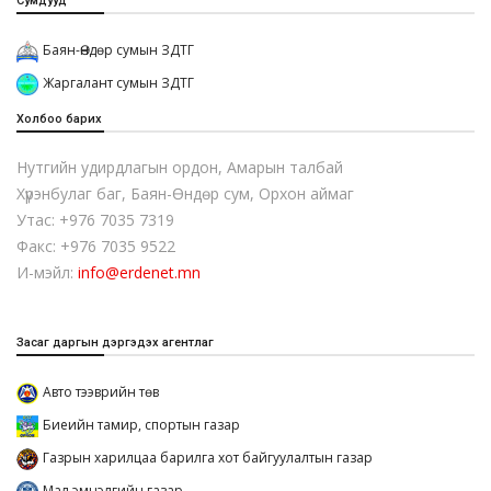
Сумдууд
Баян-Өндөр сумын ЗДТГ
Жаргалант сумын ЗДТГ
Холбоо барих
Нутгийн удирдлагын ордон, Амарын талбай
Хүрэнбулаг баг, Баян-Өндөр сум, Орхон аймаг
Утас: +976 7035 7319
Факс: +976 7035 9522
И-мэйл:
info@erdenet.mn
Засаг даргын дэргэдэх агентлаг
Авто тээврийн төв
Биеийн тамир, спортын газар
Газрын харилцаа барилга хот байгуулалтын газар
Мал эмнэлгийн газар