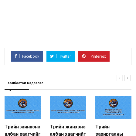
Facebook
Twitter
Pinterest
Холбоотой мэдээлэл
Төрийн жинхэнэ
Төрийн жинхэнэ
Төрийн
албан хаагчийг
албан хаагчийг
захиргааны