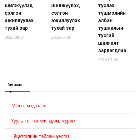
шилжүүлэх,
шилжүүлэх,
туслах
сэлгэн
сэлгэн
түшмэлийн
ажиллуулах
ажиллуулах
албан
тухай зар
тухай зар
тушаалын
тусгай
2026-08-04
2026-07-20
шалгалт
зарлагдлаа
2026-07-08
Ангилал
Мэдээ, мэдээлэл
Хууль тогтоомж, дүрэм, журам
Гүйцэтгэлийн тайлан, үнэлгээ