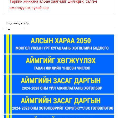
Төрийн жинхэнэ албан хаагчийг шилжүүлэх, сэлгэн
ажиллуулах тухай зар
Бодлого, хөтөлбөр