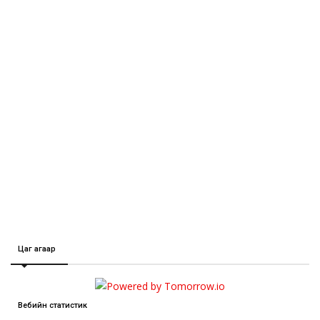
Цаг агаар
Вебийн статистик