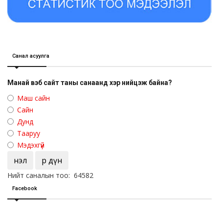
Санал асуулга
Манай вэб сайт таны санаанд хэр нийцэж байна?
Маш сайн
Сайн
Дунд
Тааруу
Мэдэхгүй
Үнэл
Үр дүн
Нийт саналын тоо: 64582
Facebook