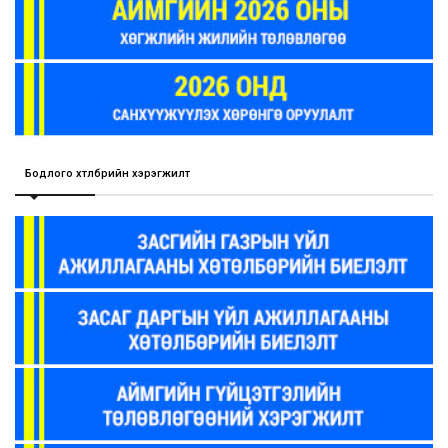
Бодлого хөтөлбөрийн хэрэгжилт