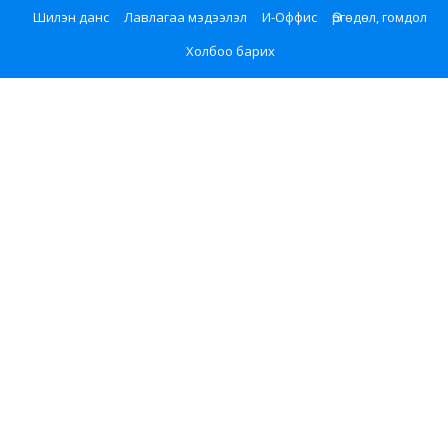
Шилэн данс
Лавлагаа мэдээлэл
И-Оффис
Өргөдөл, гомдол
Холбоо барих