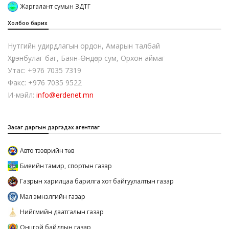
Жаргалант сумын ЗДТГ
Холбоо барих
Нутгийн удирдлагын ордон, Амарын талбай
Хүрэнбулаг баг, Баян-Өндөр сум, Орхон аймаг
Утас: +976 7035 7319
Факс: +976 7035 9522
И-мэйл:
info@erdenet.mn
Засаг даргын дэргэдэх агентлаг
Авто тээврийн төв
Биеийн тамир, спортын газар
Газрын харилцаа барилга хот байгуулалтын газар
Мал эмнэлгийн газар
Нийгмийн даатгалын газар
Онцгой байдлын газар