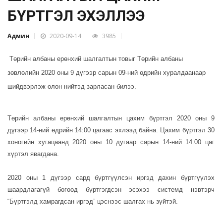
БҮРТГЭЛ ЭХЭЛЛЭЭ
Админ
2020-09-14
3985
Төрийн албаны ерөнхий шалгалтын товыг Төрийн албаны
зөвлөлийн 2020 оны 9 дүгээр сарын 09-ний өдрийн хуралдаанаар
шийдвэрлэж олон нийтэд зарласан билээ.
Төрийн албаны ерөнхий шалгалтын цахим бүртгэл 2020 оны 9
дүгээр 14-ний өдрийн 14:00 цагаас эхлээд байна. Цахим бүртгэл 30
хоногийн хугацаанд 2020 оны 10 дугаар сарын 14-ний 14:00 цаг
хүртэл явагдана.
2020 оны 1 дүгээр сард бүртгүүлсэн иргэд дахин бүртгүүлэх
шаардлагагүй бөгөөд бүртгэгдсэн эсэхээ системд нэвтэрч
“Бүртгэлд хамрагдсан иргэд” цэснээс шалгах нь зүйтэй.