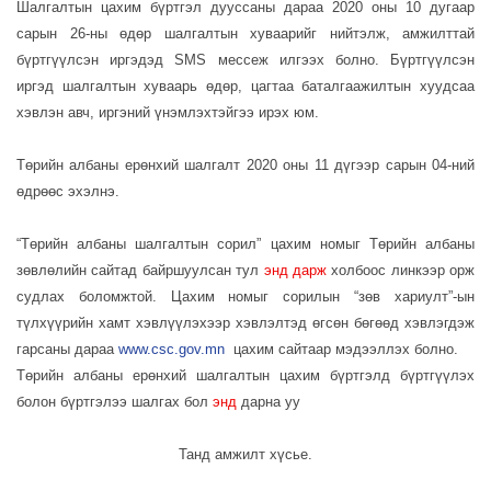
Шалгалтын цахим бүртгэл дууссаны дараа 2020 оны 10 дугаар
сарын 26-ны өдөр шалгалтын хуваарийг нийтэлж, амжилттай
бүртгүүлсэн иргэдэд SMS мессеж илгээх болно. Бүртгүүлсэн
иргэд шалгалтын хуваарь өдөр, цагтаа баталгаажилтын хуудсаа
хэвлэн авч, иргэний үнэмлэхтэйгээ ирэх юм.
Төрийн албаны ерөнхий шалгалт 2020 оны 11 дүгээр сарын 04-ний
өдрөөс эхэлнэ.
“Төрийн албаны шалгалтын сорил” цахим номыг Төрийн албаны
зөвлөлийн сайтад байршуулсан тул
энд дарж
холбоос линкээр орж
судлах боломжтой. Цахим номыг сорилын “зөв хариулт”-ын
түлхүүрийн хамт хэвлүүлэхээр хэвлэлтэд өгсөн бөгөөд хэвлэгдэж
гарсаны дараа
www.csc.gov.mn
цахим сайтаар мэдээллэх болно.
Төрийн албаны ерөнхий шалгалтын цахим бүртгэлд бүртгүүлэх
болон бүртгэлээ шалгах бол
энд
дарна уу
Танд амжилт хүсье.