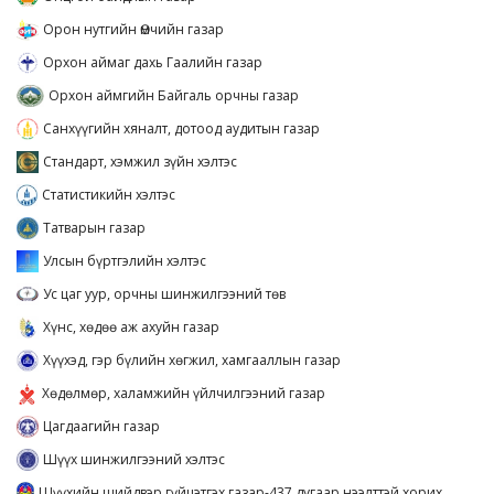
Орон нутгийн Өмчийн газар
Орхон аймаг дахь Гаалийн газар
Орхон аймгийн Байгаль орчны газар
Санхүүгийн хяналт, дотоод аудитын газар
Стандарт, хэмжил зүйн хэлтэс
Статистикийн хэлтэс
Татварын газар
Улсын бүртгэлийн хэлтэс
Ус цаг уур, орчны шинжилгээний төв
Хүнс, хөдөө аж ахуйн газар
Хүүхэд, гэр бүлийн хөгжил, хамгааллын газар
Хөдөлмөр, халамжийн үйлчилгээний газар
Цагдаагийн газар
Шүүх шинжилгээний хэлтэс
Шүүхийн шийдвэр гүйцэтгэх газар-437 дугаар нээлттэй хорих