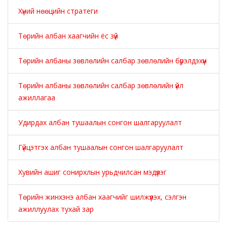
Хүний нөөцийн стратеги
Төрийн албан хаагчийн ёс зүй
Төрийн албаны зөвлөлийн салбар зөвлөлийн бүрэлдэхүүн
Төрийн албаны зөвлөлийн салбар зөвлөлийн үйл
ажиллагаа
Удирдах албан тушаалын сонгон шалгаруулалт
Гүйцэтгэх албан тушаалын сонгон шалгаруулалт
Хувийн ашиг сонирхлын урьдчилсан мэдүүлэг
Төрийн жинхэнэ албан хаагчийг шилжүүлэх, сэлгэн
ажиллуулах тухай зар