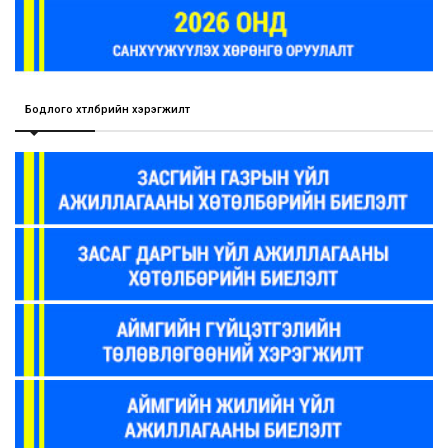
Бодлого хөтөлбөрийн хэрэгжилт