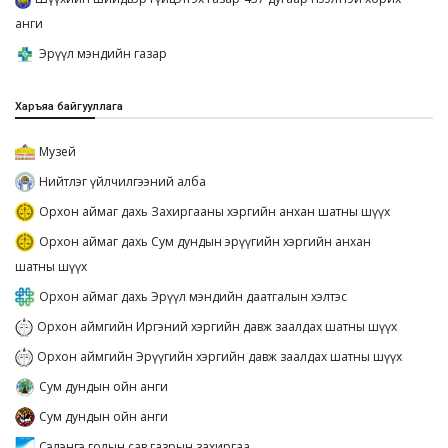
анги
Эрүүл мэндийн газар
Харъяа байгууллага
Музей
Нийтлэг үйлчилгээний алба
Орхон аймаг дахь Захиргааны хэргийн анхан шатны шүүх
Орхон аймаг дахь Сум дундын эрүүгийн хэргийн анхан
шатны шүүх
Орхон аймаг дахь Эрүүл мэндийн даатгалын хэлтэс
Орхон аймгийн Иргэний хэргийн давж заалдах шатны шүүх
Орхон аймгийн Эрүүгийн хэргийн давж заалдах шатны шүүх
Сум дундын ойн анги
Сум дундын ойн анги
Сэлэнгэ голын сав газрын захиргаа