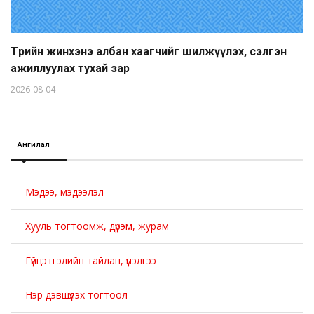
Төрийн жинхэнэ албан хаагчийг шилжүүлэх, сэлгэн
ажиллуулах тухай зар
2026-08-04
Ангилал
Мэдээ, мэдээлэл
Хууль тогтоомж, дүрэм, журам
Гүйцэтгэлийн тайлан, үнэлгээ
Нэр дэвшүүлэх тогтоол