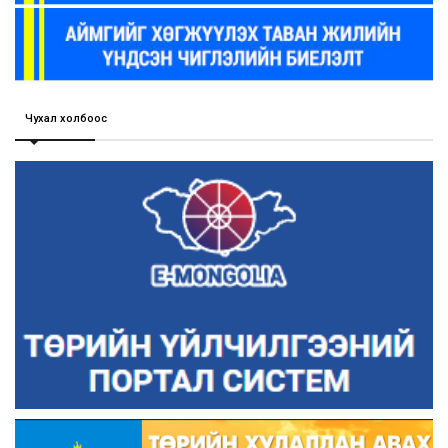
Чухал холбоос