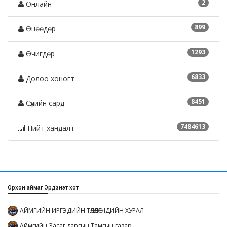
2
Онлайн
899
Өнөөдөр
1293
Өчигдөр
6833
Долоо хоногт
8451
Сүүлийн сард
7484613
Нийт хандалт
Орхон аймаг Эрдэнэт хот
АЙМГИЙН ИРГЭДИЙН ТӨЛӨӨЛӨГЧДИЙН ХУРАЛ
Аймгийн Засаг даргын Тамгын газар