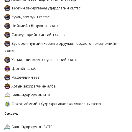
Төрийн захиргааны удирдлагын хэлтэс
Хууль, эрх зүйн хэлтэс
Нийгмийн бодлогын хэлтэс
Санхүү, төрийн сангийн хэлтэс
Бүс орон нутгийн хөрөнгө оруулалт, бодлого, төлөвлөлтийн
хэлтэс
Хяналт-шинжилгээ, үнэлгээний хэлтэс
Цэргийн штаб
Мэдээллийн төв
Хотын захирагчийн алба
Баян-Өндөр сумын ИТХ
Орхон аймгийн Худалдан авах ажиллагааны газар
Сумдууд
Баян-Өндөр сумын ЗДТГ