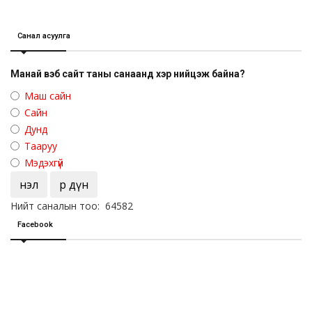
Санал асуулга
Манай вэб сайт таны санаанд хэр нийцэж байна?
Маш сайн
Сайн
Дунд
Тааруу
Мэдэхгүй
Үнэл
Үр дүн
Нийт саналын тоо: 64582
Facebook