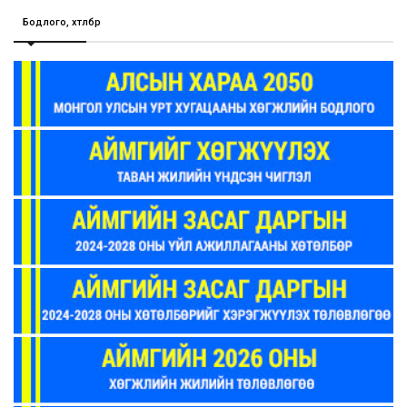
Бодлого, хөтөлбөр