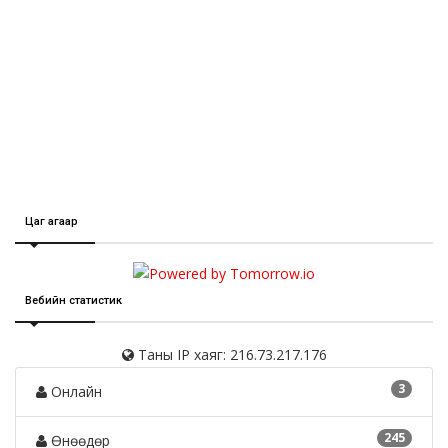
Цаг агаар
Вебийн статистик
Таны IP хаяг: 216.73.217.176
3
Онлайн
245
Өнөөдөр