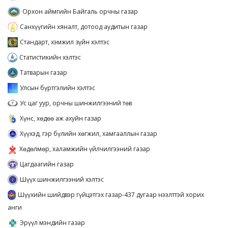
Орхон аймгийн Байгаль орчны газар
Санхүүгийн хяналт, дотоод аудитын газар
Стандарт, хэмжил зүйн хэлтэс
Статистикийн хэлтэс
Татварын газар
Улсын бүртгэлийн хэлтэс
Ус цаг уур, орчны шинжилгээний төв
Хүнс, хөдөө аж ахуйн газар
Хүүхэд, гэр бүлийн хөгжил, хамгааллын газар
Хөдөлмөр, халамжийн үйлчилгээний газар
Цагдаагийн газар
Шүүх шинжилгээний хэлтэс
Шүүхийн шийдвэр гүйцэтгэх газар-437 дугаар нээлттэй хорих
анги
Эрүүл мэндийн газар