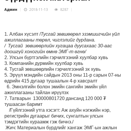
Админ
2018-11-13
8287
1. Албан хүсэлт /
Тусгай зөвшөөрөл эзэмшигчийн үйл
ажиллагааны төрөл, чиглэлийг дурдана.
/
Тусгай
зөвшөөрлийн хугацаа дуусахаас
30-аас
доошгүй хоногийн
өмнө
ЭМГ-
т
өгнө
/
2. Улсын бүртгэлийн гэрчилгээний хуулбар хувь
3. Компанийн дүрмийн хуулбар хувь
4. Тусгай зөвшөөрлийн гэрчилгээний эх хувь
5.
Эрүүл мэндийн сайдын 2013 оны 11-р сарын 07-ны
өдрийн 415 дугаар тушаалын 4-р хавсралт
6
.
Эмнэлгийн болон эмийн сангийн э
мийн
үйл
ажиллагааны
тайлан ирүүлэх
7
.
Татварын
130000801720
дансанд 120 000 ₮
тушаасан баримт
/Гүйлгээний утга хэсэгт: Аж ахуйн нэгжийн нэр,
регистрийн дугаарыг бичих, сунгалтын улсын
тэмдэгтийн хураамж гэж бичнэ./
Жич: Материалын бүрдлийг хангаж
ЭМГ-ын ажлын