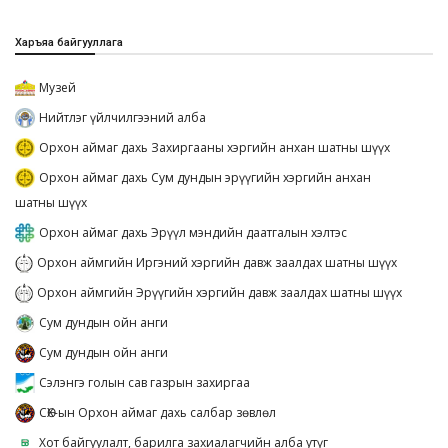
Харъяа байгууллага
Музей
Нийтлэг үйлчилгээний алба
Орхон аймаг дахь Захиргааны хэргийн анхан шатны шүүх
Орхон аймаг дахь Сум дундын эрүүгийн хэргийн анхан
шатны шүүх
Орхон аймаг дахь Эрүүл мэндийн даатгалын хэлтэс
Орхон аймгийн Иргэний хэргийн давж заалдах шатны шүүх
Орхон аймгийн Эрүүгийн хэргийн давж заалдах шатны шүүх
Сум дундын ойн анги
Сум дундын ойн анги
Сэлэнгэ голын сав газрын захиргаа
СӨХ-ын Орхон аймаг дахь салбар зөвлөл
Хот байгуулалт, барилга захиалагчийн алба утүг