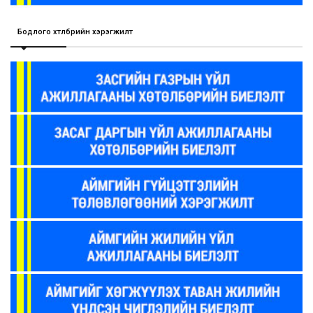
Бодлого хөтөлбөрийн хэрэгжилт