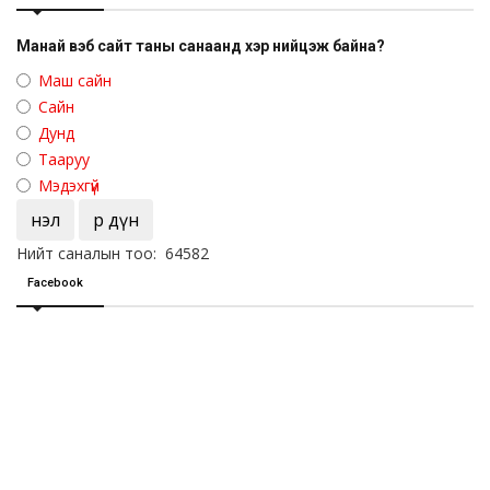
Манай вэб сайт таны санаанд хэр нийцэж байна?
Маш сайн
Сайн
Дунд
Тааруу
Мэдэхгүй
Үнэл
Үр дүн
Нийт саналын тоо: 64582
Facebook