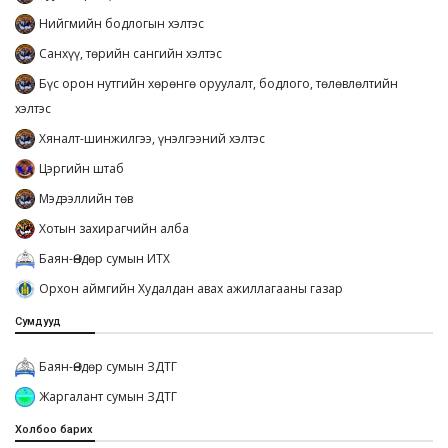
Нийгмийн бодлогын хэлтэс
Санхүү, төрийн сангийн хэлтэс
Бүс орон нутгийн хөрөнгө оруулалт, бодлого, төлөвлөлтийн
хэлтэс
Хяналт-шинжилгээ, үнэлгээний хэлтэс
Цэргийн штаб
Мэдээллийн төв
Хотын захирагчийн алба
Баян-Өндөр сумын ИТХ
Орхон аймгийн Худалдан авах ажиллагааны газар
Сумдууд
Баян-Өндөр сумын ЗДТГ
Жаргалант сумын ЗДТГ
Холбоо барих