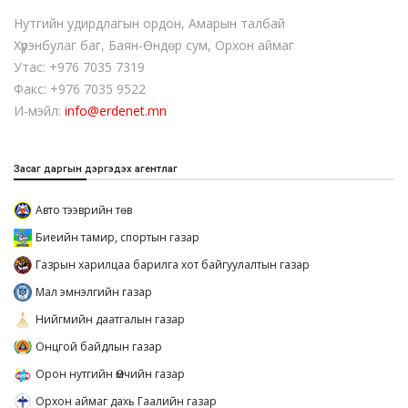
Нутгийн удирдлагын ордон, Амарын талбай
Хүрэнбулаг баг, Баян-Өндөр сум, Орхон аймаг
Утас: +976 7035 7319
Факс: +976 7035 9522
И-мэйл:
info@erdenet.mn
Засаг даргын дэргэдэх агентлаг
Авто тээврийн төв
Биеийн тамир, спортын газар
Газрын харилцаа барилга хот байгуулалтын газар
Мал эмнэлгийн газар
Нийгмийн даатгалын газар
Онцгой байдлын газар
Орон нутгийн Өмчийн газар
Орхон аймаг дахь Гаалийн газар