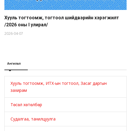
Хууль тогтоомж, тогтоол шийдвэрийн хэрэгжилт
/2026 оны I улирал/
2026-04-07
Ангилал
Хууль тогтоомж, ИТХ-ын тогтоол, Засаг даргын
захирам
Төсөл хөтөлбөр
Судалгаа, танилцуулга