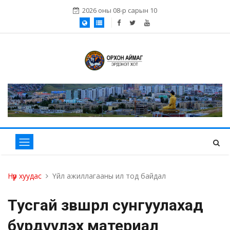
2026 оны 08-р сарын 10
Нүүр хуудас
Үйл ажиллагааны ил тод байдал
Тусгай зөвшөөрөл сунгуулахад
бүрдүүлэх материал