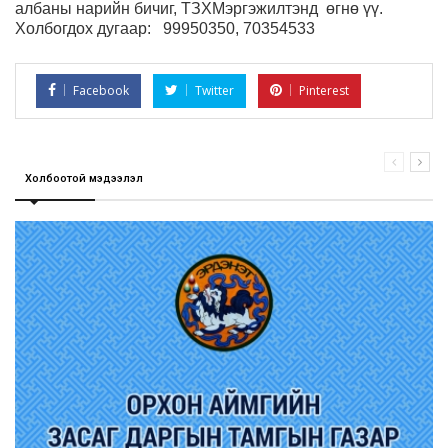
албаны нарийн бичиг, ТЗХМэргэжилтэнд
өгнө үү.
Холбогдох дугаар:
99950350, 70354533
Facebook
Twitter
Pinterest
Холбоотой мэдээлэл