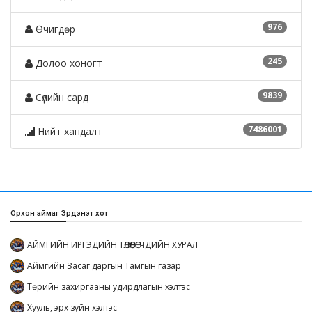
976
Өчигдөр
245
Долоо хоногт
9839
Сүүлийн сард
7486001
Нийт хандалт
Орхон аймаг Эрдэнэт хот
АЙМГИЙН ИРГЭДИЙН ТӨЛӨӨЛӨГЧДИЙН ХУРАЛ
Аймгийн Засаг даргын Тамгын газар
Төрийн захиргааны удирдлагын хэлтэс
Хууль, эрх зүйн хэлтэс