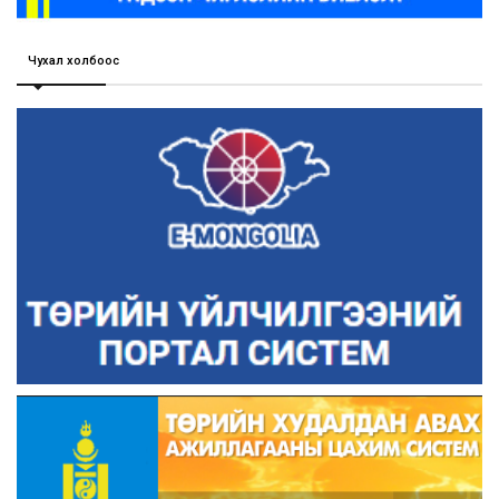
Чухал холбоос