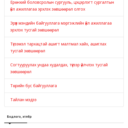
Ерөнхий боловсролын сургууль, цэцэрлэгт сургалтын
үйл ажиллагаа эрхлэх зөвшөөрөл олгох
Эрүүл мэндийн байгууллага мэргэжлийн үйл ажиллагаа
эрхлэх тусгай зөвшөөрөл
Түгээмэл тархацтай ашигт малтмал хайх, ашиглах
тусгай зөвшөөрөл
Согтууруулах ундаа худалдах, түүгээр үйлчлэх тусгай
зөвшөөрөл
Төрийн бус байгууллага
Тайлан мэдээ
Бодлого, хөтөлбөр