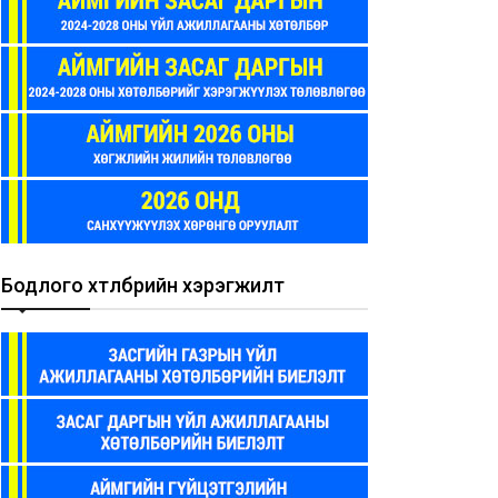
Бодлого хөтөлбөрийн хэрэгжилт