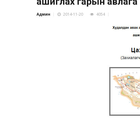
ашиглах гарын авлага
Админ
2014-11-20
4054