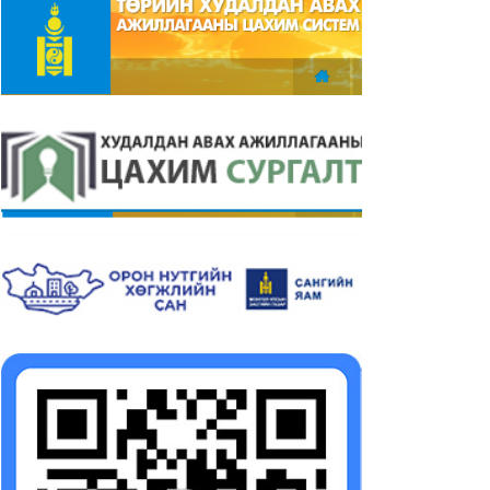
тын гол багт ногоон
Тендерийн урилга
йгууламж нэмэгдүүлэх
2023-03-01
жил
23-03-09