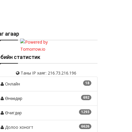
г агаар
ебийн статистик
Таны IP хаяг: 216.73.216.196
18
Онлайн
692
Өнөөдөр
1293
Өчигдөр
6626
Долоо хоногт