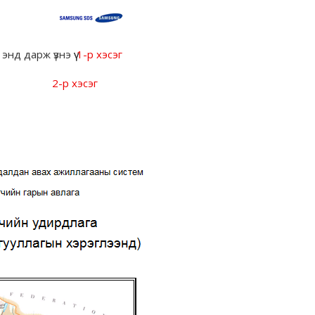
энд дарж үзнэ үү
1-р хэсэг
2-р хэсэг