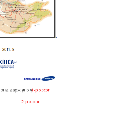
энд дарж үзнэ үү
1-р хэсэг
2-р хэсэг