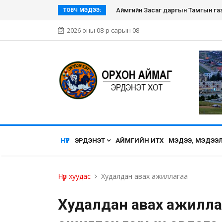
Аймгийн Засаг даргын Тамгын га
ТОВЧ МЭДЭЭ:
2026 оны 08-р сарын 08
НҮҮР
ЭРДЭНЭТ
АЙМГИЙН ИТХ
МЭДЭЭ, МЭДЭЭ
Нүүр хуудас
Худалдан авах ажиллагаа
Худалдан авах ажилла