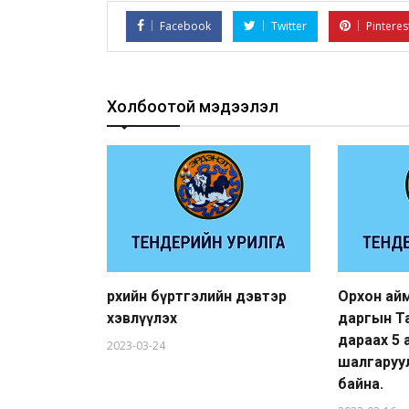
Facebook
Twitter
Pinteres
Холбоотой мэдээлэл
Өрхийн бүртгэлийн дэвтэр
Орхон ай
хэвлүүлэх
даргын Т
дараах 5
2023-03-24
шалгаруу
байна.