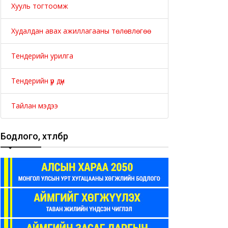
Хууль тогтоомж
Худалдан авах ажиллагааны төлөвлөгөө
Тендерийн урилга
Тендерийн үр дүн
Тайлан мэдээ
Бодлого, хөтөлбөр