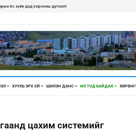
зрын ёс зүйн дэд хорооны дүгнэлт
ЛЭЛ
ХУУЛЬ ЭРХ ЗҮЙ
ШИЛЭН ДАНС
ИЛ ТОД БАЙДАЛ
ХӨРӨНГ
гаанд цахим системийг