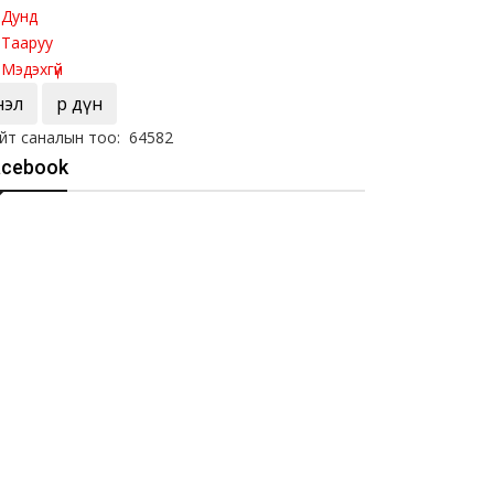
Дунд
Тааруу
Мэдэхгүй
Үнэл
Үр дүн
йт саналын тоо: 64582
acebook