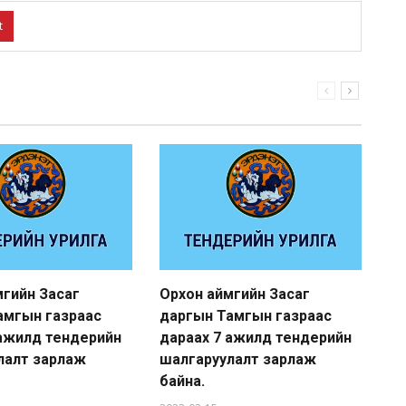
t
мгийн Засаг
Орхон аймгийн Засаг
Ур
амгын газраас
даргын Тамгын газраас
ба
 ажилд тендерийн
дараах 7 ажилд тендерийн
а
лалт зарлаж
шалгаруулалт зарлаж
20
байна.