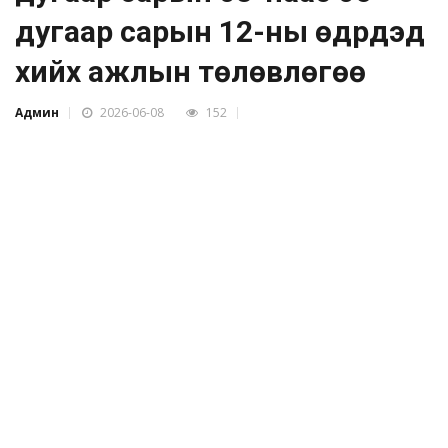
дугаар сарын 12-ны өдрүүдэд
хийх ажлын төлөвлөгөө
Админ
2026-06-08
152