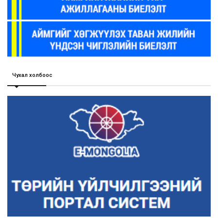
Чухал холбоос