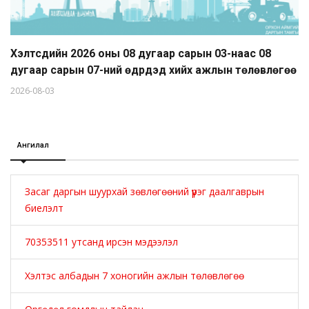
Хэлтсүүдийн 2026 оны 08 дугаар сарын 03-наас 08
дугаар сарын 07-ний өдрүүдэд хийх ажлын төлөвлөгөө
2026-08-03
Ангилал
Засаг даргын шуурхай зөвлөгөөний үүрэг даалгаврын
биелэлт
70353511 утсанд ирсэн мэдээлэл
Хэлтэс албадын 7 хоногийн ажлын төлөвлөгөө