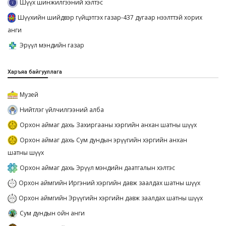
Шүүх шинжилгээний хэлтэс
Шүүхийн шийдвэр гүйцэтгэх газар-437 дугаар нээлттэй хорих
анги
Эрүүл мэндийн газар
Харъяа байгууллага
Музей
Нийтлэг үйлчилгээний алба
Орхон аймаг дахь Захиргааны хэргийн анхан шатны шүүх
Орхон аймаг дахь Сум дундын эрүүгийн хэргийн анхан
шатны шүүх
Орхон аймаг дахь Эрүүл мэндийн даатгалын хэлтэс
Орхон аймгийн Иргэний хэргийн давж заалдах шатны шүүх
Орхон аймгийн Эрүүгийн хэргийн давж заалдах шатны шүүх
Сум дундын ойн анги