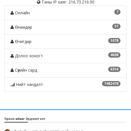
Таны IP хаяг: 216.73.216.90
7
Онлайн
57
Өнөөдөр
1078
Өчигдөр
4698
Долоо хоногт
6316
Сүүлийн сард
7482478
Нийт хандалт
Орхон аймаг Эрдэнэт хот