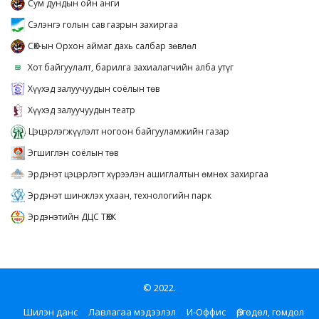
Сум дундын ойн анги
Сэлэнгэ голын сав газрын захиргаа
СӨХ-ын Орхон аймаг дахь салбар зөвлөл
Хот байгуулалт, барилга захиалагчийн алба утүг
Хүүхэд залуучуудын соёлын төв
Хүүхэд залуучуудын театр
Цэцэрлэгжүүлэлт ногоон байгууламжийн газар
Эгшиглэн соёлын төв
Эрдэнэт цэцэрлэгт хүрээлэн ашиглалтын өмнөх захиргаа
Эрдэнэт шинжлэх ухаан, технологийн парк
Эрдэнэтийн ДЦС ТӨХК
© 2022.
Шилэн данс
Лавлагаа мэдээлэл
И-Оффис
Өргөдөл, гомдол