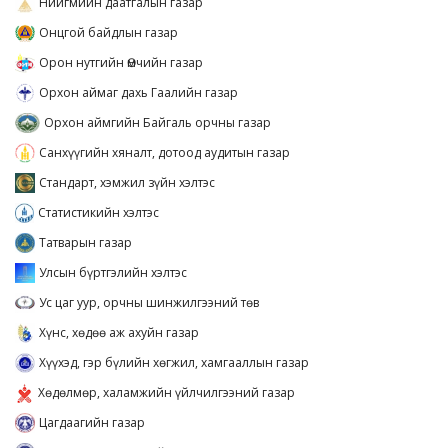
Нийгмийн даатгалын газар
Онцгой байдлын газар
Орон нутгийн Өмчийн газар
Орхон аймаг дахь Гаалийн газар
Орхон аймгийн Байгаль орчны газар
Санхүүгийн хяналт, дотоод аудитын газар
Стандарт, хэмжил зүйн хэлтэс
Статистикийн хэлтэс
Татварын газар
Улсын бүртгэлийн хэлтэс
Ус цаг уур, орчны шинжилгээний төв
Хүнс, хөдөө аж ахуйн газар
Хүүхэд, гэр бүлийн хөгжил, хамгааллын газар
Хөдөлмөр, халамжийн үйлчилгээний газар
Цагдаагийн газар