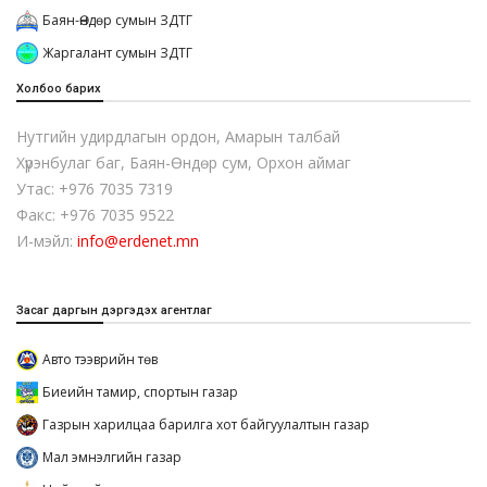
Баян-Өндөр сумын ЗДТГ
Жаргалант сумын ЗДТГ
Холбоо барих
Нутгийн удирдлагын ордон, Амарын талбай
Хүрэнбулаг баг, Баян-Өндөр сум, Орхон аймаг
Утас: +976 7035 7319
Факс: +976 7035 9522
И-мэйл:
info@erdenet.mn
Засаг даргын дэргэдэх агентлаг
Авто тээврийн төв
Биеийн тамир, спортын газар
Газрын харилцаа барилга хот байгуулалтын газар
Мал эмнэлгийн газар