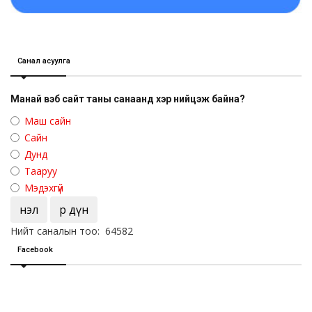
Санал асуулга
Манай вэб сайт таны санаанд хэр нийцэж байна?
Маш сайн
Сайн
Дунд
Тааруу
Мэдэхгүй
Үнэл
Үр дүн
Нийт саналын тоо: 64582
Facebook