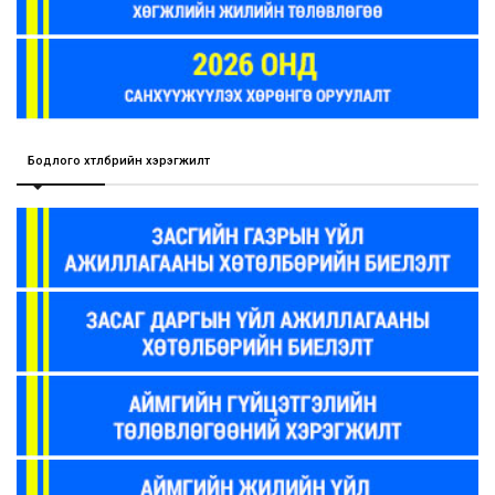
Бодлого хөтөлбөрийн хэрэгжилт