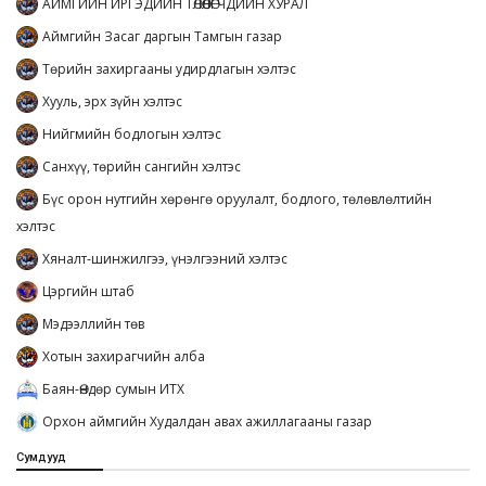
АЙМГИЙН ИРГЭДИЙН ТӨЛӨӨЛӨГЧДИЙН ХУРАЛ
Аймгийн Засаг даргын Тамгын газар
Төрийн захиргааны удирдлагын хэлтэс
Хууль, эрх зүйн хэлтэс
Нийгмийн бодлогын хэлтэс
Санхүү, төрийн сангийн хэлтэс
Бүс орон нутгийн хөрөнгө оруулалт, бодлого, төлөвлөлтийн
хэлтэс
Хяналт-шинжилгээ, үнэлгээний хэлтэс
Цэргийн штаб
Мэдээллийн төв
Хотын захирагчийн алба
Баян-Өндөр сумын ИТХ
Орхон аймгийн Худалдан авах ажиллагааны газар
Сумдууд