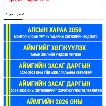
Өргөдөл гомдлын тайлан
Бодлого, хөтөлбөр