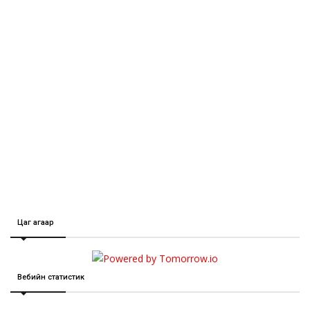
Цаг агаар
Вебийн статистик