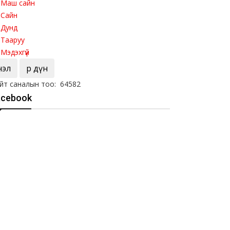
Маш сайн
Сайн
Дунд
Тааруу
Мэдэхгүй
Үнэл
Үр дүн
йт саналын тоо: 64582
acebook