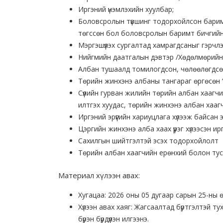
Иргэний үнэмлэхийн хуулбар;
Боловсролын түвшинг тодорхойлсон баримт 
төгссөн бол боловсролын баримт бичгийн
Мэргэшүүлэх сургалтад хамрагдсаныг гэрчл
Нийгмийн даатгалын дэвтэр /Хөдөлмөрийн 
Албан тушаалд томилогдсон, чөлөөлөгдсө
Төрийн жинхэнэ албаны тангараг өргөсөн “
Сүүлийн гурван жилийн төрийн албан хаагчий
илтгэх хуудас, төрийн жинхэнэ албан хаагч
Иргэний эрүүгийн хариуцлага хүлээж байсан
Цэргийн жинхэнэ алба хаах үүрэг хүлээсэн ир
Сахилгын шийтгэлтэй эсэх тодорхойлолт
Төрийн албан хаагчийн ерөнхий болон тус
Материал хүлээн авах:
Хугацаа: 2026 оны 05 дугаар сарын 25-ны ө
Хүлээн авах хаяг: Жагсаалтад бүртгэлтэй 
бүрэн бүрдүүлэн илгээнэ.