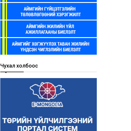
Чухал холбоос
рийн захиргааны
Төрийн захиргааны
йцэтгэх албан тушаалын
гүйцэтгэх албан тушаалын
сгай шалгалт зарлагдлаа
тусгай шалгалт зарлагдла
26-07-08
2026-06-07