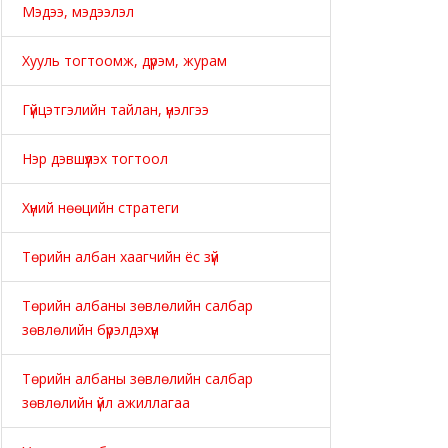
Мэдээ, мэдээлэл
Хууль тогтоомж, дүрэм, журам
Гүйцэтгэлийн тайлан, үнэлгээ
Нэр дэвшүүлэх тогтоол
Хүний нөөцийн стратеги
Төрийн албан хаагчийн ёс зүй
Төрийн албаны зөвлөлийн салбар
зөвлөлийн бүрэлдэхүүн
Төрийн албаны зөвлөлийн салбар
зөвлөлийн үйл ажиллагаа