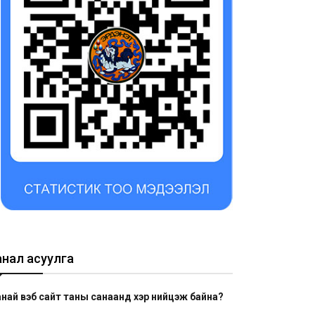
анал асуулга
най вэб сайт таны санаанд хэр нийцэж байна?