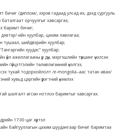
бичиг /диплом/, хэрэв гадаад улсад их, дээд сургууль
 баталгаат орчуулгыг хавсаргах;
эх баримт бичиг;
дэвтэр/-ийн хуулбар, цахим лавлагаа;
н тушаал, шийдвэрийн хуулбар;
Тангаргийн хуудас” хуулбар;
н үйл ажиллагааны үр дүн, мэргэшлийн түвшинг үнэлсэн
ийн гүйцэтгэлийн төлөвлөгөөний үнэлгээ;
 эсэх тухай тодорхойлолт /e-mongolia–аас татан авах/
гэний хувьд цэргийн үүрэгтний үнэмлэх
гай шалгалт өгсөн нотлох баримтыг хавсаргах.
дрийн 17.00 цаг хүртэл
тухайн байгууллагын цахим шуудангаар бичиг баримтаа