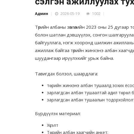
сэлгэн ажиллуулах тух
Админ
2026-05-19
1002
Төрийн албаны зөвлөлийн 2023 оны 25 дугаар т
болон шатлан дэвшүүлэх, сонгон шалгаруулах 
байгууллага, нэгж хооронд шилжин ажиллахыг
ажиллаж байгаа төрийн жинхэнэ албан хаагч
шуудангаар ирүүлэхийг урьж байна.
Тавигдах болзол, шаардлага:
төрийн жинхэнэ албан тушаалд зохих ёсо
зарлагдсан албан тушаалтай адил төрөл б
зарлагдсан албан тушаалын тодорхойлолт
Бүрдүүлэх материал:
Хүсэлт
Төрийн албан хаагчийн анкет;