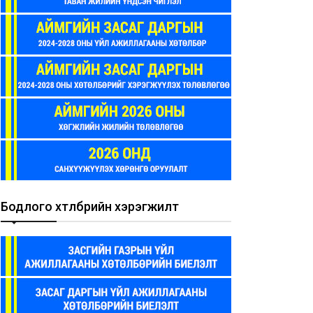
Бодлого хөтөлбөрийн хэрэгжилт