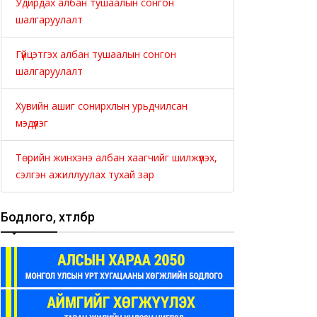
Удирдах албан тушаалын сонгон
шалгаруулалт
Гүйцэтгэх албан тушаалын сонгон
шалгаруулалт
Хувийн ашиг сонирхлын урьдчилсан
мэдүүлэг
Төрийн жинхэнэ албан хаагчийг шилжүүлэх,
сэлгэн ажиллуулах тухай зар
Бодлого, хөтөлбөр