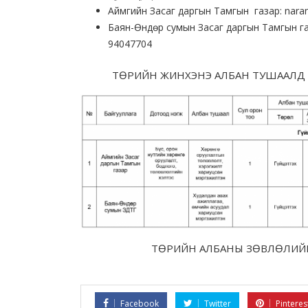
Аймгийн Засаг даргын Тамгын газар: nar
Баян-Өндөр сумын Засаг даргын Тамгын га
94047704
ТӨРИЙН ЖИНХЭНЭ АЛБАН ТУШААЛД 
ТӨРИЙН АЛБАНЫ ЗӨВЛӨЛИЙН
Facebook
Twitter
Pinteres