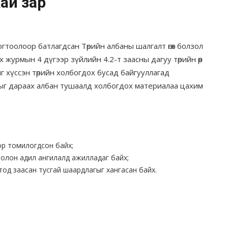
ай зар
огтоолоор батлагдсан Төрийн албаны шалгалт өгөх болзол
журмын 4 дүгээр зүйлийн 4.2-т заасны дагуу төрийн өөр
 хүссэн төрийн холбогдох бусад байгууллагад
дыг дараах албан тушаалд холбогдох материалаа цахим
ор томилогдсон байх;
олон адил ангилалд ажилладаг байх;
од заасан тусгай шаардлагыг хангасан байх.