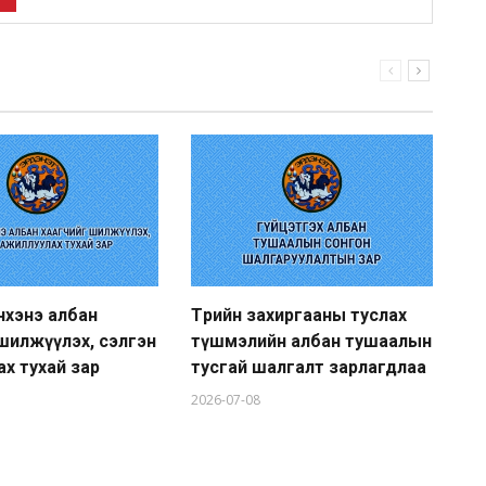
нхэнэ албан
Төрийн захиргааны туслах
Тө
шилжүүлэх, сэлгэн
түшмэлийн албан тушаалын
гү
х тухай зар
тусгай шалгалт зарлагдлаа
ту
2026-07-08
20