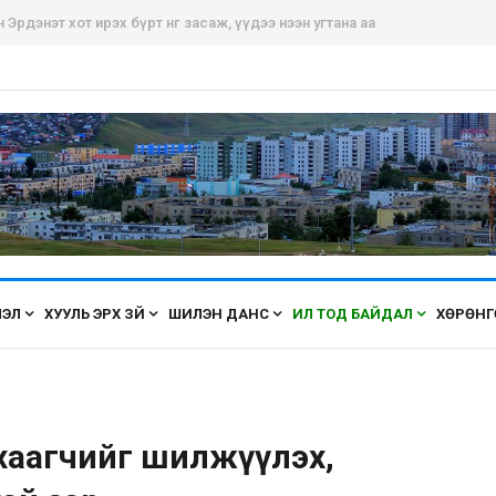
рдэнэт хот ирэх бүрт өнгөө засаж, үүдээ нээн угтана аа
ЛЭЛ
ХУУЛЬ ЭРХ ЗҮЙ
ШИЛЭН ДАНС
ИЛ ТОД БАЙДАЛ
ХӨРӨНГ
 хаагчийг шилжүүлэх,