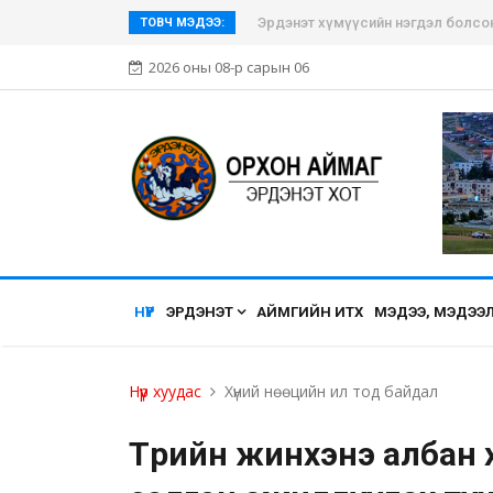
Эрдэнэт хүмүүсийн нэгдэл болсон Э
ТОВЧ МЭДЭЭ:
2026 оны 08-р сарын 06
НҮҮР
ЭРДЭНЭТ
АЙМГИЙН ИТХ
МЭДЭЭ, МЭДЭЭ
Нүүр хуудас
Хүний нөөцийн ил тод байдал
Төрийн жинхэнэ албан