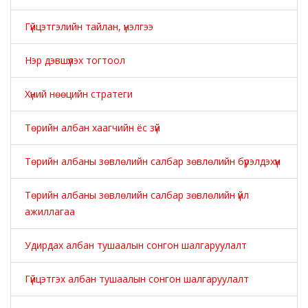
Гүйцэтгэлийн тайлан, үнэлгээ
Нэр дэвшүүлэх тогтоол
Хүний нөөцийн стратеги
Төрийн албан хаагчийн ёс зүй
Төрийн албаны зөвлөлийн салбар зөвлөлийн бүрэлдэхүүн
Төрийн албаны зөвлөлийн салбар зөвлөлийн үйл
ажиллагаа
Удирдах албан тушаалын сонгон шалгаруулалт
Гүйцэтгэх албан тушаалын сонгон шалгаруулалт