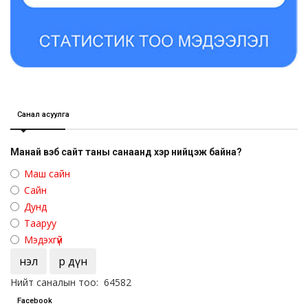
Санал асуулга
Манай вэб сайт таны санаанд хэр нийцэж байна?
Маш сайн
Сайн
Дунд
Тааруу
Мэдэхгүй
Үнэл
Үр дүн
Нийт саналын тоо: 64582
Facebook