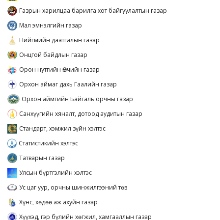
Газрын харилцаа барилга хот байгуулалтын газар
Мал эмнэлгийн газар
Нийгмийн даатгалын газар
Онцгой байдлын газар
Орон нутгийн Өмчийн газар
Орхон аймаг дахь Гаалийн газар
Орхон аймгийн Байгаль орчны газар
Санхүүгийн хяналт, дотоод аудитын газар
Стандарт, хэмжил зүйн хэлтэс
Статистикийн хэлтэс
Татварын газар
Улсын бүртгэлийн хэлтэс
Ус цаг уур, орчны шинжилгээний төв
Хүнс, хөдөө аж ахуйн газар
Хүүхэд, гэр бүлийн хөгжил, хамгааллын газар