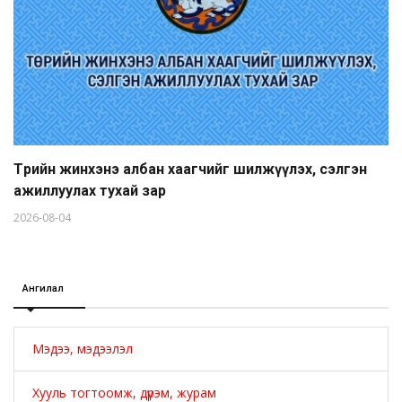
Төрийн жинхэнэ албан хаагчийг шилжүүлэх, сэлгэн
ажиллуулах тухай зар
2026-08-04
Ангилал
Мэдээ, мэдээлэл
Хууль тогтоомж, дүрэм, журам