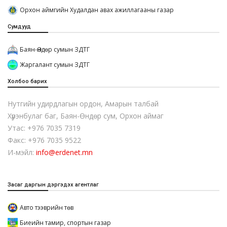
Орхон аймгийн Худалдан авах ажиллагааны газар
Сумдууд
Баян-Өндөр сумын ЗДТГ
Жаргалант сумын ЗДТГ
Холбоо барих
Нутгийн удирдлагын ордон, Амарын талбай
Хүрэнбулаг баг, Баян-Өндөр сум, Орхон аймаг
Утас: +976 7035 7319
Факс: +976 7035 9522
И-мэйл:
info@erdenet.mn
Засаг даргын дэргэдэх агентлаг
Авто тээврийн төв
Биеийн тамир, спортын газар