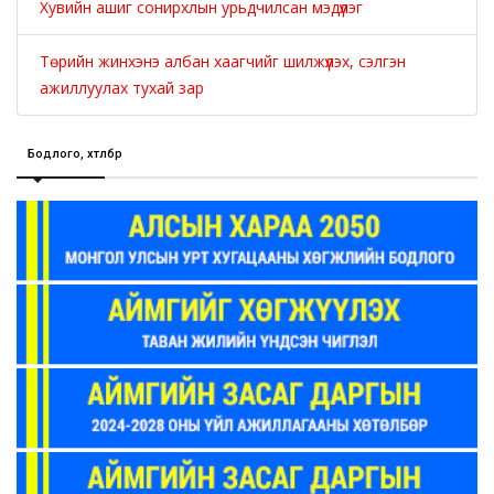
Хувийн ашиг сонирхлын урьдчилсан мэдүүлэг
Төрийн жинхэнэ албан хаагчийг шилжүүлэх, сэлгэн
ажиллуулах тухай зар
Бодлого, хөтөлбөр