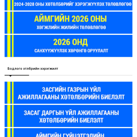
Бодлого хөтөлбөрийн хэрэгжилт