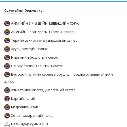
Орхон аймаг Эрдэнэт хот
АЙМГИЙН ИРГЭДИЙН ТӨЛӨӨЛӨГЧДИЙН ХУРАЛ
Аймгийн Засаг даргын Тамгын газар
Төрийн захиргааны удирдлагын хэлтэс
Хууль, эрх зүйн хэлтэс
Нийгмийн бодлогын хэлтэс
Санхүү, төрийн сангийн хэлтэс
Бүс орон нутгийн хөрөнгө оруулалт, бодлого, төлөвлөлтийн
хэлтэс
Хяналт-шинжилгээ, үнэлгээний хэлтэс
Цэргийн штаб
Мэдээллийн төв
Хотын захирагчийн алба
Баян-Өндөр сумын ИТХ