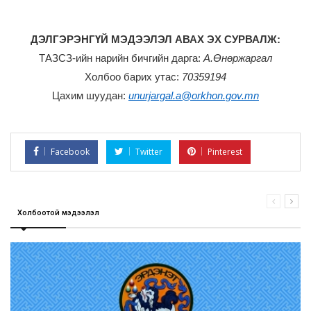
ДЭЛГЭРЭНГҮЙ МЭДЭЭЛЭЛ АВАХ ЭХ СУРВАЛЖ:
ТАЗСЗ-ийн нарийн бичгийн дарга:
А.Өнөржаргал
Холбоо барих утас:
70359194
Цахим шуудан:
unurjargal.a@orkhon.gov.mn
Facebook
Twitter
Pinterest
Холбоотой мэдээлэл