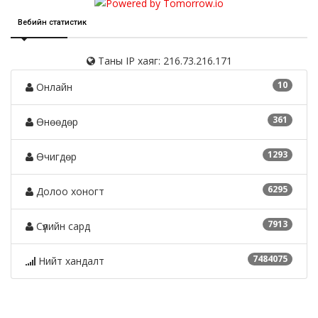
Вебийн статистик
Таны IP хаяг: 216.73.216.171
10
Онлайн
361
Өнөөдөр
1293
Өчигдөр
6295
Долоо хоногт
7913
Сүүлийн сард
7484075
Нийт хандалт