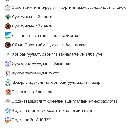
Орхон аймгийн Эрүүгийн хэргийн давж заалдах шатны шүүх
Сум дундын ойн анги
Сум дундын ойн анги
Сэлэнгэ голын сав газрын захиргаа
СӨХ-ын Орхон аймаг дахь салбар зөвлөл
Хот байгуулалт, барилга захиалагчийн алба утүг
Хүүхэд залуучуудын соёлын төв
Хүүхэд залуучуудын театр
Цэцэрлэгжүүлэлт ногоон байгууламжийн газар
Эгшиглэн соёлын төв
Эрдэнэт цэцэрлэгт хүрээлэн ашиглалтын өмнөх захиргаа
Эрдэнэт шинжлэх ухаан, технологийн парк
Эрдэнэтийн ДЦС ТӨХК