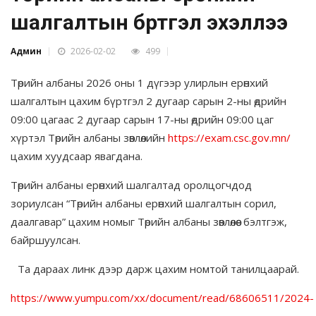
шалгалтын бүртгэл эхэллээ
Админ
2026-02-02
499
Төрийн албаны 2026 оны 1 дүгээр улирлын ерөнхий
шалгалтын цахим бүртгэл 2 дугаар сарын 2-ны өдрийн
09:00 цагаас 2 дугаар сарын 17-ны өдрийн 09:00 цаг
хүртэл Төрийн албаны зөвлөлийн
https://exam.csc.gov.mn/
цахим хуудсаар явагдана.
Төрийн албаны ерөнхий шалгалтад оролцогчдод
зориулсан “Төрийн албаны ерөнхий шалгалтын сорил,
даалгавар” цахим номыг Төрийн албаны зөвлөлөөс бэлтгэж,
байршуулсан.
Та дараах линк дээр дарж цахим номтой танилцаарай.
https://www.yumpu.com/xx/document/read/68606511/2024-