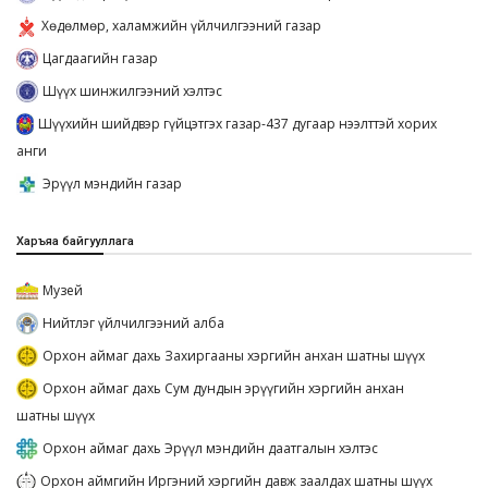
Хөдөлмөр, халамжийн үйлчилгээний газар
Цагдаагийн газар
Шүүх шинжилгээний хэлтэс
Шүүхийн шийдвэр гүйцэтгэх газар-437 дугаар нээлттэй хорих
анги
Эрүүл мэндийн газар
Харъяа байгууллага
Музей
Нийтлэг үйлчилгээний алба
Орхон аймаг дахь Захиргааны хэргийн анхан шатны шүүх
Орхон аймаг дахь Сум дундын эрүүгийн хэргийн анхан
шатны шүүх
Орхон аймаг дахь Эрүүл мэндийн даатгалын хэлтэс
Орхон аймгийн Иргэний хэргийн давж заалдах шатны шүүх