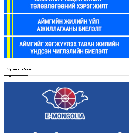
Чухал холбоос