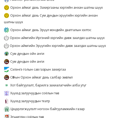
Орхон аймаг дахь Захиргааны хэргийн анхан шатны шүүх
Орхон аймаг дахь Сум дундын эрүүгийн хэргийн анхан
шатны шүүх
Орхон аймаг дахь Эрүүл мэндийн даатгалын хэлтэс
Орхон аймгийн Иргэний хэргийн давж заалдах шатны шүүх
Орхон аймгийн Эрүүгийн хэргийн давж заалдах шатны шүүх
Сум дундын ойн анги
Сум дундын ойн анги
Сэлэнгэ голын сав газрын захиргаа
СӨХ-ын Орхон аймаг дахь салбар зөвлөл
Хот байгуулалт, барилга захиалагчийн алба утүг
Хүүхэд залуучуудын соёлын төв
Хүүхэд залуучуудын театр
Цэцэрлэгжүүлэлт ногоон байгууламжийн газар
Эгшиглэн соёлын төв