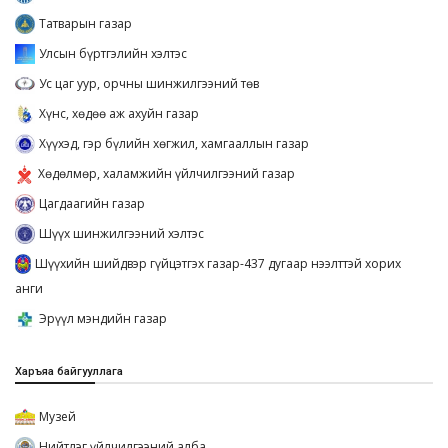
Татварын газар
Улсын бүртгэлийн хэлтэс
Ус цаг уур, орчны шинжилгээний төв
Хүнс, хөдөө аж ахуйн газар
Хүүхэд, гэр бүлийн хөгжил, хамгааллын газар
Хөдөлмөр, халамжийн үйлчилгээний газар
Цагдаагийн газар
Шүүх шинжилгээний хэлтэс
Шүүхийн шийдвэр гүйцэтгэх газар-437 дугаар нээлттэй хорих
анги
Эрүүл мэндийн газар
Харъяа байгууллага
Музей
Нийтлэг үйлчилгээний алба