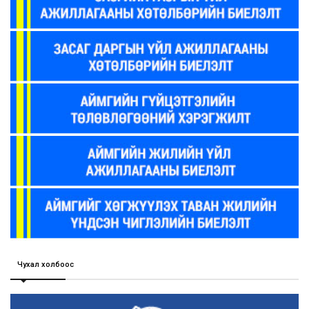
Чухал холбоос