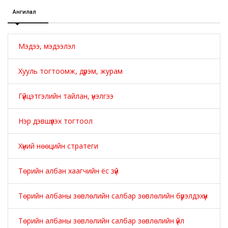
Ангилал
Мэдээ, мэдээлэл
Хууль тогтоомж, дүрэм, журам
Гүйцэтгэлийн тайлан, үнэлгээ
Нэр дэвшүүлэх тогтоол
Хүний нөөцийн стратеги
Төрийн албан хаагчийн ёс зүй
Төрийн албаны зөвлөлийн салбар зөвлөлийн бүрэлдэхүүн
Төрийн албаны зөвлөлийн салбар зөвлөлийн үйл