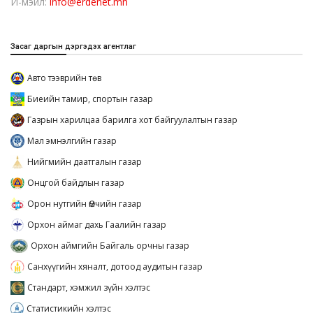
И-мэйл:
info@erdenet.mn
Засаг даргын дэргэдэх агентлаг
Авто тээврийн төв
Биеийн тамир, спортын газар
Газрын харилцаа барилга хот байгуулалтын газар
Мал эмнэлгийн газар
Нийгмийн даатгалын газар
Онцгой байдлын газар
Орон нутгийн Өмчийн газар
Орхон аймаг дахь Гаалийн газар
Орхон аймгийн Байгаль орчны газар
Санхүүгийн хяналт, дотоод аудитын газар
Стандарт, хэмжил зүйн хэлтэс
Статистикийн хэлтэс