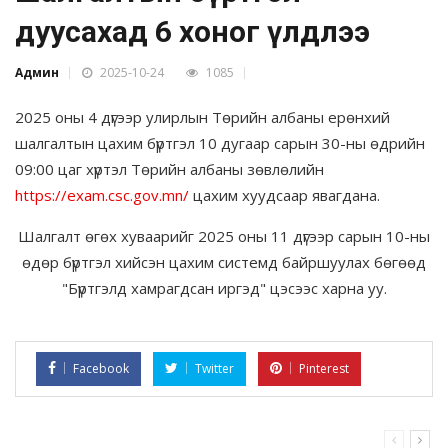
дуусахад 6 хоног үлдлээ
Админ
2025-10-24
1085
2025 оны 4 дүгээр улирлын Төрийн албаны ерөнхий
шалгалтын цахим бүртгэл 10 дугаар сарын 30-ны өдрийн
09:00 цаг хүртэл Төрийн албаны зөвлөлийн
https://exam.csc.gov.mn/
цахим хуудсаар явагдана.
Шалгалт өгөх хуваарийг 2025 оны 11 дүгээр сарын 10-ны
өдөр бүртгэл хийсэн цахим системд байршуулах бөгөөд
"Бүртгэлд хамрагдсан иргэд" цэсээс харна уу.
Facebook
Twitter
Pinterest