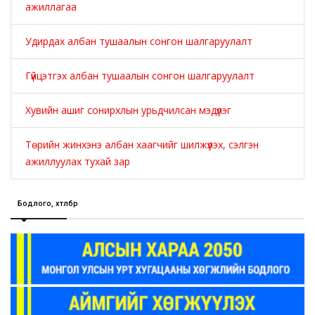
ажиллагаа
Удирдах албан тушаалын сонгон шалгаруулалт
Гүйцэтгэх албан тушаалын сонгон шалгаруулалт
Хувийн ашиг сонирхлын урьдчилсан мэдүүлэг
Төрийн жинхэнэ албан хаагчийг шилжүүлэх, сэлгэн
ажиллуулах тухай зар
Бодлого, хөтөлбөр