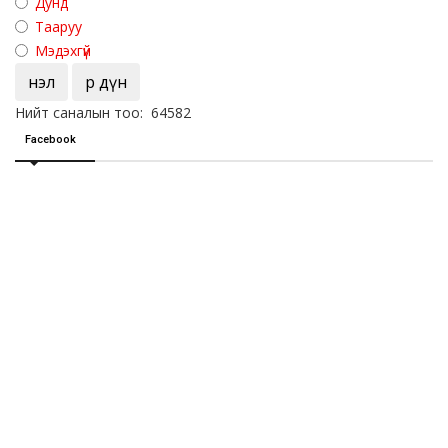
Дунд
Тааруу
Мэдэхгүй
Үнэл
Үр дүн
Нийт саналын тоо: 64582
Facebook