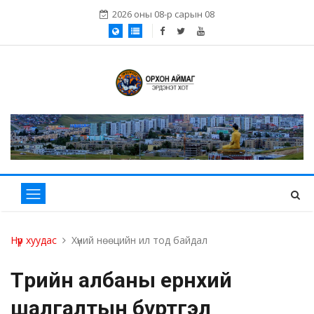
2026 оны 08-р сарын 08
Нүүр хуудас
Хүний нөөцийн ил тод байдал
Төрийн албаны ерөнхий
шалгалтын бүртгэл