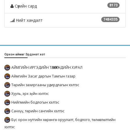
8173
Сүүлийн сард
7484335
Нийт хандалт
Орхон аймаг Эрдэнэт хот
АЙМГИЙН ИРГЭДИЙН ТӨЛӨӨЛӨГЧДИЙН ХУРАЛ
Аймгийн Засаг даргын Тамгын газар
Төрийн захиргааны удирдлагын хэлтэс
Хууль, эрх зүйн хэлтэс
Нийгмийн бодлогын хэлтэс
Санхүү, төрийн сангийн хэлтэс
Бүс орон нутгийн хөрөнгө оруулалт, бодлого, төлөвлөлтийн
хэлтэс