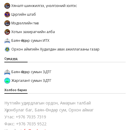
Хяналт-шинжилгээ, үнэлгээний хэлтэс
Цэргийн штаб
Мэдээллийн төв
Хотын захирагчийн алба
Баян-Өндөр сумын ИТХ
Орхон аймгийн Худалдан авах ажиллагааны газар
Сумдууд
Баян-Өндөр сумын ЗДТГ
Жаргалант сумын ЗДТГ
Холбоо барих
Нутгийн удирдлагын ордон, Амарын талбай
Хүрэнбулаг баг, Баян-Өндөр сум, Орхон аймаг
Утас: +976 7035 7319
Факс: +976 7035 9522