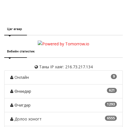
Цаг агаар
Вебийн статистик
Таны IP хаяг: 216.73.217.134
9
Онлайн
621
Өнөөдөр
1293
Өчигдөр
6555
Долоо хоногт