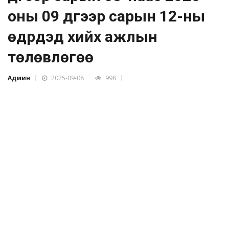
оны 09 дүгээр сарын 12-ны
өдрүүдэд хийх ажлын
төлөвлөгөө
Админ
2025-09-08
998