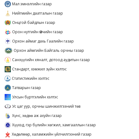
Мал эмнэлгийн газар
Нийгмийн даатгалын газар
Онцгой байдлын газар
Орон нутгийн Өмчийн газар
Орхон аймаг дахь Гаалийн газар
Орхон аймгийн Байгаль орчны газар
Санхүүгийн хяналт, дотоод аудитын газар
Стандарт, хэмжил зүйн хэлтэс
Статистикийн хэлтэс
Татварын газар
Улсын бүртгэлийн хэлтэс
Ус цаг уур, орчны шинжилгээний төв
Хүнс, хөдөө аж ахуйн газар
Хүүхэд, гэр бүлийн хөгжил, хамгааллын газар
Хөдөлмөр, халамжийн үйлчилгээний газар