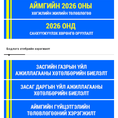
Бодлого хөтөлбөрийн хэрэгжилт