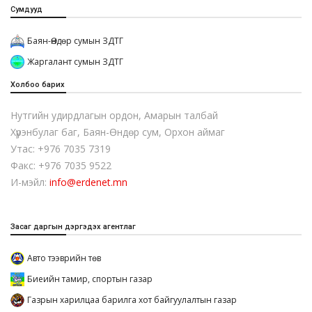
Сумдууд
Баян-Өндөр сумын ЗДТГ
Жаргалант сумын ЗДТГ
Холбоо барих
Нутгийн удирдлагын ордон, Амарын талбай
Хүрэнбулаг баг, Баян-Өндөр сум, Орхон аймаг
Утас: +976 7035 7319
Факс: +976 7035 9522
И-мэйл:
info@erdenet.mn
Засаг даргын дэргэдэх агентлаг
Авто тээврийн төв
Биеийн тамир, спортын газар
Газрын харилцаа барилга хот байгуулалтын газар