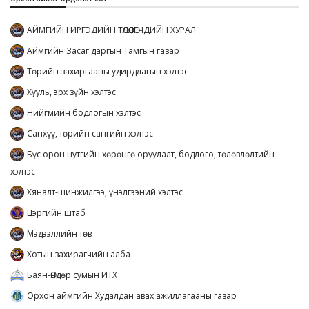
АЙМГИЙН ИРГЭДИЙН ТӨЛӨӨЛӨГЧДИЙН ХУРАЛ
Аймгийн Засаг даргын Тамгын газар
Төрийн захиргааны удирдлагын хэлтэс
Хууль, эрх зүйн хэлтэс
Нийгмийн бодлогын хэлтэс
Санхүү, төрийн сангийн хэлтэс
Бүс орон нутгийн хөрөнгө оруулалт, бодлого, төлөвлөлтийн
хэлтэс
Хяналт-шинжилгээ, үнэлгээний хэлтэс
Цэргийн штаб
Мэдээллийн төв
Хотын захирагчийн алба
Баян-Өндөр сумын ИТХ
Орхон аймгийн Худалдан авах ажиллагааны газар