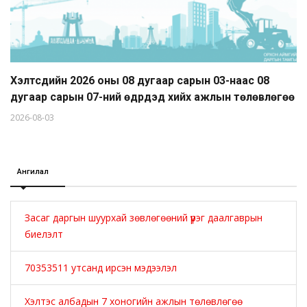
Хэлтсүүдийн 2026 оны 08 дугаар сарын 03-наас 08
дугаар сарын 07-ний өдрүүдэд хийх ажлын төлөвлөгөө
2026-08-03
Ангилал
Засаг даргын шуурхай зөвлөгөөний үүрэг даалгаврын
биелэлт
70353511 утсанд ирсэн мэдээлэл
Хэлтэс албадын 7 хоногийн ажлын төлөвлөгөө