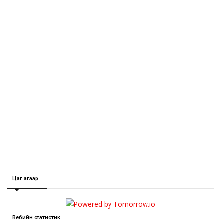
Цаг агаар
Вебийн статистик