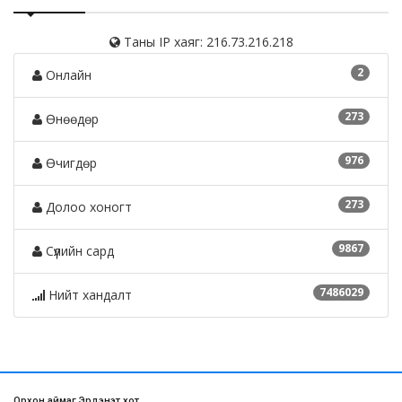
Таны IP хаяг: 216.73.216.218
2
Онлайн
273
Өнөөдөр
976
Өчигдөр
273
Долоо хоногт
9867
Сүүлийн сард
7486029
Нийт хандалт
Орхон аймаг Эрдэнэт хот