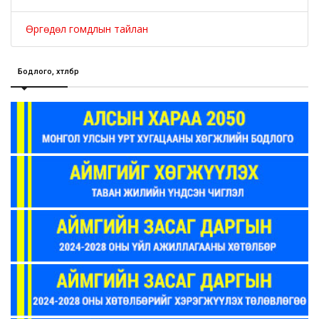
Өргөдөл гомдлын тайлан
Бодлого, хөтөлбөр