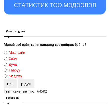
Санал асуулга
Манай вэб сайт таны санаанд хэр нийцэж байна?
Маш сайн
Сайн
Дунд
Тааруу
Мэдэхгүй
Үнэл
Үр дүн
Нийт саналын тоо: 64582
Facebook