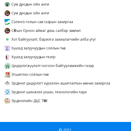
Сум дундын ойн анги
Сум дундын ойн анги
Сэлэнгэ голын сав газрын захиргаа
СӨХ-ын Орхон аймаг дахь салбар зөвлөл
Хот байгуулалт, барилга захиалагчийн алба утүг
Хүүхэд залуучуудын соёлын төв
Хүүхэд залуучуудын театр
Цэцэрлэгжүүлэлт ногоон байгууламжийн газар
Эгшиглэн соёлын төв
Эрдэнэт цэцэрлэгт хүрээлэн ашиглалтын өмнөх захиргаа
Эрдэнэт шинжлэх ухаан, технологийн парк
Эрдэнэтийн ДЦС ТӨХК
© 2022.