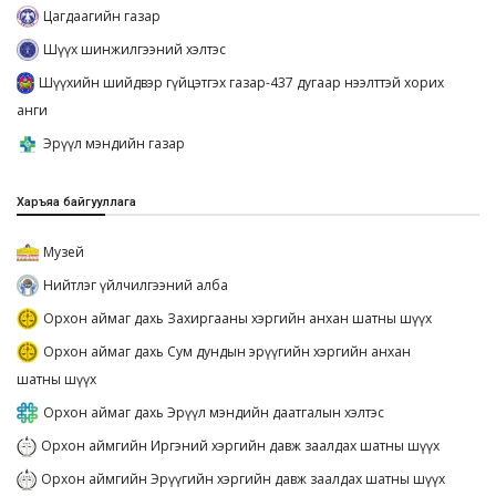
Цагдаагийн газар
Шүүх шинжилгээний хэлтэс
Шүүхийн шийдвэр гүйцэтгэх газар-437 дугаар нээлттэй хорих
анги
Эрүүл мэндийн газар
Харъяа байгууллага
Музей
Нийтлэг үйлчилгээний алба
Орхон аймаг дахь Захиргааны хэргийн анхан шатны шүүх
Орхон аймаг дахь Сум дундын эрүүгийн хэргийн анхан
шатны шүүх
Орхон аймаг дахь Эрүүл мэндийн даатгалын хэлтэс
Орхон аймгийн Иргэний хэргийн давж заалдах шатны шүүх
Орхон аймгийн Эрүүгийн хэргийн давж заалдах шатны шүүх