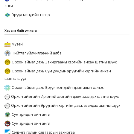
анги
Эрүүл мэндийн газар
Харъяа байгууллага
Музей
Нийтлэг үйлчилгээний алба
Орхон аймаг дахь Захиргааны хэргийн анхан шатны шүүх
Орхон аймаг дахь Сум дундын эрүүгийн хэргийн анхан
шатны шүүх
Орхон аймаг дахь Эрүүл мэндийн даатгалын хэлтэс
Орхон аймгийн Иргэний хэргийн давж заалдах шатны шүүх
Орхон аймгийн Эрүүгийн хэргийн давж заалдах шатны шүүх
Сум дундын ойн анги
Сум дундын ойн анги
Сэлэнгэ голын сав газрын захиргаа