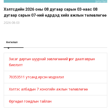
Хэлтсүүдийн 2026 оны 08 дугаар сарын 03-наас 08
дугаар сарын 07-ний өдрүүдэд хийх ажлын төлөвлөгөө
2026-08-03
Ангилал
Засаг даргын шуурхай зөвлөгөөний үүрэг даалгаврын
биелэлт
70353511 утсанд ирсэн мэдээлэл
Хэлтэс албадын 7 хоногийн ажлын төлөвлөгөө
Өргөдөл гомдлын тайлан