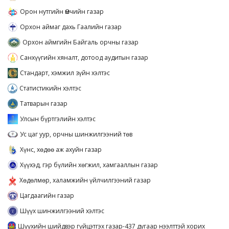
Орон нутгийн Өмчийн газар
Орхон аймаг дахь Гаалийн газар
Орхон аймгийн Байгаль орчны газар
Санхүүгийн хяналт, дотоод аудитын газар
Стандарт, хэмжил зүйн хэлтэс
Статистикийн хэлтэс
Татварын газар
Улсын бүртгэлийн хэлтэс
Ус цаг уур, орчны шинжилгээний төв
Хүнс, хөдөө аж ахуйн газар
Хүүхэд, гэр бүлийн хөгжил, хамгааллын газар
Хөдөлмөр, халамжийн үйлчилгээний газар
Цагдаагийн газар
Шүүх шинжилгээний хэлтэс
Шүүхийн шийдвэр гүйцэтгэх газар-437 дугаар нээлттэй хорих