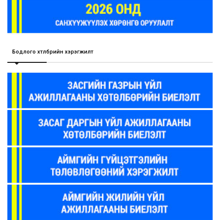
Бодлого хөтөлбөрийн хэрэгжилт