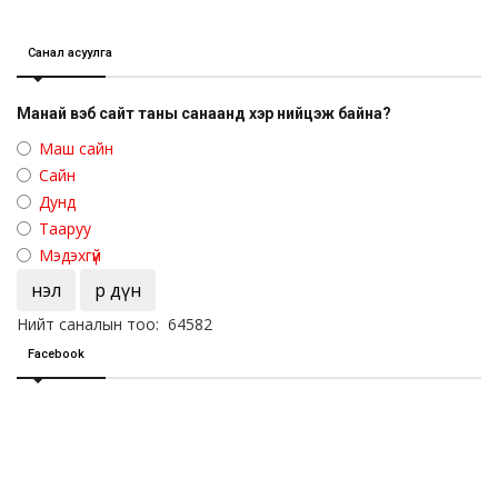
Санал асуулга
Манай вэб сайт таны санаанд хэр нийцэж байна?
Маш сайн
Сайн
Дунд
Тааруу
Мэдэхгүй
Үнэл
Үр дүн
Нийт саналын тоо: 64582
Facebook