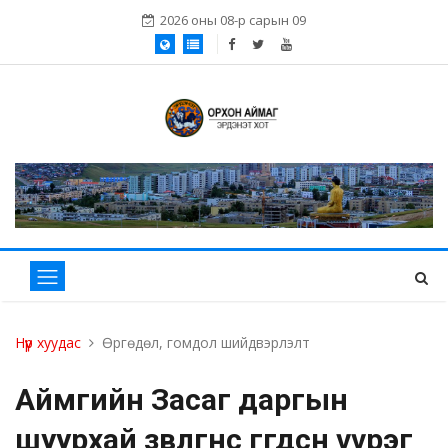
2026 оны 08-р сарын 09
Нүүр хуудас
Өргөдөл, гомдол шийдвэрлэлт
Аймгийн Засаг даргын
шуурхай зөвлөгөөнөөс өгөгдсөн үүрэг