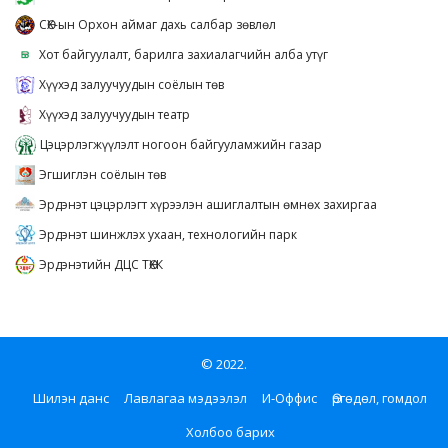
СӨХ-ын Орхон аймаг дахь салбар зөвлөл
Хот байгуулалт, барилга захиалагчийн алба утүг
Хүүхэд залуучуудын соёлын төв
Хүүхэд залуучуудын театр
Цэцэрлэгжүүлэлт ногоон байгууламжийн газар
Эгшиглэн соёлын төв
Эрдэнэт цэцэрлэгт хүрээлэн ашиглалтын өмнөх захиргаа
Эрдэнэт шинжлэх ухаан, технологийн парк
Эрдэнэтийн ДЦС ТӨХК
© 2022.
Шилэн данс
Лавлагаа мэдээлэл
И-Оффис
Өргөдөл, гомдол
Холбоо барих