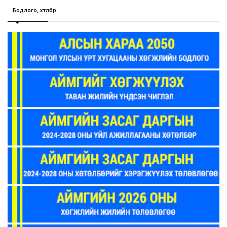
Бодлого, хөтөлбөр