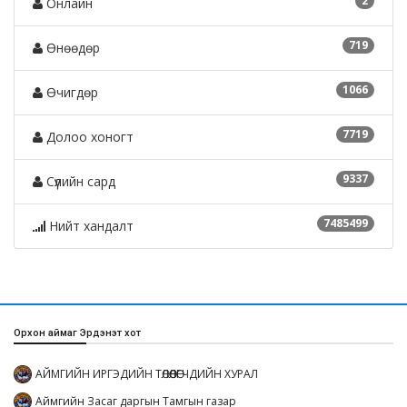
2
Онлайн
719
Өнөөдөр
1066
Өчигдөр
7719
Долоо хоногт
9337
Сүүлийн сард
7485499
Нийт хандалт
Орхон аймаг Эрдэнэт хот
АЙМГИЙН ИРГЭДИЙН ТӨЛӨӨЛӨГЧДИЙН ХУРАЛ
Аймгийн Засаг даргын Тамгын газар