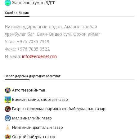
Жаргалант сумын ЗДТГ
Холбоо барих
Нутгийн удирдлагын ордон, Амарын талбай
Хүрэнбулаг баг, Баян-Өндөр сум, Орхон аймаг
Утас: +976 7035 7319
Факс: +976 7035 9522
И-мэйл:
info@erdenet.mn
Засаг даргын дэргэдэх агентлаг
Авто тээврийн төв
Биеийн тамир, спортын газар
Газрын харилцаа барилга хот байгуулалтын газар
Мал эмнэлгийн газар
Нийгмийн даатгалын газар
Онцгой байдлын газар