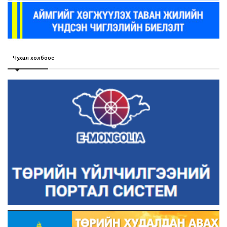
Чухал холбоос