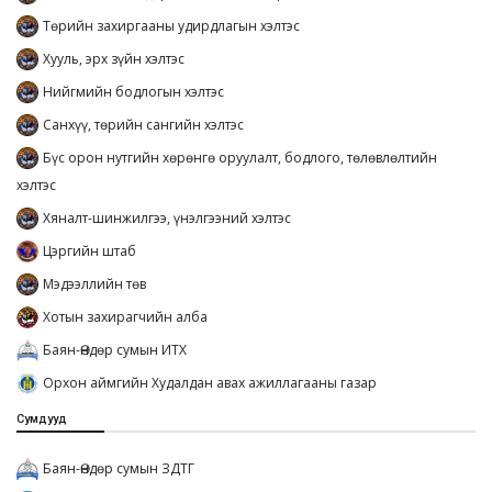
Төрийн захиргааны удирдлагын хэлтэс
Хууль, эрх зүйн хэлтэс
Нийгмийн бодлогын хэлтэс
Санхүү, төрийн сангийн хэлтэс
Бүс орон нутгийн хөрөнгө оруулалт, бодлого, төлөвлөлтийн
хэлтэс
Хяналт-шинжилгээ, үнэлгээний хэлтэс
Цэргийн штаб
Мэдээллийн төв
Хотын захирагчийн алба
Баян-Өндөр сумын ИТХ
Орхон аймгийн Худалдан авах ажиллагааны газар
Сумдууд
Баян-Өндөр сумын ЗДТГ