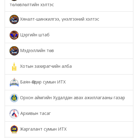
төлөвлөлтийн хэлтэс
Хяналт-шинжилгээ, үнэлгээний хэлтэс
Цэргийн штаб
Мэдээллийн төв
Хотын захирагчийн алба
Баян-Өндөр сумын ИТХ
Орхон аймгийн Худалдан авах ажиллагааны газар
Архивын тасаг
Жаргалант сумын ИТХ