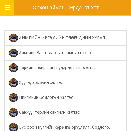
Цэс
Орхон аймаг - Эрдэнэт хот
АЙМГИЙН ИРГЭДИЙН ТӨЛӨӨЛӨГЧДИЙН ХУРАЛ
Аймгийн Засаг даргын Тамгын газар
Төрийн захиргааны удирдлагын хэлтэс
Хууль, эрх зүйн хэлтэс
Нийгмийн бодлогын хэлтэс
Санхүү, төрийн сангийн хэлтэс
Бүс орон нутгийн хөрөнгө оруулалт, бодлого,