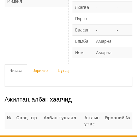
И-мэйл
Лхагва
-
-
Газрын харилцаа барилга хот байгуулалтын газар
Пүрэв
-
-
Нийгмийн даатгалын газар
Баасан
-
-
Бямба
Амарна
Онцгой байдлын газар
Ням
Амарна
Орон нутгийн Өмчийн газар
Чиглэл
Зорилго
Бүтэц
Орхон аймаг дахь Гаалийн газар
Орхон аймгийн Байгаль орчны газар
Ажилтан, албан хаагчид
Санхүүгийн хяналт, дотоод аудитын газар
№
Овог, нэр
Албан тушаал
Ажлын
Өрөөний №
Стандарт, хэмжил зүйн хэлтэс
утас
Статистикийн хэлтэс