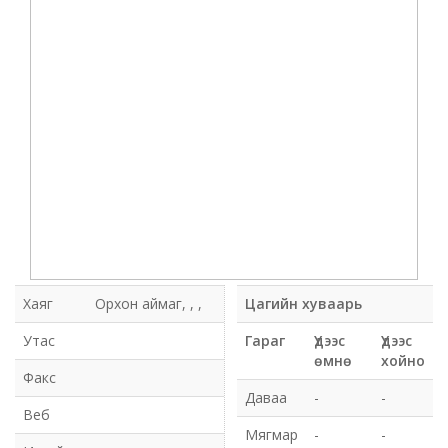
Мэдээлэл холбооны сүлжээ ХХК Орхон аймгийн
газар
Мэдээлэл шуурхай удирдлагын төв
Нийтийн номын сан
Эрдэнэт Булганы цахилгаан түгээх сүлжээ ТӨХК
Эрдэнэт ус, дулаан түгээх сүлжээ ОНӨХК
Бүсийн оношлогоо эмчилгээний төв
Хаяг
Орхон аймаг, , ,
Цагийн хуваарь
Хот тохижуулах газар
Утас
Гараг
Үдээс
Үдээс
өмнө
хойно
Факс
Орхон аймаг Шуудан үйлчилгээний газар
Даваа
-
-
Веб
Биеийн тамир, спортын газар
Мягмар
-
-