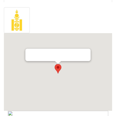
Төрийн аудитын газар
Соёл урлагийн газар
Орхон аймаг дахь Сум дундын иргэний хэргийн
анхан шатны шүүх
Орхон аймаг дахь Шүүхийн тамгын газар
БОЛОВСРОЛ, ШИНЖЛЭХ УХААНЫ ЯАМНЫ ХАРЬЯА
ОРХОН АЙМАГ ДАХЬ ХӨДӨӨ АЖ АХУЙН МЭРГЭЖЛИЙН
СУРГАЛТ ҮЙЛДВЭРЛЭЛИЙН ТӨВ
Мэргэжлийн сургалт, үйлдвэрлэлийн төв
Боловсролын газар