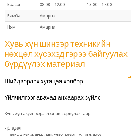
Баасан
08:00 - 12:00
13:00 - 17:00
Бямба
Амарна
Ням
Амарна
Хувь хүн шинээр техникийн
нөхцөл хүсэхэд гэрээ байгуулах
бүрдүүлэх материал
Шийдвэрлэх хугацаа хэлбэр
Үйлчилгээг авахад анхаарах зүйлс
Хувь хүн ахуйн хэрэглээний зориулалтаар
- Өргөдөл
- Газрын гэрчилгээ (ашиглах, эзэмших, өмчлөх)