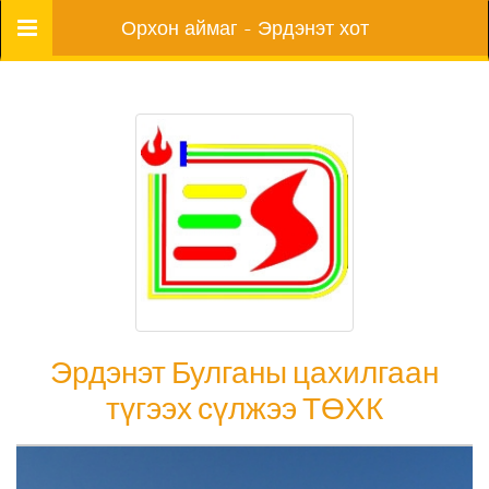
Цэс
Орхон аймаг - Эрдэнэт хот
Эрдэнэт Булганы цахилгаан
түгээх сүлжээ ТӨХК
Эрдэнэт Булганы цахилгаан түгээх сүлжээ