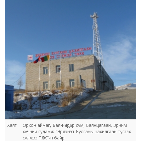
ТӨХК
Хаяг
Орхон аймаг, Баян-Өндөр сум, Баянцагаан, Эрчим
хүчний гудамж "Эрдэнэт Булганы цахилгаан түгээх
сүлжээ ТӨХК"-н байр