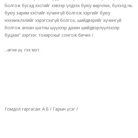
болгож бусад хэсгийг хэвээр үлдээх буюу өөрчлөх, бүхэлд нь
буюу зарим хэсгийг хүчингүй болгож хэргийг буюу
нэхэмжлэлийг хэрэгсэхгүй болгох, шийдвэрийг хүчингүй
болгож анхан шатны шүүхээр дахин шийдвэрлүүлэхээр
буцаах” зэргээс тохирохыг сонгож бичих /
...өгнө үү. гэх мэт.
Гомдол гаргасан: А.Б / Гарын үсэг /