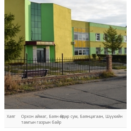
заалдах шатны шүүх
Хаяг
Орхон аймаг, Баян-Өндөр сум, Баянцагаан, Шүүхийн
тамгын газрын байр