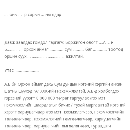
…. оны … -р сарын …-ны өдөр
Давж заалдах гомдол гаргагч: Боржигон овогт ….А….-н
Б………….., орхон аймаг ................ сум ............. баг ................ тоотод
оршин суух,…………………………….. ажилтай,
Утас: ...........................
А.Б би Орхон аймаг дахь Сум дундын иргэний хэргийн анхан
шатны шүүхэд "А” ХХК-ийн нэхэмжлэлтэй, А.Б-д холбогдох
гэрээний үүрэгт 8 000 000 төгрөг гаргуулах /гэх мэт
нэхэмжлэлийн шаардлагыг бичих / тухай маргаантай иргэний
хэрэгт хариуцагчаар /гэх мэт нэхэмжлэгчээр, нэхэмжлэгчийн
төлөөлөгчөөр, нэхэмжлэгчийн өмгөөлөгчөөр, хариуцагчийн
төлөөлөгчөөр, хариуцагчийн өмгөөлөгчөөр, гуравдагч