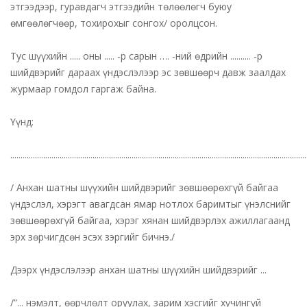
этгээдээр, гуравдагч этгээдийн төлөөлөгч буюу
өмгөөлөгчөөр, тохирохыг сонгох/ оролцсон.
Тус шүүхийн ..... оны ..... -р сарын …. -ний өдрийн .......... -р
шийдвэрийг дараах үндэслэлээр эс зөвшөөрч давж заалдах
журмаар гомдол гаргаж байна.
Үүнд:
................................................................................................................................................
/ Анхан шатны шүүхийн шийдвэрийг зөвшөөрөхгүй байгаа
үндэслэл, хэрэгт авагдсан ямар нотлох баримтыг үнэлснийг
зөвшөөрөхгүй байгаа, хэрэг хянан шийдвэрлэх ажиллагаанд
эрх зөрчигдсөн эсэх зэргийг бичнэ./
Дээрх үндэслэлээр анхан шатны шүүхийн шийдвэрийг ...
/”... нэмэлт, өөрчлөлт оруулах, зарим хэсгийг хүчингүй