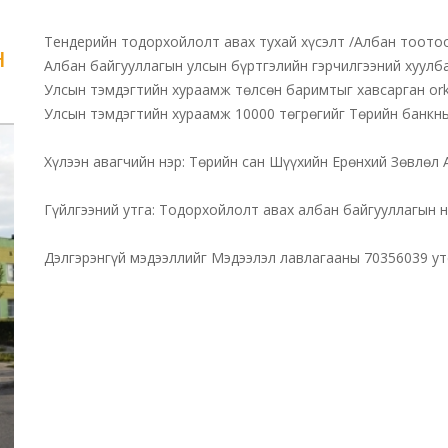
Тендерийн тодорхойлолт авах тухай хүсэлт /Албан тоото
н
Албан байгууллагын улсын бүртгэлийн гэрчилгээний хуулб
Улсын тэмдэгтийн хураамж төлсөн баримтыг хавсарган ork
Улсын тэмдэгтийн хураамж 10000 төгрөгийг Төрийн банкн
Хүлээн авагчийн нэр: Төрийн сан Шүүхийн Ерөнхий Зөвлөл 
Гүйлгээний утга: Тодорхойлолт авах албан байгууллагын 
Дэлгэрэнгүй мэдээллийг Мэдээлэл лавлагааны 70356039 ут