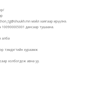
ор/
ар
hon_tg@shuukh.mn мэйл хаягаар ирүүлнэ.
ы 100900005001 дансаар тушаана.
А алба
нэр тэмдэгтийн хураамж
саар холбогдож авна уу.