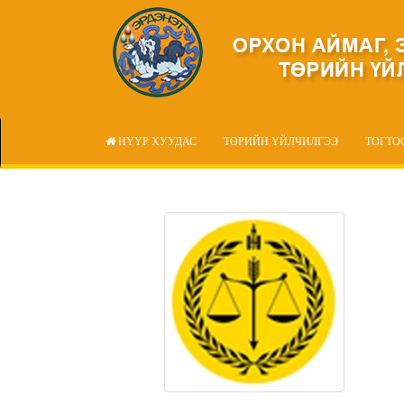
НҮҮР ХУУДАС
ТӨРИЙН ҮЙЛЧИЛГЭЭ
ТОГТО