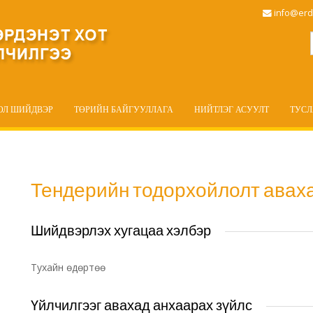
info@erd
ОЛ ШИЙДВЭР
ТӨРИЙН БАЙГУУЛЛАГА
НИЙТЛЭГ АСУУЛТ
ТУС
Тендерийн тодорхойлолт авах
Шийдвэрлэх хугацаа хэлбэр
Тухайн өдөртөө
Үйлчилгээг авахад анхаарах зүйлс