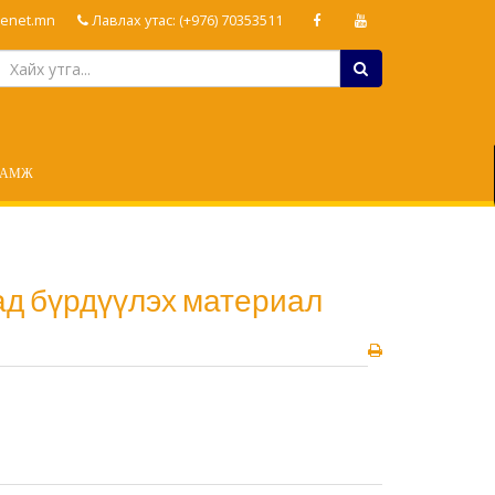
enet.mn
Лавлах утас: (+976) 70353511
ЛАМЖ
ад бүрдүүлэх материал