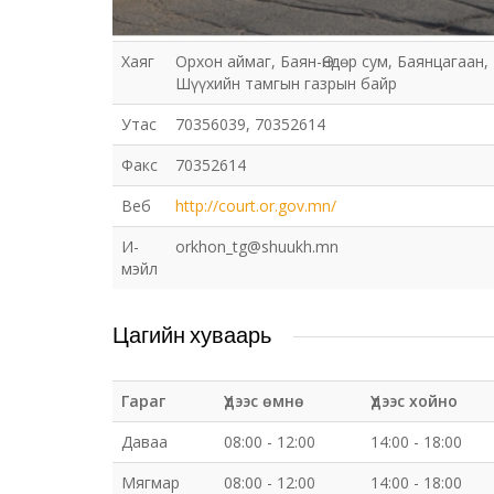
Хаяг
Орхон аймаг, Баян-Өндөр сум, Баянцагаан,
Шүүхийн тамгын газрын байр
Утас
70356039, 70352614
Факс
70352614
Веб
http://court.or.gov.mn/
И-
orkhon_tg@shuukh.mn
мэйл
Цагийн хуваарь
Гараг
Үдээс өмнө
Үдээс хойно
Даваа
08:00 - 12:00
14:00 - 18:00
Мягмар
08:00 - 12:00
14:00 - 18:00