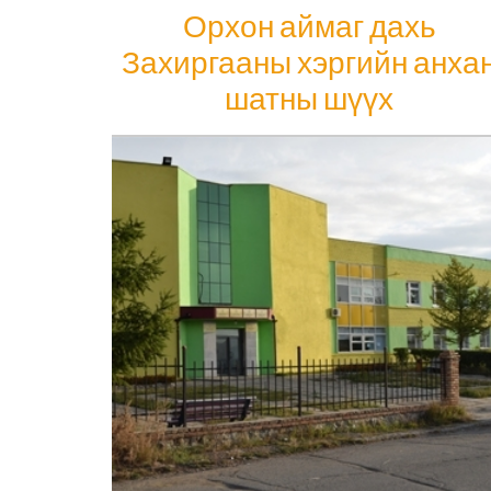
Орхон аймаг дахь
Захиргааны хэргийн анха
шатны шүүх
Орхон аймаг дахь Захиргааны хэргийн
анхан шатны шүүх