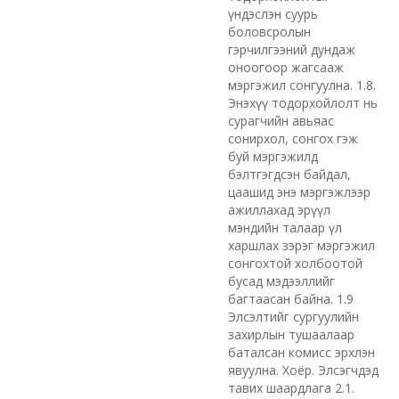
үндэслэн суурь
боловсролын
гэрчилгээний дундаж
оноогоор жагсааж
мэргэжил сонгуулна. 1.8.
Энэхүү тодорхойлолт нь
сурагчийн авьяас
сонирхол, сонгох гэж
буй мэргэжилд
бэлтгэгдсэн байдал,
цаашид энэ мэргэжлээр
ажиллахад эрүүл
мэндийн талаар үл
харшлах зэрэг мэргэжил
сонгохтой холбоотой
бусад мэдээллийг
багтаасан байна. 1.9
Элсэлтийг сургуулийн
захирлын тушаалаар
баталсан комисс эрхлэн
явуулна. Хоёр. Элсэгчдэд
тавих шаардлага 2.1.