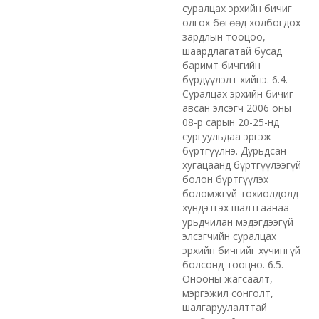
суралцах эрхийн бичиг
олгох бөгөөд холбогдох
зардлын тооцоо,
шаардлагатай бусад
баримт бичгийн
бүрдүүлэлт хийнэ. 6.4.
Суралцах эрхийн бичиг
авсан элсэгч 2006 оны
08-р сарын 20-25-нд
сургуульдаа эргэж
бүртгүүлнэ. Дурьдсан
хугацаанд бүртгүүлээгүй
болон бүртгүүлэх
боломжгүй тохиолдолд
хүндэтгэх шалтгаанаа
урьдчилан мэдэгдээгүй
элсэгчийн суралцах
эрхийн бичгийг хүчингүй
болсонд тооцно. 6.5.
Онооны жагсаалт,
мэргэжил сонголт,
шалгаруулалттай