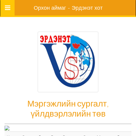
Цэс
Орхон аймаг - Эрдэнэт хот
Мэргэжлийн сургалт,
үйлдвэрлэлийн төв
Мэргэжлийн сургалт, үйлдвэрлэлийн төв