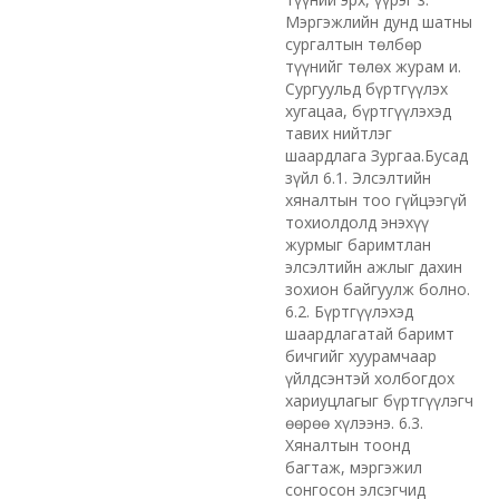
Мэргэжлийн дунд шатны
сургалтын төлбөр
түүнийг төлөх журам и.
Сургуульд бүртгүүлэх
хугацаа, бүртгүүлэхэд
тавих нийтлэг
шаардлага Зургаа.Бусад
зүйл 6.1. Элсэлтийн
хяналтын тоо гүйцээгүй
тохиолдолд энэхүү
журмыг баримтлан
элсэлтийн ажлыг дахин
зохион байгуулж болно.
6.2. Бүртгүүлэхэд
шаардлагатай баримт
бичгийг хуурамчаар
үйлдсэнтэй холбогдох
хариуцлагыг бүртгүүлэгч
өөрөө хүлээнэ. 6.3.
Хяналтын тоонд
багтаж, мэргэжил
сонгосон элсэгчид