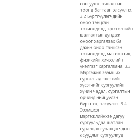
сонгуулж, хяналтын
тоонд багтаан элсүүлнэ.
3.2 Бүртгүүлэгчдийн
оноо тэнцсэн
тохиолдолд төгсгөлтийн
шалгалтын дундаж
оноог харгалзах ба
дахин оноо тэнцсэн
тохиолдолд математик,
физикийн хичээлийн
үнэлгээг харгалзана. 3.3.
Мэргэжил эзэмших
сургалтад элсэхийг
хүсэгчийг сургуулийн
хүчин чадал, сургалтын
орчинд нийцүүлэн
бүртгэж, элсүүлнэ. 3.4
Эзэмшсэн
мэргэжлийнхээ дагуу
сургуульдаа шатлан
суралцах суралцагчдын
асуудлыг сургуулиуд