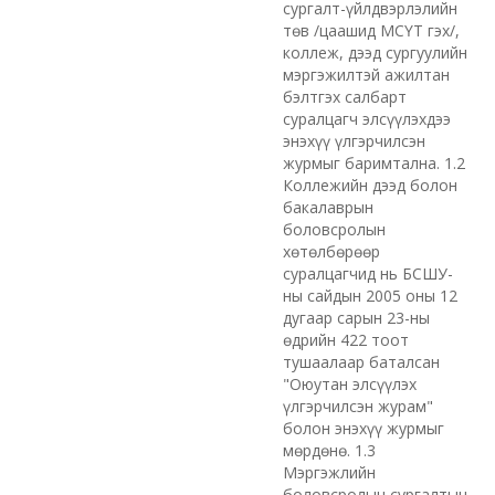
сургалт-үйлдвэрлэлийн
төв /цаашид МСҮТ гэх/,
коллеж, дээд сургуулийн
мэргэжилтэй ажилтан
бэлтгэх салбарт
суралцагч элсүүлэхдээ
энэхүү үлгэрчилсэн
журмыг баримтална. 1.2
Коллежийн дээд болон
бакалаврын
боловсролын
хөтөлбөрөөр
суралцагчид нь БСШУ-
ны сайдын 2005 оны 12
дугаар сарын 23-ны
өдрийн 422 тоот
тушаалаар баталсан
"Оюутан элсүүлэх
үлгэрчилсэн журам"
болон энэхүү журмыг
мөрдөнө. 1.3
Мэргэжлийн
боловсролын сургалтын