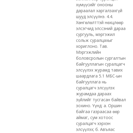
хүмүүсийг онооны
дараалал харгалзахгүй
шууд элсүүлнэ. 4.4.
Хөнгөлөлттэй нөхцлөөр
элсэгчид элссэний дараа
сургууль, мэргэжил
сольж суралцахыг
хориглоно. Тав.
Мэргэжлийн
боловсролын сургалтын
байгууллагын суралцагч
элсүүлэх журамд тавих
шаардлага 5.1 МБС-ын
байгууллага нь
суралцагч элсүүлэх
журамдаа дараах
зүйлийг тусгасан байвал
зохино. Үүнд: а. Оршин
байгаа газраасаа өөр
аймаг, сум хотоос
суралцагч хэрхэн
элсүүлэх; б. Авъяас