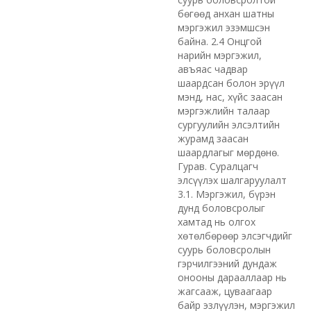
бөгөөд анхан шатны
мэргэжил эзэмшсэн
байна. 2.4 Онцгой
нарийн мэргэжил,
авъяас чадвар
шаардсан болон эрүүл
мэнд, нас, хүйс заасан
мэргэжлийн талаар
сургуулийн элсэлтийн
журамд заасан
шаардлагыг мөрдөнө.
Гурав. Суралцагч
элсүүлэх шалгаруулалт
3.1. Мэргэжил, бүрэн
дунд боловсролыг
хамтад нь олгох
хөтөлбөрөөр элсэгчдийг
суурь боловсролын
гэрчилгээний дундаж
онооны дарааллаар нь
жагсааж, цуваагаар
байр эзлүүлэн, мэргэжил