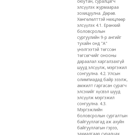
оюутан, суралцагч
элсүүлэх журмаараа
зохицуулна. Дөрөв.
Хөнгөлөлттэй нөхцлөөр
элсүүлэх 4.1. Ерөнхий
боловсролын
сургуулийн 9-р ангийг
тухайн онд "А"
үнэлгээтэй төгссөн
төгсөгчийг онооны
дараалал харгалзахгүй
шууд элсүүлж, мэргэжил
сонгуулна. 4.2. Улсын
олимпиадад байр эзэлж,
амжилт гаргасан сурагч
элсэхийг хүсвэл шууд
элсүүлж мэргэжил
сонгуулна. 4.3.
Мэргэжлийн
боловсролын сургалтын
байгууллагад аж ахуйн
байгууллагын гэрээ,
захиалгаар суралцах