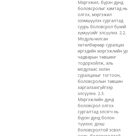
Мэргэжил, бүрэн дунд
боловсролыг хамтад нь
олгох, мэргэжил
эзэмшүүлэх сургалтад
суурь боловсрол бүхий
хүмүүсийг элсүүлнэ. 2.2.
Модульчилсан
хөтөлбөрөөр суралцах
иргэдийн мэргэжлийн ур
чадварын төвшинг
тодорхойлж, аль
модулаас эхлэн
суралцахыг тогтоон,
боловсролын төвшин
харгалзахгүйгээр
элсүүлнэ. 2.3.
Мэргэжлийн дунд
боловсрол олгох
сургалтад элсэгч нь
бүрэн дунд болон
түүнээс дээш
боловсролтой эсвэл
суурь боловсролтой