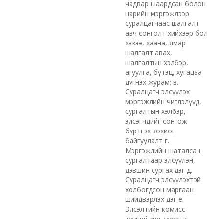
чадвар шаардсан болон
нарийн мэргэжлээр
суралцагчаас шалгалт
авч сонголт хийхээр бол
хэзээ, хаана, ямар
шалгалт авах,
шалгалтын хэлбэр,
агуулга, бүтэц, хугацаа
дүгнэх журам; в.
Суралцагч элсүүлэх
мэргэжлийн чиглэлүүд,
сургалтын хэлбэр,
элсэгчдийг сонгож
бүртгэх зохион
байгуулалт г.
Мэргэжлийн шаталсан
сургалтаар элсүүлэн,
дэвшин сургах дэг д.
Суралцагч элсүүлэхтэй
холбогдсон маргаан
шийдвэрлэх дэг е.
Элсэлтийн комисс
түүний эрх, үүрэг з.