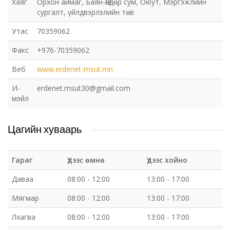
Хаяг
Орхон аймаг, Баян-Өндөр сум, Оюут, Мэргэжлийн
сургалт, үйлдвэрлэлийн төв
Утас
70359062
Факс
+976-70359062
Веб
www.erdenet-msut.mn
И-
erdenet.msut30@gmail.com
мэйл
Цагийн хуваарь
Гараг
Үдээс өмнө
Үдээс хойно
Даваа
08:00 - 12:00
13:00 - 17:00
Мягмар
08:00 - 12:00
13:00 - 17:00
Лхагва
08:00 - 12:00
13:00 - 17:00