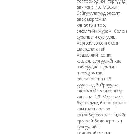
тогтооход нэн тэргүүнд
авч үзнэ. 1.6 МБС-ын
байгууллагууд элсэлт
авах мэргэжил,
хяналтын тоо,
элсэлтийн журам, болон
суралцагч сургууль,
мэргэжлээ сонгоход
шаардлагатай
мэдээллийг сонин
хэвлэл, сургуулийнхаа
вэб хуудас тэрчлэн
mecs.gov.mn,
education.mn вэб
хуудсанд байрлуулж
элсэгчдийг мэдээллээр
хангана. 1.7. Мэргэжил,
бүрэн дунд боловсролыг
хамтад нь олгох
хөтөлбөрөөр элсэгчдийг
ерөнхий боловсролын
сургуулийн
тодорхойлолтыг