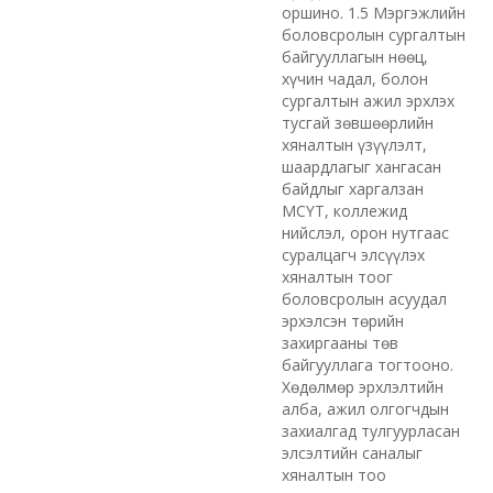
оршино. 1.5 Мэргэжлийн
боловсролын сургалтын
байгууллагын нөөц,
хүчин чадал, болон
сургалтын ажил эрхлэх
тусгай зөвшөөрлийн
хяналтын үзүүлэлт,
шаардлагыг хангасан
байдлыг харгалзан
МСҮТ, коллежид
нийслэл, орон нутгаас
суралцагч элсүүлэх
хяналтын тоог
боловсролын асуудал
эрхэлсэн төрийн
захиргааны төв
байгууллага тогтооно.
Хөдөлмөр эрхлэлтийн
алба, ажил олгогчдын
захиалгад тулгуурласан
элсэлтийн саналыг
хяналтын тоо