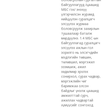
байгууллагууд /цаашид
МБС гэх/ энэхүү
үлгэрчилсэн журамд
нийцүүлэн суралцагч
элсүүлэх журмаа
боловсруулж захирлын
тушаалаар баталж
мөрдүүлнэ. 1.4 МБС-ын
байгууллагад суралцагч
элсүүлэх ажлын гол
зорилго нь элсэгчдийн
мэдлэгийн төвшин,
төлөвшил, мэргэжил
эзэмшиж, ажил
хөдөлмөр эрхлэх
сонирхол, сурах чадвар,
мэргэжлийн чиг
баримжаа олсон
байдлыг үнэлж цаашид
амжилттай сурч,
ажиллах чадвартай
хүмүүсийг сонгоход