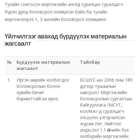
Тухайн сонгосон мэргэжлийн ангид суралцах суралцагч
бүрэн дунд боловсрол эзэмшсэн байх ба тухайн
мэргэжлээрээ 1, 3 жилийн боловсрол эзэмшинэ.
Үйлчилгээг авахад бүрдүүлэх материалын
жагсаалт
№
Бүрдүүлэх материалын
Тайлбар
жагсаалт
1.
Иргэн өөрийн холбогдох
БСШУС-ын 2006 оны 189
боловсролын болон
дүгээр тушаалын
хувийн бичиг
хавсралт Мэргэжлийн
баримттайгаа ирнэ.
боловсролын сургалтын
байгууллага /МСҮТ,
коллеж/-д суралцагч
элсүүлэх үлгэрчилсэн
журам Нэг. Нийтлэг
үндэслэл 1.1 Өмчийн бүх
хэлбэрийн мэргэжлийн