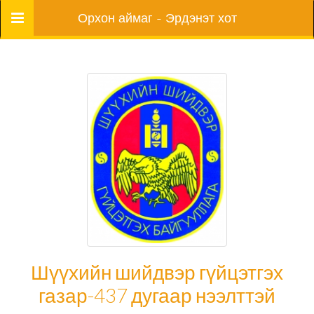
Цэс
Орхон аймаг - Эрдэнэт хот
Шүүхийн шийдвэр гүйцэтгэх
газар-437 дугаар нээлттэй