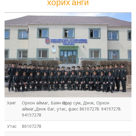
хорих анги
Шүүхийн шийдвэр гүйцэтгэх газар-437
дугаар нээлттэй хорих анги
Хаяг
Орхон аймаг, Баян-Өндөр сум, Дэнж, Орхон
аймаг,Дэнж баг, утас, факс 86107278. 94197278.
94157278
Утас
86107278