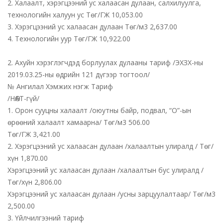
2. Халаалт, хэрэгцээний ус халаасан дулаан, салхилуулга,
технологийн халуун ус Төг/ГЖ 10,053.00
3. Хэрэгцээний ус халаасан дулаан Төг/м3 2,637.00
4. Технологийн уур Төг/ГЖ 10,922.00
2. Ахуйн хэрэглэгчдэд борлуулах дулааны тариф /ЭХЗХ-ны
2019.03.25-ны өдрийн 121 дүгээр тогтоол/
№ Ангилал Хэмжих нэгж Тариф
/НӨАТ-гүй/
1. Орон сууцны халаалт /оюутны байр, подвал, “О”-ын
өрөөний халаалт хамаарна/ Төг/м3 506.00
Төг/ГЖ 3,421.00
2. Хэрэгцээний ус халаасан дулаан /халаалтын улиралд / Төг/
хүн 1,870.00
Хэрэгцээний ус халаасан дулаан /халаалтын бус улиралд /
Төг/хүн 2,806.00
Хэрэгцээний ус халаасан дулаан /усны зарцуулалтаар/ Төг/м3
2,500.00
3. Үйлчилгээний тариф