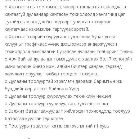
o Хэрэглэгч нь тоо хэмжээ, чанар стандартын шаардлага
хангаагүй дулаанаар хангасан тохиолдолд хангагчид цаг
тухайд нь мэдэгдэх бөгөөд өөрт учирсан хохирлыг
хангагчаас нэхэмжлэн гаргуулах эрхтэй.
o Хэрэглэгч өөрийн буруугаас сүлжээний буцах усны
халууныг графикаас 4-өөс дээш хэмээр өндөржүүлсэн
тохиолдолд ашиглаагүй буцаасан дулааны төлбөрийг төлнө.
o Авч байгаа дулааныг нэмэгдүүлэх, хаалгах бол 7 хоногийн
өмнө өөрийн биеэр ирж, албан бичгээр хандан, гэрээнд
өөрчлөлт оруулж, төлбөр тооцоог тохирно.
o Дулааны тоолууртай хэрэглэгч дараахи баримтын иж
бүрдлийг өөр дээрээ байлгана.Үүнд:
o Дулааны тоолуур суурилуулах техникийн нөхцөл
o Дулааны тоолуур суурилуулсан, хүлээлцсэн акт
o Ээлжит баталгаажуулалт хийлгэсэн тохиолдолд тоолуур
баталгаажуулсан гэрчилгээ
o Тоолуурын заалтыг хөтөлсөн хүснэгтийн 1 хувь