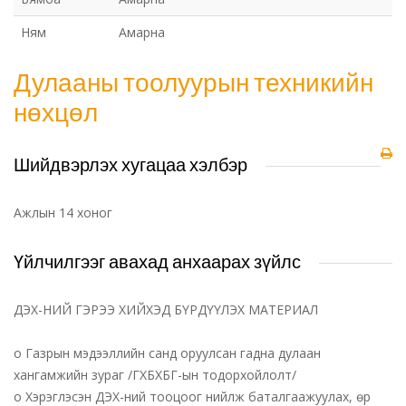
Ням
Амарна
Дулааны тоолуурын техникийн
нөхцөл
Шийдвэрлэх хугацаа хэлбэр
Ажлын 14 хоног
Үйлчилгээг авахад анхаарах зүйлс
ДЭХ-НИЙ ГЭРЭЭ ХИЙХЭД БҮРДҮҮЛЭХ МАТЕРИАЛ
o Газрын мэдээллийн санд оруулсан гадна дулаан
хангамжийн зураг /ГХБХБГ-ын тодорхойлолт/
o Хэрэглэсэн ДЭХ-ний тооцоог нийлж баталгаажуулах, өр