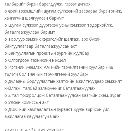
төлбөрийг бүрэн барагдуулж, гэрээг дүгнэх
o Өөрийн эзэмшлийн шугам сүлжээний засвараа бүрэн хийж,
хангагчид шалгуулсан баримт
o Шугам сүлжээг дүүргэсэн усны хэмжээг тодорхойлж,
баталгаажуулсан баримт
o Тоолуур хэмжих хэрэгслийг шалгаж, эрх бүхий
байгууллагаар баталгаажуулсан акт
o Байгууллагын проектын зургийн хуулбар
o Олгогдсон техникийн нөхцөл
o Иргэний үнэмлэх, ААН-ийн гэрчилгээний хуулбар /НӨАТ
төлөгч бол НӨАТ-ын гэрчилгээний хуулбар/
o Дулааны борлуулалтын хэлтсийн ажилтнуудаар хэмжилт
хийлгэж, талбай эзлэхүүнийг баталгаажуулах
o 2 тал тохиролцож баталгаажуулсан заагийн схем, зураг
o Улсын комиссын акт
o ДШС-ний хамгаалалтын зурваст хууль зөрчсөн үйл
ажиллагаа явуулаагүй байх
ХЭРЭГЛЭГЧИЙН ЭРХ ҮҮРГЭЭС.