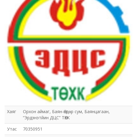
Хаяг
Орхон аймаг, Баян-Өндөр сум, Баянцагаан,
“Эрдэнэтйин ДЦС” ТӨХК
Утас
70350951