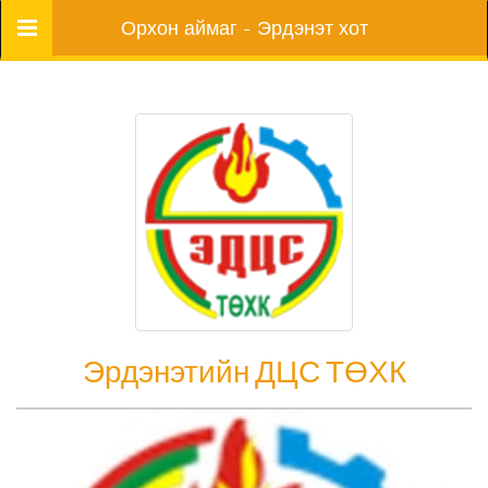
Цэс
Орхон аймаг - Эрдэнэт хот
Эрдэнэтийн ДЦС ТӨХК
Эрдэнэтийн ДЦС ТӨХК