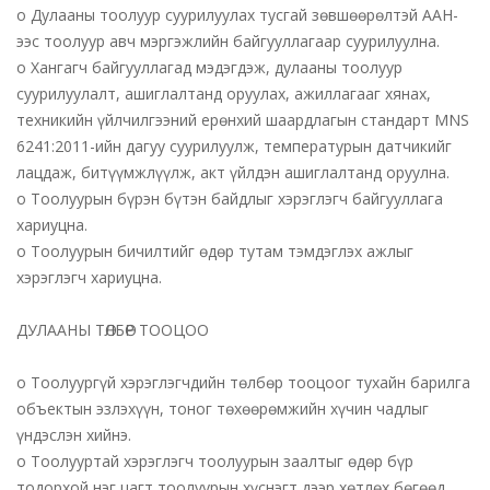
o Дулааны тоолуур суурилуулах тусгай зөвшөөрөлтэй ААН-
ээс тоолуур авч мэргэжлийн байгууллагаар суурилуулна.
o Хангагч байгууллагад мэдэгдэж, дулааны тоолуур
суурилуулалт, ашиглалтанд оруулах, ажиллагааг хянах,
техникийн үйлчилгээний ерөнхий шаардлагын стандарт MNS
6241:2011-ийн дагуу суурилуулж, температурын датчикийг
лацдаж, битүүмжлүүлж, акт үйлдэн ашиглалтанд оруулна.
o Тоолуурын бүрэн бүтэн байдлыг хэрэглэгч байгууллага
хариуцна.
o Тоолуурын бичилтийг өдөр тутам тэмдэглэх ажлыг
хэрэглэгч хариуцна.
ДУЛААНЫ ТӨЛБӨР ТООЦОО
o Тоолуургүй хэрэглэгчдийн төлбөр тооцоог тухайн барилга
объектын эзлэхүүн, тоног төхөөрөмжийн хүчин чадлыг
үндэслэн хийнэ.
o Тоолууртай хэрэглэгч тоолуурын заалтыг өдөр бүр
тодорхой нэг цагт тоолуурын хүснэгт дээр хөтлөх бөгөөд