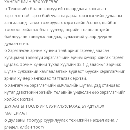
ХАНГАГЧИЙН ЭРХ ҮҮРГЭЭС.
o Техникийн болон санхүүгийн шаардлага хангасан
хэрэглэгчтэй гэрээ байгуулсны дараа хэрэглэгчийн дулааны
зангилаанд тавих тохируулах хэрэгслийн /сопло, шайба/
тооцоог хийлгэж бэлтгүүлээд, өөрийн төлөөлөгчдийг
байлцуулан тавиулж лацдаж, сүлжээний усаар дүүргэн
дулаан өгнө.
o Хэрэглэсэн эрчим хүчний төлбөрийг гэрээнд заасан
хугацаанд төлөөгүй хэрэглэгчийн эрчим хүчээр хангах гэрээг
цуцлах, Эрчим хүчний тухай хуулийн 33.1-д заасныг зөрчиж
шугам сүлжээний хамгаалалтын зурваст буусан хэрэглэгчийг
эрчим хүчээр хангахаас татгалзах эрхтэй.
o Хангагч нь хэрэглэгчийн өмчлөлийн шугам, дэд станцаас
нутаг дэвсгэрийн хэтийн төлөвийн үндэслэн өөр хэрэглэгчийг
холбох эрхтэй.
ДУЛААНЫ ТООЛУУР СУУРИЛУУЛАХАД БҮРДҮҮЛЭХ
МАТЕРИАЛ
o Дулааны тоолуур суурилуулах техникийн нөхцөл авна. /
Өргөдөл, албан тоот/