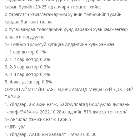
сарын бүрийн 20-25 нд авчирч тооцоог хийнэ.
o Хэрэглэгч хэрэглэсэн эрчим хүчний төлбөрийг тухайн
сардаа багтаан төлнө.
o Хугацаандаа төлөгдөөгүй дүнд дараахи хувь хэмжээгээр
алданги ногдуулна.
№ Төлбөр төлөөгүй хугацаа Алдангийн хувь хэмжээ
1. 1 сар дотор 0,1%
2. 1-2 сар дотор 0,2%
3. 2-3 сар дотор 0,3%
4. 3-4 сар дотор 0,4%
5. 4-өөс дээш сар 0,5%
ОРХОН АЙМГИЙН БАЯН-ӨНДӨР СУМАНД МӨРДӨЖ БУЙ ДЭХ-НИЙ
ТАРИФ
1. Үйлдвэр, аж ахуй нэгж, байгууллагад борлуулах дулааны
тариф /ЭХЗХ-ны 2022.10.28-ы өдрийн 519 дүгээр тогтоол/
№ Ангилал Хэмжих нэгж Тариф
/НӨАТ-гүй/
1. Үйлдвэр, ААНБ-ын халаалт Төг/м3 645.00