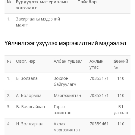
№
Бүрдүүлэх материалын
Тайлбар
жагсаалт
1.
Захиргааны мэдээний
маягт
Үйлчилгээг үзүүлэх мэргэжилтний мэдээлэл
№
Овог, нэр
Албан тушаал
Ажлын
Өрөөний
утас
№
1.
Б. Золзаяа
Зохион
70353171
110
байгуулагч
2.
А. Болормаа
Мэргэжилтэн
70353171
110
3.
В. Баярсайхан
Гэрээт
B1
ажилтан
давхар
4.
Н. Золжаргал
Ахлах
70359461
110
мэргэжилтэн