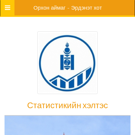
Цэс
Орхон аймаг - Эрдэнэт хот
Статистикийн хэлтэс
Статистикийн хэлтэс