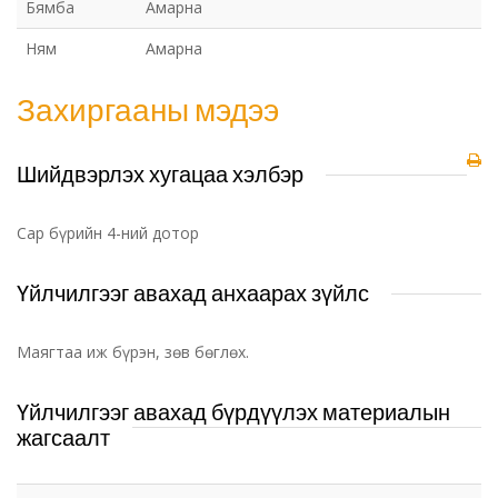
Бямба
Амарна
Ням
Амарна
Захиргааны мэдээ
Шийдвэрлэх хугацаа хэлбэр
Сар бүрийн 4-ний дотор
Үйлчилгээг авахад анхаарах зүйлс
Маягтаа иж бүрэн, зөв бөглөх.
Үйлчилгээг авахад бүрдүүлэх материалын
жагсаалт