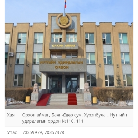
Хаяг
Орхон аймаг, Баян-Өндөр сум, Хүрэнбулаг, Нутгийн
удирдлагын ордон №110, 111
Утас
70359979, 70357378