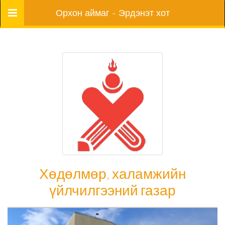
Цэс
Орхон аймаг - Эрдэнэт хот
Хөдөлмөр, халамжийн
үйлчилгээний газар
Хөдөлмөр, халамжийн үйлчилгээний газар