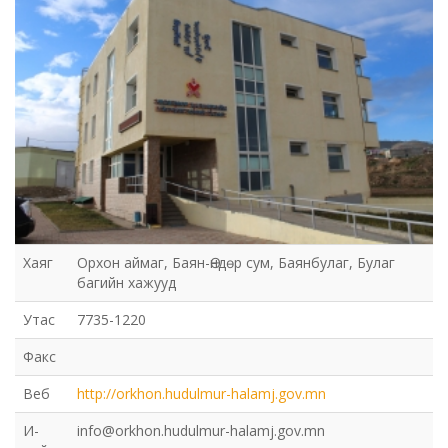
Хаяг
Орхон аймаг, Баян-Өндөр сум, Баянбулаг, Булаг
багийн хажууд
Утас
7735-1220
Факс
Веб
http://orkhon.hudulmur-halamj.gov.mn
И-
info@orkhon.hudulmur-halamj.gov.mn