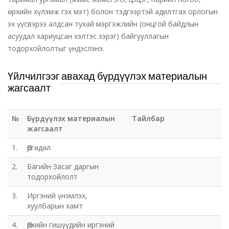
өрхийн хүлэмж гэх мэт) болон тэдгээртэй адилтгах орлогын
эх үүсвэрээ алдсан тухай мэргэжлийн (онцгой байдлын
асуудал хариуцсан хэлтэс зэрэг) байгууллагын
тодорхойлолтыг үндэслэнэ.
Үйлчилгээг авахад бүрдүүлэх материалын
жагсаалт
№
Бүрдүүлэх материалын
Тайлбар
жагсаалт
1.
Өргөдөл
2.
Багийн Засаг даргын
тодорхойлолт
3.
Иргэний үнэмлэх,
хуулбарын хамт
4.
Өрхийн гишүүдийн иргэний