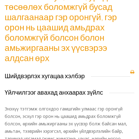
төсөөлөх боломжгүй бусад
шалгаанаар гэр оронгүй, гэр
орон нь цаашид амьдрах
боломжгүй болсон болон
амьжиргааны эх үүсвэрээ
алдсан өрх
Шийдвэрлэх хугацаа хэлбэр
Үйлчилгээг авахад анхаарах зүйлс
Энэхүү тэтгэмж олгохдоо гамшгийн улмаас гэр оронгүй
болсон, эсхүл гэр орон нь цаашид амьдрах боломжгүй
болсон, өрхийн амьжиргааны эх үүсвэр болж байсан мал,
амьтан, тээврийн хэрэгсэл, өрхийн үйлдвэрлэлийн байр,
таримал ургамал (жимс жимсгэнэ, цэцэг, нарийн ногоо,