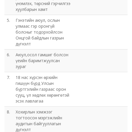
үнэмлэх, төрсний гэрчилгээ
хуулбарын хамт
5.
Гэнэтийн аюул, ослын
улмаас гэр оронгүй
болсныг тодорхойлсон
Онцгой байдлын газрын
дүгнэлт
6.
Аюул,осол гамшиг болсон
үеийн баримтжуулсан
зураг
7.
18 нас хүрсэн өрхийн
гишүүн бүрд Улсын
бүртгэлийн газраас орон
сууц, үл хөдлөх хөрөнгөтэй
эсэх лавлагаа
8.
Хохирлын хэмжээг
тогтоосон мэргэжлийн
аудитын байгууллагын
дүгнэлт