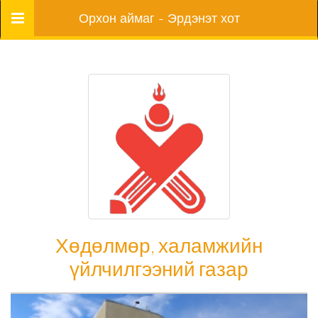
Цэс
Орхон аймаг - Эрдэнэт хот
Хөдөлмөр, халамжийн
үйлчилгээний газар
Хөдөлмөр, халамжийн үйлчилгээний газар