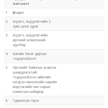
жагсаалт
1.
Өргөдөл
2.
Асрагч, асруулагчийн 2
хувь цээж зураг
3.
Асрагч, асруулагчийн
иргэний үнэмлэхний
хуулбар
4.
Багийн Засаг даргын
тодорхойлолт
5.
Иргэнийг байнгын асаргаа
шаардлагатайг
тодорхойлсон аймгийн
нэгдсэн эмнэлэгийн нарийн
мэргэжлийн эмч нарын
комиссын шийдвэр
6.
Гурвалсан гэрээ