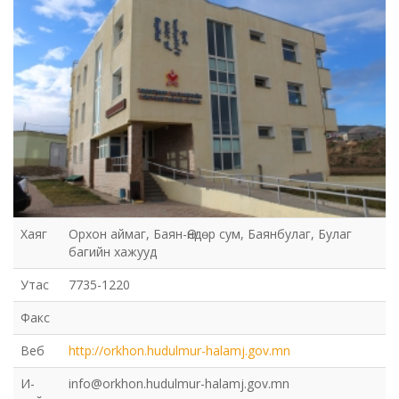
Хаяг
Орхон аймаг, Баян-Өндөр сум, Баянбулаг, Булаг
багийн хажууд
Утас
7735-1220
Факс
Веб
http://orkhon.hudulmur-halamj.gov.mn
И-
info@orkhon.hudulmur-halamj.gov.mn