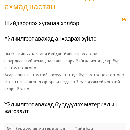
ахмад настан
Шийдвэрлэх хугацаа хэлбэр
Үйлчилгээг авахад анхаарах зүйлс
Эмнэлгийн хяналтанд байдаг, байнгын асаргаа
шаардлагатай ахмад настанг асарч байгаа иргэнд сар бүр
тэтгэмж олгоно.
Асаргааны тэтгэмжийг асруулагч тус бүрээр тооцож олгоно.
Иргэн нэг хаяган дээр оршин суугаа 3-аас дээшгүй иргэнийг
асарч болно.
Үйлчилгээг авахад бүрдүүлэх материалын
жагсаалт
№
Бүрдүүлэх материалын
Тайлбар