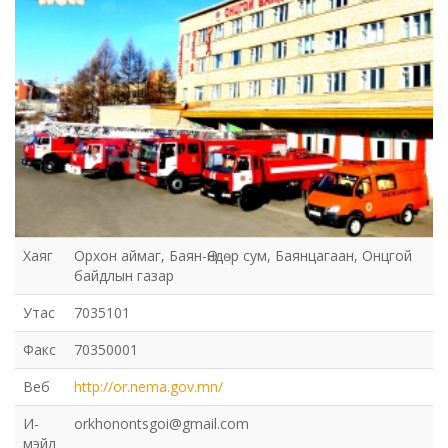
Хаяг
Орхон аймаг, Баян-Өндөр сум, Баянцагаан, Онцгой
байдлын газар
Утас
7035101
Факс
70350001
Веб
http://or.nema.gov.mn/
И-
orkhonontsgoi@gmail.com
мэйл