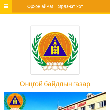
Цэс
Орхон аймаг - Эрдэнэт хот
Онцгой байдлын газар
Онцгой байдлын газар