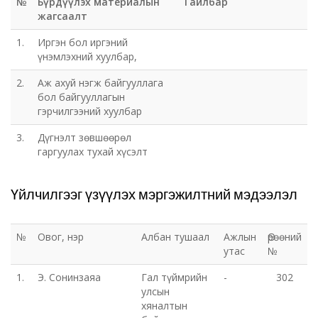
№
Бүрдүүлэх материалын
Тайлбар
жагсаалт
1.
Иргэн бол иргэний
үнэмлэхний хуулбар,
2.
Аж ахуй нэгж байгууллага
бол байгууллагын
гэрчилгээний хуулбар
3.
Дүгнэлт зөвшөөрөл
гаргуулах тухай хүсэлт
Үйлчилгээг үзүүлэх мэргэжилтний мэдээлэл
№
Овог, нэр
Албан тушаал
Ажлын
Өрөөний
утас
№
1.
Э. Сонинзаяа
Гал түймрийн
-
302
улсын
хяналтын