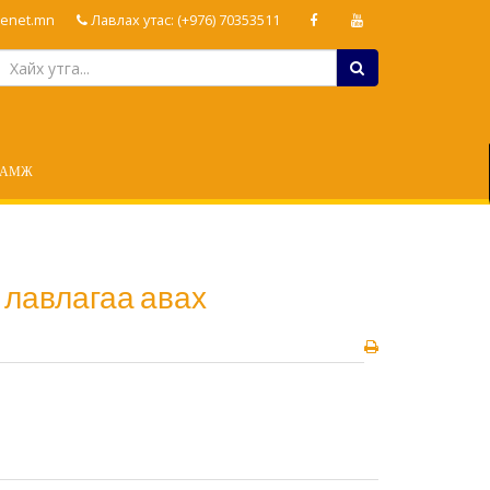
enet.mn
Лавлах утас: (+976) 70353511
ЛАМЖ
 лавлагаа авах