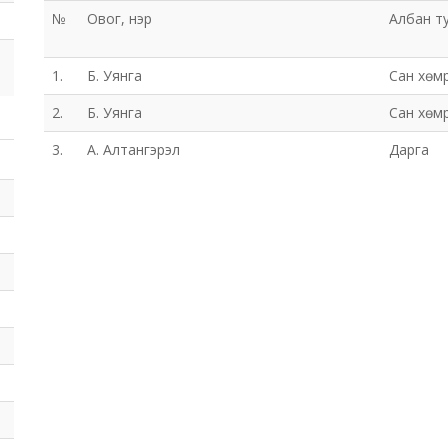
№
Овог, нэр
Албан т
1.
Б. Уянга
Сан хөм
2.
Б. Уянга
Сан хөм
3.
А. Алтангэрэл
Дарга