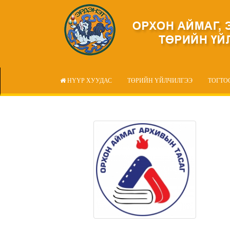
НҮҮР ХУУДАС
ТӨРИЙН ҮЙЛЧИЛГЭЭ
ТОГТО