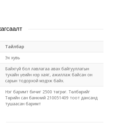
жагсаалт
Тайлбар
Эх хувь
Байхгүй бол лавлагаа авах байгууллагын
тухайн үеийн нэр хаяг, ажиллаж байсан он
сарын тодорхой мэдэж байх.
Нэг баримт бичиг 2500 төгрөг. Төлбөрийг
Төрийн сан банкний 210051409 тоот дансанд
тушаасан баримт