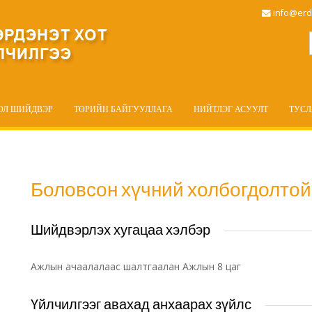
info@erd
ОЛ ШИЙДВЭР
ТӨРИЙН БАЙГУУЛЛАГА
НИЙТЛЭГ АСУУЛТ
ТУС
Боловсон хүчний холбогдолтой
Шийдвэрлэх хугацаа хэлбэр
Ажлын ачаалалаас шалтгаалан Ажлын 8 цаг
Үйлчилгээг авахад анхаарах зүйлс