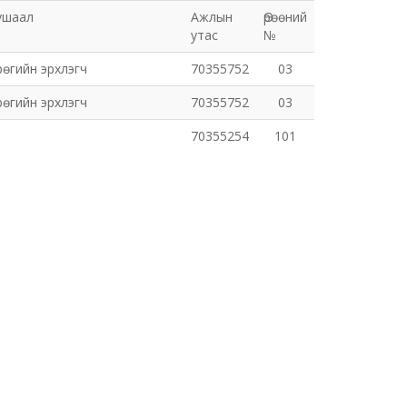
ушаал
Ажлын
Өрөөний
утас
№
рөгийн эрхлэгч
70355752
03
рөгийн эрхлэгч
70355752
03
70355254
101