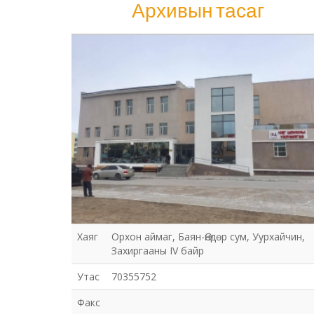
Архивын тасаг
Архивын тасаг
Хаяг
Орхон аймаг, Баян-Өндөр сум, Уурхайчин,
Захиргааны IV байр
Утас
70355752
Факс