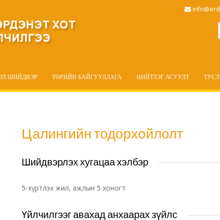
info@erd
ОЛ ШИЙДВЭР
ТӨРИЙН БАЙГУУЛЛАГА
НИЙТЛЭГ АСУУЛТ
ТУС
Цалингийн тодорхойлолт
Шийдвэрлэх хугацаа хэлбэр
5-хүртлэх жил, ажлын 5 хоногт
Үйлчилгээг авахад анхаарах зүйлс