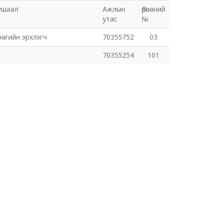
ушаал
Ажлын
Өрөөний
утас
№
рөгийн эрхлэгч
70355752
03
70355254
101