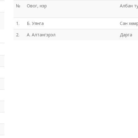
№
Овог, нэр
Албан т
1.
Б. Уянга
Сан хөм
2.
А. Алтангэрэл
Дарга