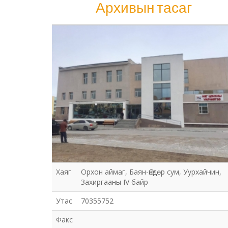
Архивын тасаг
Архивын тасаг
Хаяг
Орхон аймаг, Баян-Өндөр сум, Уурхайчин,
Захиргааны IV байр
Утас
70355752
Факс