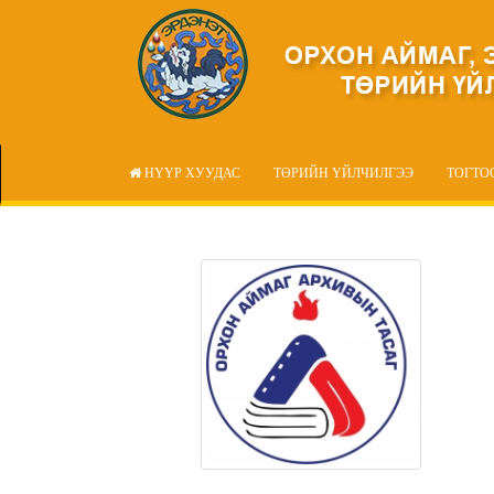
НҮҮР ХУУДАС
ТӨРИЙН ҮЙЛЧИЛГЭЭ
ТОГТО