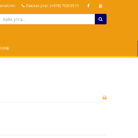
enet.mn
Лавлах утас: (+976) 70353511
ЛАМЖ