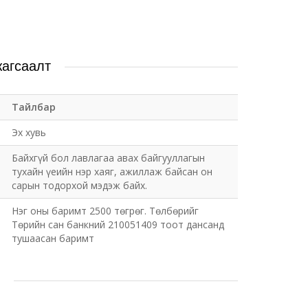
жагсаалт
Тайлбар
Эх хувь
Байхгүй бол лавлагаа авах байгууллагын
тухайн үеийн нэр хаяг, ажиллаж байсан он
сарын тодорхой мэдэж байх.
Нэг оны баримт 2500 төгрөг. Төлбөрийг
Төрийн сан банкний 210051409 тоот дансанд
тушаасан баримт