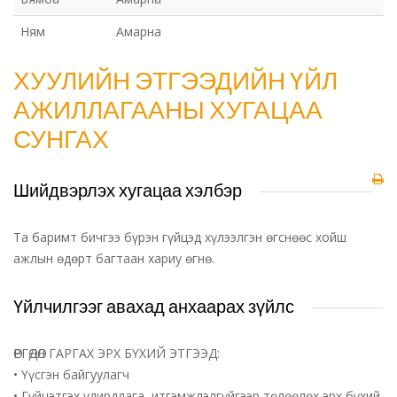
Ням
Амарна
ХУУЛИЙН ЭТГЭЭДИЙН ҮЙЛ
АЖИЛЛАГААНЫ ХУГАЦАА
СУНГАХ
Шийдвэрлэх хугацаа хэлбэр
Та баримт бичгээ бүрэн гүйцэд хүлээлгэн өгснөөс хойш
ажлын өдөрт багтаан хариу өгнө.
Үйлчилгээг авахад анхаарах зүйлс
ӨРГӨДӨЛ ГАРГАХ ЭРХ БҮХИЙ ЭТГЭЭД:
• Үүсгэн байгуулагч
• Гүйцэтгэх удирдлага, итгэмжлэлгүйгээр төлөөлөх эрх бүхий