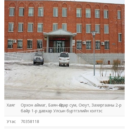
Хаяг
Орхон аймаг, Баян-Өндөр сум, Оюут, Захиргааны 2-р
байр 1-р давхар Улсын бүртгэлийн хэлтэс
Утас
70358118