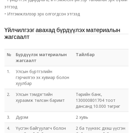
этгээд
• Итгэмжлэлээр эрх олгогдсон этгээд
Үйлчилгээг авахад бүрдүүлэх материалын
жагсаалт
№
Бүрдүүлэх материалын
Тайлбар
жагсаалт
1.
Улсын бүртгэлийн
гэрчилгээ эх хувиар болон
хуулбар
2.
Улсын тэмдэгтийн
Төрийн банк,
хураамж төлсөн баримт
130000801704 тоот
дансанд 10.000 төгрөг
3.
Дүрэм
2 хувь
4.
Үүсгэн байгуулагч болон
2 ба түүнээс дээш үүсгэн