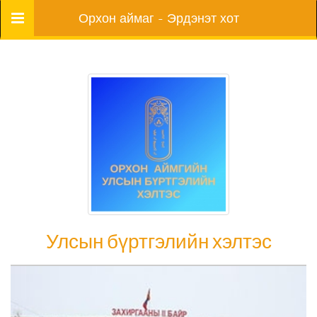
Цэс
Орхон аймаг - Эрдэнэт хот
Улсын бүртгэлийн хэлтэс
Улсын бүртгэлийн хэлтэс