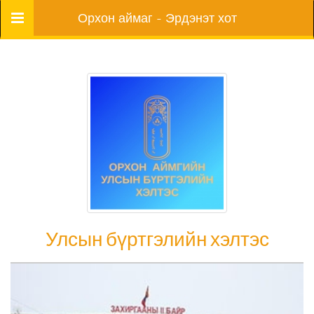
Цэс
Орхон аймаг - Эрдэнэт хот
Улсын бүртгэлийн хэлтэс
Улсын бүртгэлийн хэлтэс