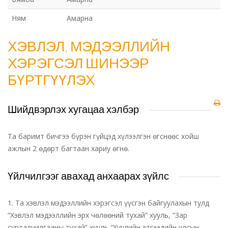
Ням
Амарна
ХЭВЛЭЛ, МЭДЭЭЛЛИЙН
ХЭРЭГСЭЛ ШИНЭЭР
БҮРТГҮҮЛЭХ
Шийдвэрлэх хугацаа хэлбэр
Та баримт бичгээ бүрэн гүйцэд хүлээлгэн өгснөөс хойш
ажлын 2 өдөрт багтаан хариу өгнө.
Үйлчилгээг авахад анхаарах зүйлс
1. Та хэвлэл мэдээллийн хэрэгсэл үүсгэн байгуулахын тулд
“Хэвлэл мэдээллийн эрх чөлөөний тухай” хууль, “Зар
сурталчилгааны тухай” хууль “Хуулийн этгээдийн улсын