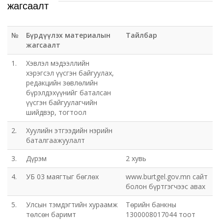
жагсаалт
№
Бүрдүүлэх материалын
Тайлбар
жагсаалт
1.
Хэвлэл мэдээллийн
хэрэгсэл үүсгэн байгуулах,
редакцийн зөвлөлийн
бүрэлдэхүүнийг баталсан
үүсгэн байгуулагчийн
шийдвэр, тогтоол
2.
Хуулийн этгээдийн нэрийн
баталгаажуулалт
3.
Дүрэм
2 хувь
4.
УБ 03 маягтыг бөглөх
www.burtgel.gov.mn сайт
болон бүртгэгчээс авах
5.
Улсын тэмдэгтийн хураамж
Төрийн банкны
төлсөн баримт
1300008017044 тоот