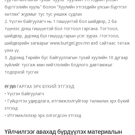
бүртгэлийн хууль” болон “Хуулийн этгээдийн улсын бүртгэл
хөтлөх” журмыг тус тус уншиж судлах
2. Үүсгэн байгуулагч нь 1 гишүүнтэй бол шийдвэр, 2 ба
түүнээс дээш гишүүнтэй бол тогтоол гаргана. Тогтоол,
шийдвэр, дүрэмд бүх гишүүд гарын үсэг зурах. /тогтоол,
шийдвэрийн загварыг www.burtgel.gov.mn вэб сайтаас татаж
үзнэ үү.
3. Дүрэмд Төрийн бус байгууллагын тухай хуулийн 10 дугаар
зүйлийг тусгаж мөн нийтлэлийн бодлого давтамжыг
тодорхой тусгах
ӨРГӨДӨЛ ГАРГАХ ЭРХ БҮХИЙ ЭТГЭЭД:
• Үүсгэн байгуулагч
• Гүйцэтгэх удирдлага, итгэмжлэлгүйгээр төлөөлөх эрх бүхий
этгээд
• Итгэмжлэлээр эрх олгогдсон этгээд
Үйлчилгээг авахад бүрдүүлэх материалын