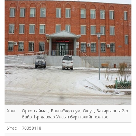
Хаяг
Орхон аймаг, Баян-Өндөр сум, Оюут, Захиргааны 2-р
байр 1-р давхар Улсын бүртгэлийн хэлтэс
Утас
70358118