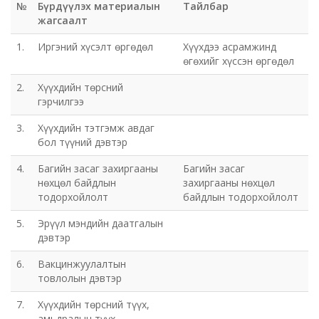
№
Бүрдүүлэх материалын
Тайлбар
жагсаалт
1.
Иргэний хүсэлт өргөдөл
Хүүхдээ асрамжинд
өгөхийг хүссэн өргөдөл
2.
Хүүхдийн төрсний
гэрчилгээ
3.
Хүүхдийн тэтгэмж авдаг
бол түүний дэвтэр
4.
Багийн засаг захиргааны
Багийн засаг
нөхцөл байдлын
захиргааны нөхцөл
тодорхойлолт
байдлын тодорхойлолт
5.
Эрүүл мэндийн даатгалын
дэвтэр
6.
Вакцинжуулалтын
товлолын дэвтэр
7.
Хүүхдийн төрсний түүх,
амьдралын түүх