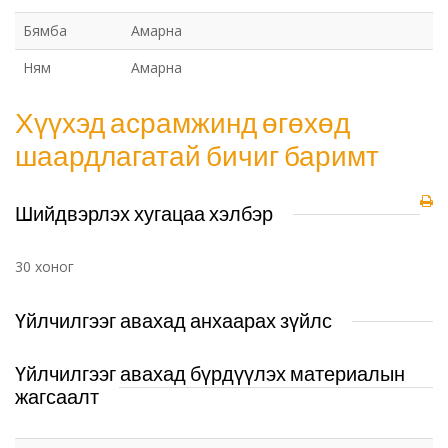
Бямба
Амарна
Ням
Амарна
Хүүхэд асрамжинд өгөхөд
шаардлагатай бичиг баримт
Шийдвэрлэх хугацаа хэлбэр
30 хоног
Үйлчилгээг авахад анхаарах зүйлс
Үйлчилгээг авахад бүрдүүлэх материалын
жагсаалт