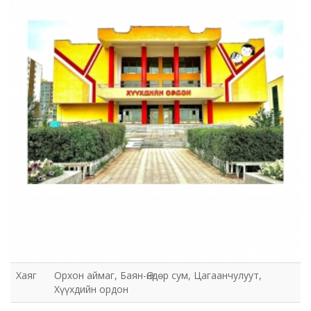
Хаяг
Орхон аймаг, Баян-Өндөр сум, Цагаанчулуут,
Хүүхдийн ордон